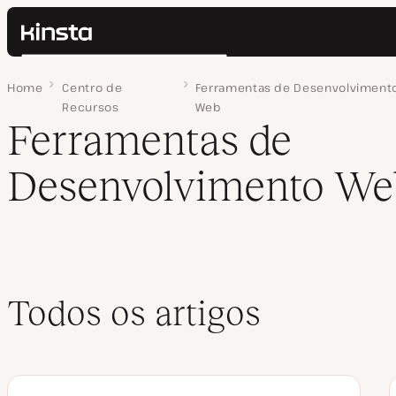
Kinsta®
Pesquisar
Plataforma
Home
Página 8
Centro de
Ferramentas de Desenvolviment
Soluções
Login
Recursos
Web
Preços
Ferramentas de
Recursos
Contato
Desenvolvimento We
Todos os artigos