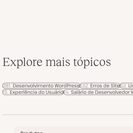
dos
i
z
a
conteúdos
ç
ã
o
Explore mais tópicos
281
Desenvolvimento WordPress
132
Erros de Site
52
L
15
Experiência do Usuário
14
Salário de Desenvolvedor