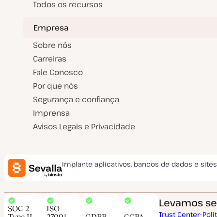
Todos os recursos
Empresa
Sobre nós
Carreiras
Fale Conosco
Por que nós
Segurança e confiança
Imprensa
Avisos Legais e Privacidade
Implante aplicativos, bancos de dados e site
Levamos seg
SOC 2
ISO
Trust Center
Polí
Type II
27001
GDPR
CCPA