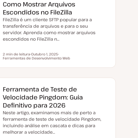
Como Mostrar Arquivos
Escondidos no FileZilla
FileZilla é um cliente SFTP popular para a
transferência de arquivos e para o seu
servidor. Aprenda como mostrar arquivos
escondidos no FileZilla n…
2 min de leitura
Outubro 1, 2025
Tempo de leitura
Ferramentas de Desenvolvimento Web
D
T
a
ó
t
p
a
i
d
c
e
o
a
t
Ferramenta de Teste de
u
a
Velocidade Pingdom: Guia
l
i
Definitivo para 2026
z
a
Neste artigo, examinamos mais de perto a
ç
ã
ferramenta de teste de velocidade Pingdom,
o
incluindo análise em cascata e dicas para
melhorar a velocidade…