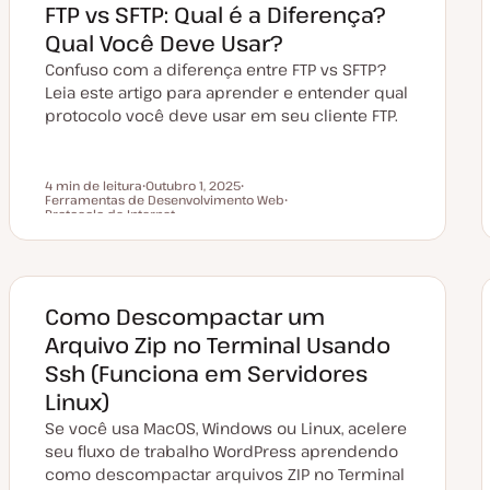
FTP vs SFTP: Qual é a Diferença?
Qual Você Deve Usar?
Confuso com a diferença entre FTP vs SFTP?
Leia este artigo para aprender e entender qual
protocolo você deve usar em seu cliente FTP.
4 min de leitura
Outubro 1, 2025
Ferramentas de Desenvolvimento Web
D
T
Tempo de leitura
Protocolo de Internet
a
ó
T
t
p
ó
a
i
p
d
c
i
e
o
c
a
o
t
Como Descompactar um
u
a
Arquivo Zip no Terminal Usando
l
i
Ssh (Funciona em Servidores
z
a
Linux)
ç
ã
Se você usa MacOS, Windows ou Linux, acelere
o
seu fluxo de trabalho WordPress aprendendo
como descompactar arquivos ZIP no Terminal