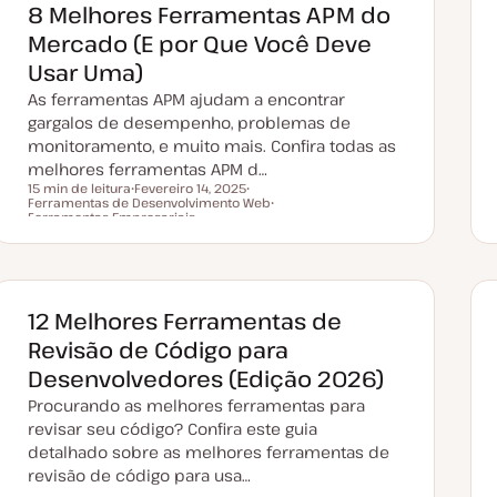
8 Melhores Ferramentas APM do
Mercado (E por Que Você Deve
Usar Uma)
As ferramentas APM ajudam a encontrar
gargalos de desempenho, problemas de
monitoramento, e muito mais. Confira todas as
melhores ferramentas APM d…
15 min de leitura
Fevereiro 14, 2025
Ferramentas de Desenvolvimento Web
D
T
Tempo de leitura
Ferramentas Empresariais
a
ó
T
t
p
ó
a
i
p
d
c
i
e
o
c
a
o
t
12 Melhores Ferramentas de
u
a
Revisão de Código para
l
i
Desenvolvedores (Edição 2026)
z
a
Procurando as melhores ferramentas para
ç
ã
revisar seu código? Confira este guia
o
detalhado sobre as melhores ferramentas de
revisão de código para usa…