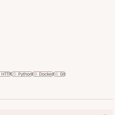
s HTTP
25
Python
18
Docker
16
Git