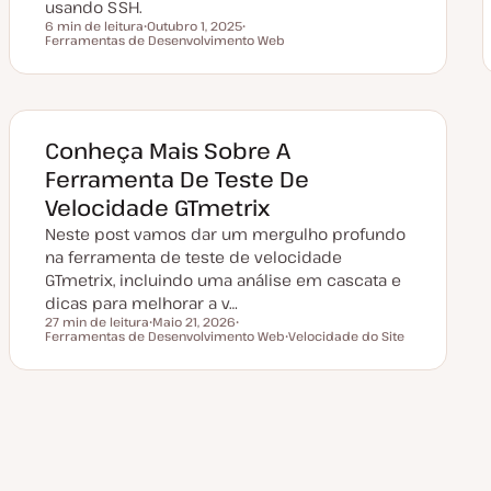
usando SSH.
6 min de leitura
Outubro 1, 2025
Tempo de leitura
Ferramentas de Desenvolvimento Web
D
T
a
ó
t
p
a
i
d
c
e
o
a
t
Conheça Mais Sobre A
u
a
Ferramenta De Teste De
l
i
Velocidade GTmetrix
z
a
Neste post vamos dar um mergulho profundo
ç
ã
na ferramenta de teste de velocidade
o
GTmetrix, incluindo uma análise em cascata e
dicas para melhorar a v…
27 min de leitura
Maio 21, 2026
Tempo de leitura
Ferramentas de Desenvolvimento Web
D
T
Velocidade do Site
a
ó
T
t
p
ó
a
i
p
d
c
i
e
o
c
a
o
Paginação
t
u
a
l