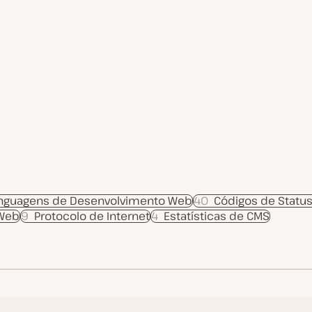
inguagens de Desenvolvimento Web
40
Códigos de Statu
 Web
9
Protocolo de Internet
4
Estatísticas de CMS