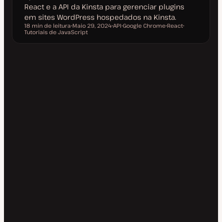
React e a API da Kinsta para gerenciar plugins
em sites WordPress hospedados na Kinsta.
18 min de leitura
Maio 29, 2024
API
Google Chrome
React
Tempo de leitura
Tutoriais de JavaScript
D
T
T
T
T
a
ó
ó
ó
ó
t
p
p
p
p
a
i
i
i
i
d
c
c
c
c
e
o
o
o
o
a
t
u
a
l
i
z
a
ç
ã
o