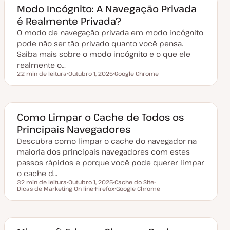
e
o
Modo Incógnito: A Navegação Privada
a
é Realmente Privada?
t
u
O modo de navegação privada em modo incógnito
a
l
pode não ser tão privado quanto você pensa.
i
z
Saiba mais sobre o modo incógnito e o que ele
a
realmente o…
ç
ã
22 min de leitura
Outubro 1, 2025
Google Chrome
Tempo de leitura
o
D
T
a
ó
t
p
a
i
d
c
e
o
Como Limpar o Cache de Todos os
a
Principais Navegadores
t
u
Descubra como limpar o cache do navegador na
a
l
maioria dos principais navegadores com estes
i
z
passos rápidos e porque você pode querer limpar
a
o cache d…
ç
ã
32 min de leitura
Outubro 1, 2025
Cache do Site
o
Tempo de leitura
Dicas de Marketing On-line
D
Firefox
T
Google Chrome
T
a
T
ó
T
ó
t
ó
p
ó
p
a
p
i
p
i
d
i
c
i
c
e
c
o
c
o
a
o
o