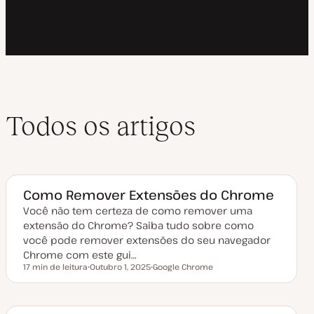
Todos os artigos
Como Remover Extensões do Chrome
Você não tem certeza de como remover uma
extensão do Chrome? Saiba tudo sobre como
você pode remover extensões do seu navegador
Chrome com este gui…
17 min de leitura
Outubro 1, 2025
Google Chrome
Tempo de leitura
D
T
a
ó
t
p
a
i
d
c