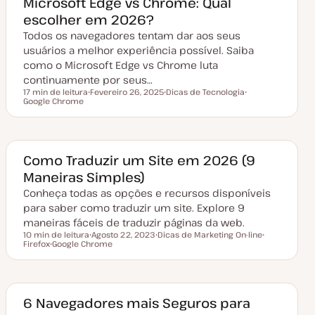
Microsoft Edge vs Chrome: Qual
t
escolher em 2026?
u
a
Todos os navegadores tentam dar aos seus
l
i
usuários a melhor experiência possível. Saiba
z
a
como o Microsoft Edge vs Chrome luta
ç
continuamente por seus…
ã
o
17 min de leitura
Fevereiro 26, 2025
Dicas de Tecnologia
Tempo de leitura
Google Chrome
D
T
T
a
ó
ó
t
p
p
a
i
i
d
c
c
e
o
o
a
Como Traduzir um Site em 2026 (9
t
Maneiras Simples)
u
a
Conheça todas as opções e recursos disponíveis
l
i
para saber como traduzir um site. Explore 9
z
a
maneiras fáceis de traduzir páginas da web.
ç
10 min de leitura
Agosto 22, 2023
Dicas de Marketing On-line
ã
Tempo de leitura
Firefox
Google Chrome
D
T
T
o
T
a
ó
ó
ó
t
p
p
p
a
i
i
i
d
c
c
c
e
o
o
o
a
6 Navegadores mais Seguros para
t