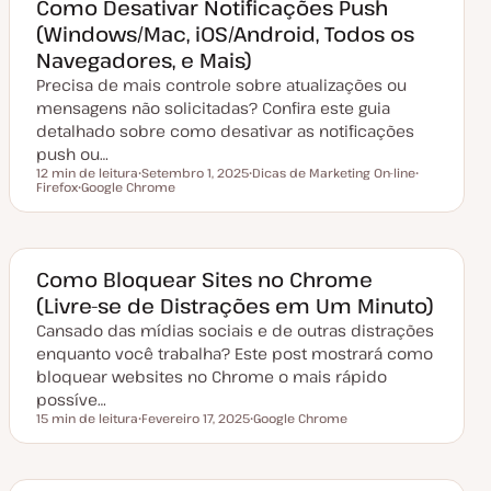
o
a
Como Desativar Notificações Push
t
(Windows/Mac, iOS/Android, Todos os
u
a
Navegadores, e Mais)
l
i
Precisa de mais controle sobre atualizações ou
z
a
mensagens não solicitadas? Confira este guia
ç
detalhado sobre como desativar as notificações
ã
o
push ou…
12 min de leitura
Setembro 1, 2025
Dicas de Marketing On-line
Tempo de leitura
Firefox
Google Chrome
D
T
T
T
a
ó
ó
ó
t
p
p
p
a
i
i
i
d
c
c
c
e
o
o
o
a
Como Bloquear Sites no Chrome
t
(Livre-se de Distrações em Um Minuto)
u
a
Cansado das mídias sociais e de outras distrações
l
i
enquanto você trabalha? Este post mostrará como
z
a
bloquear websites no Chrome o mais rápido
ç
possíve…
ã
o
15 min de leitura
Fevereiro 17, 2025
Google Chrome
Tempo de leitura
D
T
a
ó
t
p
a
i
d
c