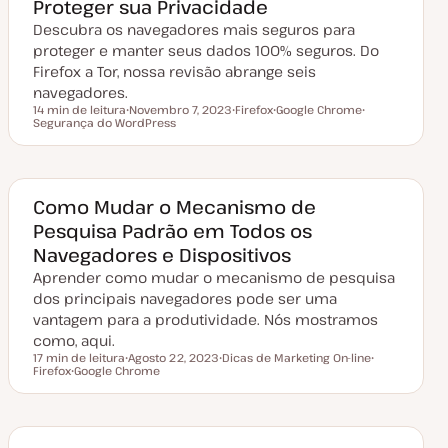
Proteger sua Privacidade
u
a
Descubra os navegadores mais seguros para
l
i
proteger e manter seus dados 100% seguros. Do
z
a
Firefox a Tor, nossa revisão abrange seis
ç
navegadores.
ã
o
14 min de leitura
Novembro 7, 2023
Firefox
Google Chrome
Tempo de leitura
Segurança do WordPress
D
T
T
T
a
ó
ó
ó
t
p
p
p
a
i
i
i
d
c
c
c
e
o
o
o
a
Como Mudar o Mecanismo de
t
Pesquisa Padrão em Todos os
u
a
Navegadores e Dispositivos
l
i
Aprender como mudar o mecanismo de pesquisa
z
a
dos principais navegadores pode ser uma
ç
vantagem para a produtividade. Nós mostramos
ã
o
como, aqui.
17 min de leitura
Agosto 22, 2023
Dicas de Marketing On-line
Tempo de leitura
Firefox
Google Chrome
D
T
T
T
a
ó
ó
ó
t
p
p
p
a
i
i
i
d
c
c
c
e
o
o