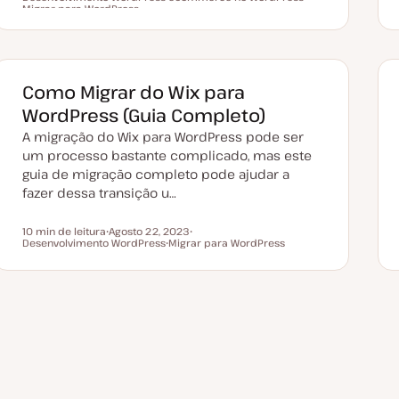
Migrar para WordPress
a
T
ó
T
t
ó
p
ó
a
p
i
p
d
i
c
i
e
c
o
c
a
o
o
t
Como Migrar do Wix para
u
a
WordPress (Guia Completo)
l
i
A migração do Wix para WordPress pode ser
z
a
um processo bastante complicado, mas este
ç
ã
guia de migração completo pode ajudar a
o
fazer dessa transição u…
10 min de leitura
Agosto 22, 2023
Tempo de leitura
Desenvolvimento WordPress
D
Migrar para WordPress
T
a
T
ó
t
ó
p
a
p
i
d
i
c
e
c
o
a
o
t
u
a
l
i
z
a