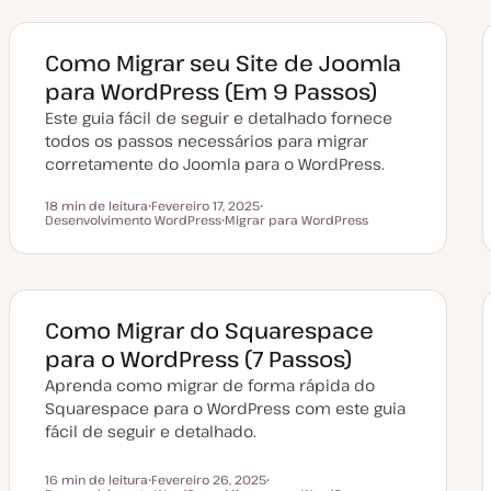
Como Migrar seu Site de Joomla
para WordPress (Em 9 Passos)
Este guia fácil de seguir e detalhado fornece
todos os passos necessários para migrar
corretamente do Joomla para o WordPress.
18 min de leitura
Fevereiro 17, 2025
Tempo de leitura
Desenvolvimento WordPress
D
Migrar para WordPress
T
a
T
ó
t
ó
p
a
p
i
d
i
c
e
c
o
a
o
t
Como Migrar do Squarespace
u
a
para o WordPress (7 Passos)
l
i
Aprenda como migrar de forma rápida do
z
a
Squarespace para o WordPress com este guia
ç
fácil de seguir e detalhado.
ã
o
16 min de leitura
Fevereiro 26, 2025