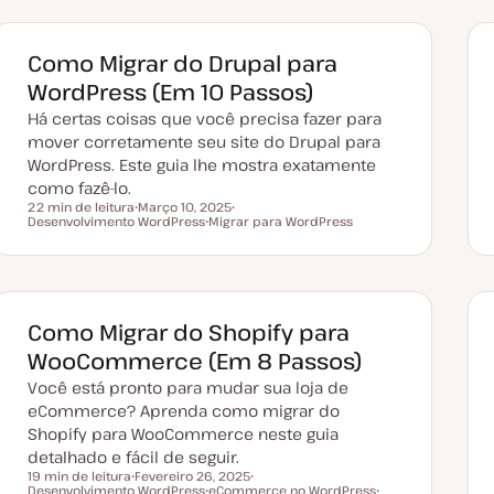
Como Migrar do Drupal para
WordPress (Em 10 Passos)
Há certas coisas que você precisa fazer para
mover corretamente seu site do Drupal para
WordPress. Este guia lhe mostra exatamente
como fazê-lo.
22 min de leitura
Março 10, 2025
Tempo de leitura
Desenvolvimento WordPress
D
Migrar para WordPress
T
a
T
ó
t
ó
p
a
p
i
d
i
c
e
c
o
a
o
t
Como Migrar do Shopify para
u
a
WooCommerce (Em 8 Passos)
l
i
Você está pronto para mudar sua loja de
z
a
eCommerce? Aprenda como migrar do
ç
Shopify para WooCommerce neste guia
ã
o
detalhado e fácil de seguir.
19 min de leitura
Fevereiro 26, 2025
Desenvolvimento WordPress
D
eCommerce no WordPress
T
Tempo de leitura