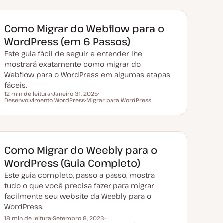
Como Migrar do Webflow para o
WordPress (em 6 Passos)
Este guia fácil de seguir e entender lhe
mostrará exatamente como migrar do
Webflow para o WordPress em algumas etapas
fáceis.
12 min de leitura
Janeiro 31, 2025
Tempo de leitura
Desenvolvimento WordPress
D
Migrar para WordPress
T
a
T
ó
t
ó
p
a
p
i
d
i
c
e
c
o
a
o
t
Como Migrar do Weebly para o
u
a
WordPress (Guia Completo)
l
i
Este guia completo, passo a passo, mostra
z
a
tudo o que você precisa fazer para migrar
ç
facilmente seu website da Weebly para o
ã
o
WordPress.
18 min de leitura
Setembro 8, 2023