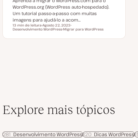
Aprenda a migrar o WordPress.com para o
ç
ã
WordPress.org (WordPress auto-hospedado).
o
Um tutorial passo-a-passo com muitas
imagens para ajudá-lo a acom…
13 min de leitura
Agosto 22, 2023
Tempo de leitura
Desenvolvimento WordPress
D
Migrar para WordPress
T
a
T
ó
t
ó
p
a
p
i
d
i
c
e
c
o
a
o
t
u
a
l
i
z
a
ç
ã
o
Explore mais tópicos
281
Desenvolvimento WordPress
120
Dicas WordPress
1