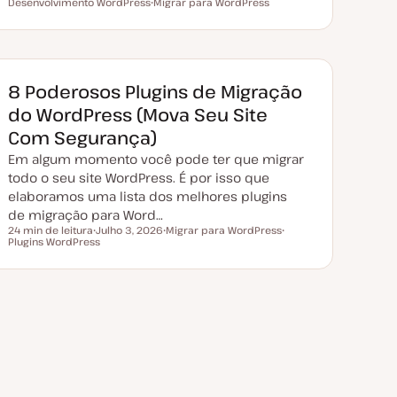
Tempo de leitura
Desenvolvimento WordPress
D
Migrar para WordPress
T
a
T
ó
t
ó
p
a
p
i
d
i
c
e
c
o
a
o
t
8 Poderosos Plugins de Migração
u
a
do WordPress (Mova Seu Site
l
i
Com Segurança)
z
a
Em algum momento você pode ter que migrar
ç
ã
todo o seu site WordPress. É por isso que
o
elaboramos uma lista dos melhores plugins
de migração para Word…
24 min de leitura
Julho 3, 2026
Migrar para WordPress
Tempo de leitura
Plugins WordPress
D
T
T
a
ó
ó
t
p
p
a
i
i
d
c
c
e
o
o
a
t
u
a
l
i
z
a