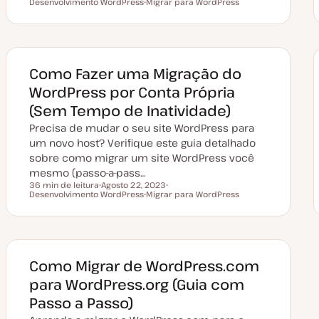
Tempo de leitura
Desenvolvimento WordPress
D
Migrar para WordPress
T
a
T
ó
t
ó
p
a
p
i
d
i
c
e
c
o
a
o
t
Como Fazer uma Migração do
u
a
WordPress por Conta Própria
l
i
(Sem Tempo de Inatividade)
z
a
Precisa de mudar o seu site WordPress para
ç
ã
um novo host? Verifique este guia detalhado
o
sobre como migrar um site WordPress você
mesmo (passo-a-pass…
36 min de leitura
Agosto 22, 2023
Tempo de leitura
Desenvolvimento WordPress
D
Migrar para WordPress
T
a
T
ó
t
ó
p
a
p
i
d
i
c
e
c
o
a
o
t
Como Migrar de WordPress.com
u
a
para WordPress.org (Guia com
l
i
Passo a Passo)
z
a