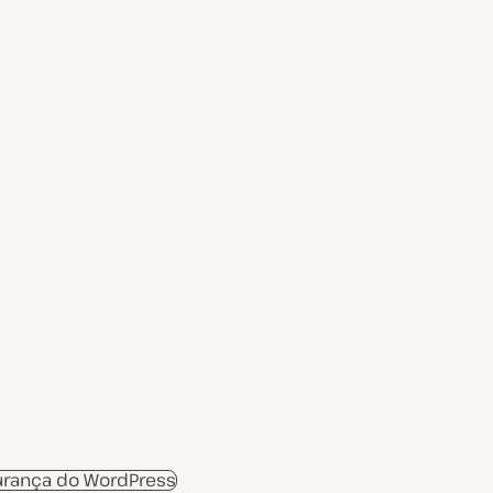
ç
ã
o
rança do WordPress