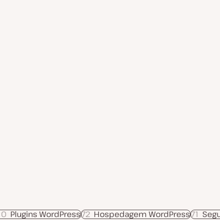
ç
ã
o
10
Plugins WordPress
72
Hospedagem WordPress
71
Segu