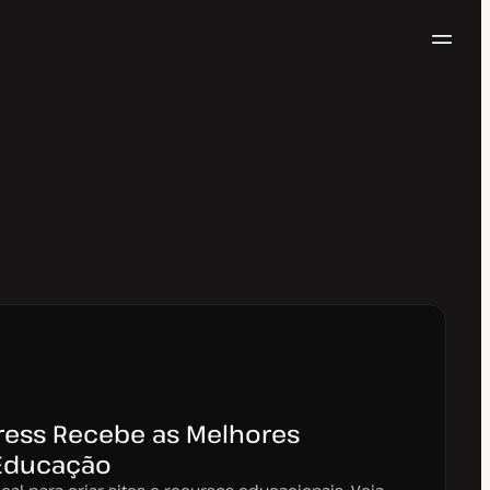
Nave
Testar gratuitamente
ress Recebe as Melhores
 Educação