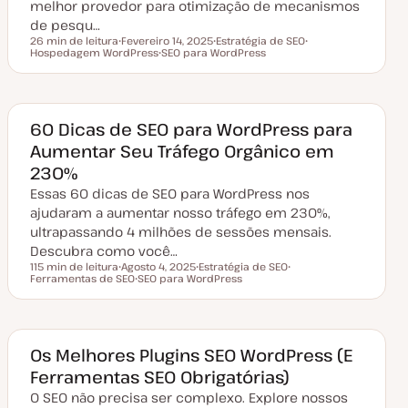
melhor provedor para otimização de mecanismos
ç
ã
de pesqu…
o
26 min de leitura
Fevereiro 14, 2025
Estratégia de SEO
Tempo de leitura
Hospedagem WordPress
D
SEO para WordPress
T
T
a
T
ó
ó
t
ó
p
p
a
p
i
i
d
i
c
c
e
c
o
o
a
o
60 Dicas de SEO para WordPress para
t
Aumentar Seu Tráfego Orgânico em
u
a
230%
l
i
Essas 60 dicas de SEO para WordPress nos
z
a
ajudaram a aumentar nosso tráfego em 230%,
ç
ultrapassando 4 milhões de sessões mensais.
ã
o
Descubra como você…
115 min de leitura
Agosto 4, 2025
Estratégia de SEO
Tempo de leitura
Ferramentas de SEO
D
SEO para WordPress
T
T
a
T
ó
ó
t
ó
p
p
a
p
i
i
d
i
c
c
e
c
o
o
a
o
Os Melhores Plugins SEO WordPress (E
t
Ferramentas SEO Obrigatórias)
u
a
O SEO não precisa ser complexo. Explore nossos
l