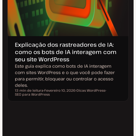
Explicação dos rastreadores de IA:
como os bots de IA interagem com
seu site WordPress
Este guia explica como bots de IA interagem
com sites WordPress e o que você pode fazer
para permitir, bloquear ou controlar o acesso
deles.
13 min de leitura
Fevereiro 10, 2026
Dicas WordPress
Tempo de leitura
SEO para WordPress
D
T
T
a
ó
ó
t
p
p
a
i
i
d
c
c
e
o
o
a
t
u
a
l