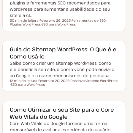
i
plugins e ferramentas SEO recomendados para
z
a
WordPress para aumentar a usabilidade do seu
ç
site e a cl…
ã
o
50 min de leitura
Fevereiro 26, 2025
Ferramentas de SEO
Tempo de leitura
Plugins WordPress
D
SEO para WordPress
T
T
a
T
ó
ó
t
ó
p
p
a
p
i
i
d
i
c
c
e
c
o
o
a
o
Guia do Sitemap WordPress: O Que é e
t
Como Usá-lo
u
a
Saiba como criar um sitemap WordPress, como
l
i
ele beneficia seu site, e como você pode enviá-lo
z
a
ao Google e a outros mecanismos de pesquisa.
ç
12 min de leitura
Fevereiro 20, 2025
Desenvolvimento WordPress
ã
Tempo de leitura
SEO para WordPress
D
T
o
T
a
ó
ó
t
p
p
a
i
i
d
c
c
e
o
o
a
Como Otimizar o seu Site para o Core
t
Web Vitals do Google
u
a
Core Web Vitals do Google fornece uma forma
l
i
mensurável de avaliar a experiência do usuário.
z