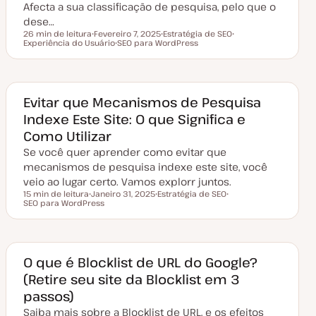
a
Afecta a sua classificação de pesquisa, pelo que o
ç
dese…
ã
o
26 min de leitura
Fevereiro 7, 2025
Estratégia de SEO
Tempo de leitura
Experiência do Usuário
D
SEO para WordPress
T
T
a
T
ó
ó
t
ó
p
p
a
p
i
i
d
i
c
c
e
c
o
o
a
o
Evitar que Mecanismos de Pesquisa
t
Indexe Este Site: O que Significa e
u
a
Como Utilizar
l
i
Se você quer aprender como evitar que
z
a
mecanismos de pesquisa indexe este site, você
ç
veio ao lugar certo. Vamos explorr juntos.
ã
o
15 min de leitura
Janeiro 31, 2025
Estratégia de SEO
Tempo de leitura
SEO para WordPress
D
T
T
a
ó
ó
t
p
p
a
i
i
d
c
c
e
o
o
a
O que é Blocklist de URL do Google?
t
(Retire seu site da Blocklist em 3
u
a
passos)
l
i
Saiba mais sobre a Blocklist de URL, e os efeitos
z