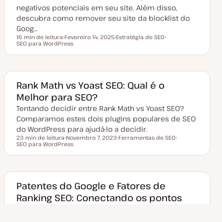
a
negativos potenciais em seu site. Além disso,
ç
descubra como remover seu site da blocklist do
ã
o
Goog…
16 min de leitura
Fevereiro 14, 2025
Estratégia de SEO
Tempo de leitura
SEO para WordPress
D
T
T
a
ó
ó
t
p
p
a
i
i
d
c
c
e
o
o
a
Rank Math vs Yoast SEO: Qual é o
t
Melhor para SEO?
u
a
Tentando decidir entre Rank Math vs Yoast SEO?
l
i
Comparamos estes dois plugins populares de SEO
z
a
do WordPress para ajudá-lo a decidir.
ç
23 min de leitura
Novembro 7, 2023
Ferramentas de SEO
ã
Tempo de leitura
SEO para WordPress
D
T
T
o
a
ó
ó
t
p
p
a
i
i
d
c
c
e
o
o
a
Patentes do Google e Fatores de
t
Ranking SEO: Conectando os pontos
u
a
A SEO é um espaço caótico que exige que os
l
i
especialistas em marketing digital estejam
z