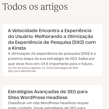
Todos os artigos
A Velocidade Encontra a Experiência
do Usuário: Melhorando a Otimização
da Experiência de Pesquisa (SXO) com
a Kinsta
A otimização da experiência de pesquisa (SXO) é a
próxima etapa da sua estratégia de SEO. Saiba por
que esse foco em UX é importante para o futuro…
14 min de leitura
Agosto 22, 2024
Estratégia de SEO
Tempo de leitura
SEO para WordPress
D
T
T
a
ó
ó
t
p
p
a
i
i
d
c
c
e
o
o
a
Estratégias Avançadas de SEO para
t
Sites WordPress Headless
u
a
Classificar um site WordPress headless requer
l
i
mais cuidado. Essas estratégias de SEO para
z