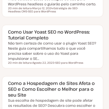
a
WordPress headless o guiarão pelo caminho certo.
ç
20 min de leitura
Março 12, 2024
Estratégia de SEO
ã
Tempo de leitura
Headless CMS
SEO para WordPress
D
T
T
o
T
a
ó
ó
ó
t
p
p
p
a
i
i
i
d
c
c
c
e
o
o
o
a
Como Usar Yoast SEO no WordPress:
t
Tutorial Completo
u
a
Não tem certeza de como usar o plugin Yoast SEO?
l
i
Neste guia compartilhamos tudo o que você
z
a
precisa saber sobre o uso do Yoast para
ç
impulsionar o SE…
ã
o
20 min de leitura
Agosto 22, 2023
SEO para WordPress
Tempo de leitura
D
T
a
ó
t
p
a
i
d
c
e
o
Como a Hospedagem de Sites Afeta o
a
SEO e Como Escolher o Melhor para o
t
u
seu Site
a
l
Sua escolha de hospedagem de site pode afetar
i
z
os resultados de SEO? Descubra como escolher o
a