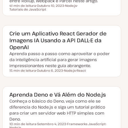
entre Rollup, Webpack e Parcel neste artigo.
ç
ã
41 min de leitura
Outubro 10, 2023
Node.js
o
Tempo de leitura
Tutoriais de JavaScript
D
T
T
a
ó
ó
t
p
p
a
i
i
d
c
c
e
o
o
a
Crie um Aplicativo React Gerador de
t
Imagens IA Usando a API DALL-E da
u
a
OpenAI
l
i
Aprenda passo a passo como aproveitar o poder
z
a
da inteligência artificial para gerar imagens
ç
impressionantes neste guia abrangente.
ã
o
15 min de leitura
Outubro 6, 2023
Node.js
React
Tempo de leitura
D
T
T
a
ó
ó
t
p
p
a
i
i
d
c
c
e
o
o
Aprenda Deno e Vá Além do Node.js
a
t
Conheça o básico do Deno, veja como ele se
u
diferencia do Node.js e siga um tutorial prático
a
l
para criar um servidor web HTTP simples com
i
Deno.
z
a
10 min de leitura
Setembro 4, 2023
Frameworks JavaScript
ç
Tempo de leitura
Node.js
D
T
T