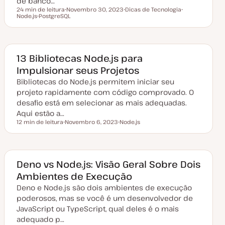
de banco…
o
24 min de leitura
Novembro 30, 2023
Dicas de Tecnologia
Tempo de leitura
Node.js
PostgreSQL
D
T
T
T
a
ó
ó
ó
t
p
p
p
a
i
i
i
d
c
c
c
e
o
o
o
a
13 Bibliotecas Node.js para
t
Impulsionar seus Projetos
u
a
Bibliotecas do Node.js permitem iniciar seu
l
i
projeto rapidamente com código comprovado. O
z
a
desafio está em selecionar as mais adequadas.
ç
Aqui estão a…
ã
o
12 min de leitura
Novembro 6, 2023
Node.js
Tempo de leitura
D
T
a
ó
t
p
a
i
d
c
e
o
Deno vs Node.js: Visão Geral Sobre Dois
a
Ambientes de Execução
t
u
Deno e Node.js são dois ambientes de execução
a
l
poderosos, mas se você é um desenvolvedor de
i
z
JavaScript ou TypeScript, qual deles é o mais
a
adequado p…
ç