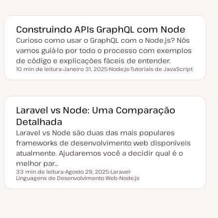
a
ó
t
p
a
i
d
c
e
o
Construindo APIs GraphQL com Node
a
t
Curioso como usar o GraphQL com o Node.js? Nós
u
vamos guiá-lo por todo o processo com exemplos
a
l
de código e explicações fáceis de entender.
i
10 min de leitura
Janeiro 31, 2025
Node.js
Tutoriais de JavaScript
z
Tempo de leitura
D
T
T
a
a
ó
ó
ç
t
p
p
ã
a
i
i
o
d
c
c
e
o
o
Laravel vs Node: Uma Comparação
a
Detalhada
t
u
Laravel vs Node são duas das mais populares
a
l
frameworks de desenvolvimento web disponíveis
i
z
atualmente. Ajudaremos você a decidir qual é o
a
melhor par…
ç
ã
33 min de leitura
Agosto 29, 2025
Laravel
o
Tempo de leitura
Linguagens de Desenvolvimento Web
D
T
Node.js
T
a
ó
T
ó
t
p
ó
p
a
i
p
i
d
c
i
c
e
o
c
o
Página
Próxima
a
o