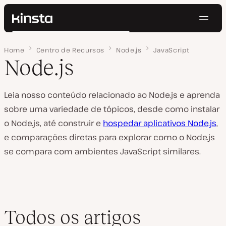
Nave
Kinsta®
Pesquisar
Plataforma
Home
Página 2
Centro de Recursos
Node.js
JavaScript
Soluções
Login
Testar gratuitamente
Node.js
Preços
Recursos
Contato
Leia nosso conteúdo relacionado ao Node.js e aprenda
sobre uma variedade de tópicos, desde como instalar
o Node.js, até construir e
hospedar aplicativos Node.js
,
e comparações diretas para explorar como o Node.js
se compara com ambientes JavaScript similares.
Todos os artigos