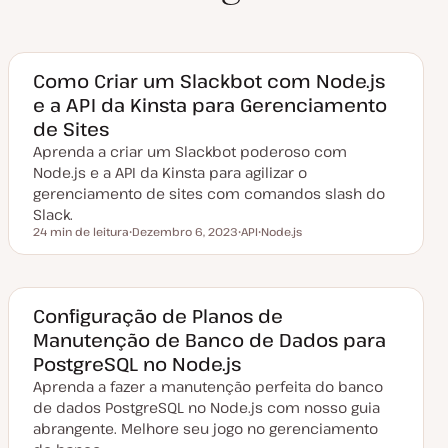
Como Criar um Slackbot com Node.js
e a API da Kinsta para Gerenciamento
de Sites
Aprenda a criar um Slackbot poderoso com
Node.js e a API da Kinsta para agilizar o
gerenciamento de sites com comandos slash do
Slack.
24 min de leitura
Dezembro 6, 2023
API
Node.js
Tempo de leitura
D
T
T
a
ó
ó
t
p
p
a
i
i
d
c
c
e
o
o
Configuração de Planos de
a
Manutenção de Banco de Dados para
t
u
PostgreSQL no Node.js
a
l
Aprenda a fazer a manutenção perfeita do banco
i
z
de dados PostgreSQL no Node.js com nosso guia
a
abrangente. Melhore seu jogo no gerenciamento
ç
ã