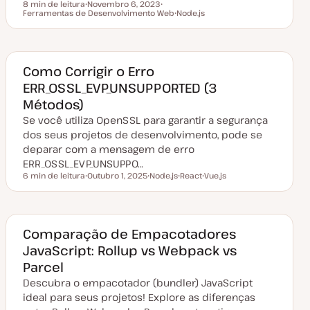
ã
8 min de leitura
Novembro 6, 2023
o
Tempo de leitura
Ferramentas de Desenvolvimento Web
D
T
Node.js
a
ó
T
t
p
ó
a
i
p
d
c
i
e
o
c
a
o
Como Corrigir o Erro
t
ERR_OSSL_EVP_UNSUPPORTED (3
u
a
Métodos)
l
i
Se você utiliza OpenSSL para garantir a segurança
z
a
dos seus projetos de desenvolvimento, pode se
ç
deparar com a mensagem de erro
ã
o
ERR_OSSL_EVP_UNSUPPO…
6 min de leitura
Outubro 1, 2025
Node.js
React
Vue.js
Tempo de leitura
D
T
T
T
a
ó
ó
ó
t
p
p
p
a
i
i
i
d
c
c
c
e
o
o
o
Comparação de Empacotadores
a
JavaScript: Rollup vs Webpack vs
t
u
Parcel
a
l
Descubra o empacotador (bundler) JavaScript
i
z
ideal para seus projetos! Explore as diferenças
a