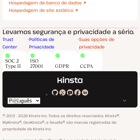
Hospedagem de banco de dados
Hospedagem de site estático
Levamos segurança e privacidade a sério.
Trust
Políticas de
Suas opções de
Center
Privacidade
privacidade
SOC 2
ISO
Type II
27001
GDPR
CCPA
Kinsta
Kinsta
Kinsta
Kinsta
Kinsta
Trocar
em
no
no
no
no
o
GitHub
X
YouTube
Facebook
LinkedIn
© 2013 - 2026 Kinsta Inc. Todos os direitos reservados.
Kinsta®‚
idioma
MyKinsta®‚ DevKinsta®‚ e Sevalla® são marcas registradas de
propriedade da Kinsta Inc.