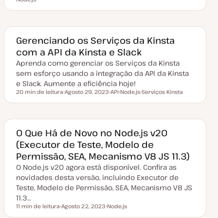
ã
a
ó
ó
o
t
p
p
a
i
i
d
c
c
e
o
o
a
Gerenciando os Serviços da Kinsta
t
com a API da Kinsta e Slack
u
a
Aprenda como gerenciar os Serviços da Kinsta
l
i
sem esforço usando a integração da API da Kinsta
z
a
e Slack. Aumente a eficiência hoje!
ç
20 min de leitura
Agosto 29, 2023
API
Node.js
Serviços Kinsta
ã
Tempo de leitura
D
T
T
T
o
a
ó
ó
ó
t
p
p
p
a
i
i
i
d
c
c
c
e
o
o
o
O Que Há de Novo no Node.js v20
a
(Executor de Teste, Modelo de
t
u
Permissão, SEA, Mecanismo V8 JS 11.3)
a
l
O Node.js v20 agora está disponível. Confira as
i
z
novidades desta versão, incluindo Executor de
a
Teste, Modelo de Permissão, SEA, Mecanismo V8 JS
ç
ã
11.3…
o
11 min de leitura
Agosto 22, 2023
Node.js
Tempo de leitura
D
T