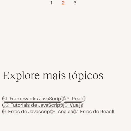
Paginação
1
2
3
t
Anterior
Página
u
a
dos
l
i
z
conteúdos
a
ç
ã
o
Explore mais tópicos
51
Frameworks JavaScript
43
React
32
Tutoriais de JavaScript
10
Vue.js
9
Erros de Javascript
8
Angular
7
Erros do React