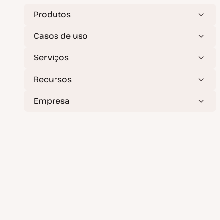
Produtos
Casos de uso
Serviços
Recursos
Empresa
Implante aplicativos, bancos de dados e sites estáticos
sem esforço.
Hospedagem de aplicativos
Hospedagem de banco de dados
Hospedagem de site estático