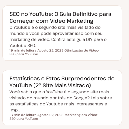
a
p
i
i
d
i
c
c
e
c
o
o
a
o
SEO no YouTube: O Guia Definitivo para
t
Começar com Video Marketing
u
a
O YouTube é o segundo site mais visitado do
l
i
mundo e você pode aproveitar isso com seu
z
a
marketing de vídeo. Confira este guia DIY para o
ç
YouTube SEO.
ã
o
19 min de leitura
Agosto 22, 2023
Otimização de Vídeo
Tempo de leitura
SEO para YouTube
D
T
T
a
ó
ó
t
p
p
a
i
i
d
c
c
e
o
o
a
Estatísticas e Fatos Surpreendentes do
t
YouTube (2º Site Mais Visitado)
u
a
Você sabia que o YouTube é o segundo site mais
l
i
visitado do mundo por trás do Google? Leia sobre
z
a
as estatísticas do Youtube mais interessantes e
ç
imp…
ã
o
16 min de leitura
Agosto 22, 2023
Marketing em Vídeo
Tempo de leitura
SEO para YouTube
D
T
T
a
ó
ó
t
p
p