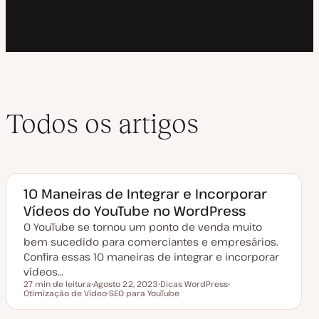
Todos os artigos
10 Maneiras de Integrar e Incorporar
Vídeos do YouTube no WordPress
O YouTube se tornou um ponto de venda muito
bem sucedido para comerciantes e empresários.
Confira essas 10 maneiras de integrar e incorporar
vídeos…
27 min de leitura
Agosto 22, 2023
Dicas WordPress
Tempo de leitura
Otimização de Vídeo
D
SEO para YouTube
T
T
a
T
ó
ó
t
ó
p
p