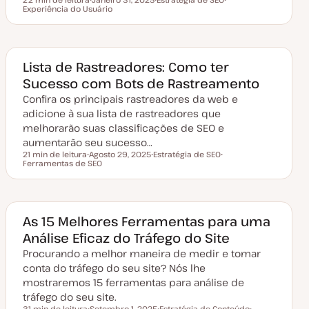
Tempo de leitura
Experiência do Usuário
D
T
T
a
ó
ó
t
p
p
a
i
i
d
c
c
e
o
o
a
Lista de Rastreadores: Como ter
t
Sucesso com Bots de Rastreamento
u
a
Confira os principais rastreadores da web e
l
i
adicione à sua lista de rastreadores que
z
a
melhorarão suas classificações de SEO e
ç
aumentarão seu sucesso…
ã
o
21 min de leitura
Agosto 29, 2025
Estratégia de SEO
Tempo de leitura
Ferramentas de SEO
D
T
T
a
ó
ó
t
p
p
a
i
i
d
c
c
e
o
o
a
As 15 Melhores Ferramentas para uma
t
Análise Eficaz do Tráfego do Site
u
a
Procurando a melhor maneira de medir e tomar
l
i
conta do tráfego do seu site? Nós lhe
z
a
mostraremos 15 ferramentas para análise de
ç
tráfego do seu site.
ã
o
31 min de leitura
Setembro 1, 2025
Estratégia de Conteúdo