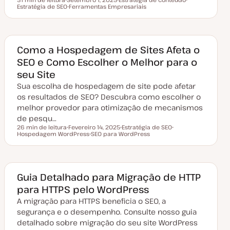
Tempo de leitura
Estratégia de SEO
D
Ferramentas Empresariais
T
T
a
T
ó
ó
t
ó
p
p
a
p
i
i
d
i
c
c
e
c
o
o
a
o
Como a Hospedagem de Sites Afeta o
t
SEO e Como Escolher o Melhor para o
u
a
seu Site
l
i
Sua escolha de hospedagem de site pode afetar
z
a
os resultados de SEO? Descubra como escolher o
ç
melhor provedor para otimização de mecanismos
ã
o
de pesqu…
26 min de leitura
Fevereiro 14, 2025
Estratégia de SEO
Tempo de leitura
Hospedagem WordPress
D
SEO para WordPress
T
T
a
T
ó
ó
t
ó
p
p
a
p
i
i
d
i
c
c
e
c
o
o
a
o
Guia Detalhado para Migração de HTTP
t
para HTTPS pelo WordPress
u
a
A migração para HTTPS beneficia o SEO, a
l
i
segurança e o desempenho. Consulte nosso guia
z
a
detalhado sobre migração do seu site WordPress
ç