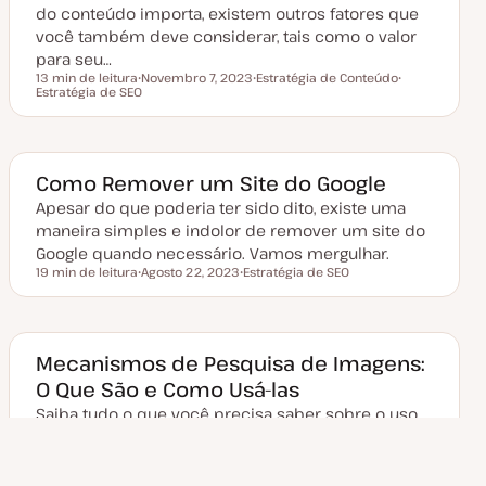
a
do conteúdo importa, existem outros fatores que
ç
você também deve considerar, tais como o valor
ã
o
para seu…
13 min de leitura
Novembro 7, 2023
Estratégia de Conteúdo
Tempo de leitura
Estratégia de SEO
D
T
T
a
ó
ó
t
p
p
a
i
i
d
c
c
e
o
o
a
Como Remover um Site do Google
t
u
Apesar do que poderia ter sido dito, existe uma
a
maneira simples e indolor de remover um site do
l
i
Google quando necessário. Vamos mergulhar.
z
19 min de leitura
Agosto 22, 2023
Estratégia de SEO
a
Tempo de leitura
D
T
ç
a
ó
ã
t
p
o
a
i
d
c
e
o
Mecanismos de Pesquisa de Imagens:
a
O Que São e Como Usá-las
t
u
Saiba tudo o que você precisa saber sobre o uso
a
l
de um mecanismo de pesquisa de imagens para
i
z
encontrar a imagem perfeita para seu próximo
a
artigo, pá…
ç