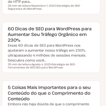
de HTTP para…
ã
o
29 min de leitura
Novembro 7, 2023
Estratégia de SEO
Tempo de leitura
Segurança do WordPress
D
T
T
a
ó
ó
t
p
p
a
i
i
d
c
c
e
o
o
a
60 Dicas de SEO para WordPress para
t
Aumentar Seu Tráfego Orgânico em
u
a
230%
l
i
Essas 60 dicas de SEO para WordPress nos
z
a
ajudaram a aumentar nosso tráfego em 230%,
ç
ultrapassando 4 milhões de sessões mensais.
ã
o
Descubra como você…
115 min de leitura
Agosto 4, 2025
Estratégia de SEO
Tempo de leitura
Ferramentas de SEO
D
SEO para WordPress
T
T
a
T
ó
ó
t
ó
p
p
a
p
i
i
d
i
c
c
e
c
o
o
a
o
5 Coisas Mais Importantes para o seu
t
Conteúdo do que o Comprimento do
u
a
Conteúdo
l
i
Embora não haja dúvida de que o comprimento
z