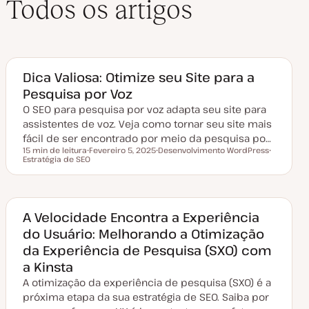
Todos os artigos
Dica Valiosa: Otimize seu Site para a
Pesquisa por Voz
O SEO para pesquisa por voz adapta seu site para
assistentes de voz. Veja como tornar seu site mais
fácil de ser encontrado por meio da pesquisa po…
15 min de leitura
Fevereiro 5, 2025
Desenvolvimento WordPress
Tempo de leitura
Estratégia de SEO
D
T
T
a
ó
ó
t
p
p
a
i
i
d
c
c
e
o
o
a
A Velocidade Encontra a Experiência
t
do Usuário: Melhorando a Otimização
u
a
da Experiência de Pesquisa (SXO) com
l
i
a Kinsta
z
a
A otimização da experiência de pesquisa (SXO) é a
ç
ã
próxima etapa da sua estratégia de SEO. Saiba por
o