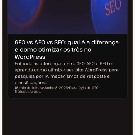
GEO vs AEO vs SEO: qual é a diferença
e como otimizar os três no
WordPress
Entenda as diferenças entre GEO, AEO e SEO e
aprenda como otimizar seu site WordPress para
pesquisa por IA, mecanismos de resposta e
classificações…
18 min de leitura
Junho 8, 2026
Estratégia de SEO
Tempo de leitura
Tráfego de bots
D
T
T
a
ó
ó
t
p
p
a
i
i
d
c
c
e
o
o
a
t
u
a
l
i