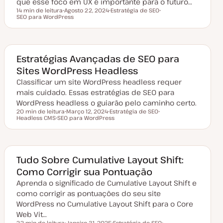
que esse foco em UX é importante para o futuro…
14 min de leitura
Agosto 22, 2024
Estratégia de SEO
Tempo de leitura
SEO para WordPress
D
T
T
a
ó
ó
t
p
p
a
i
i
d
c
c
e
o
o
a
Estratégias Avançadas de SEO para
t
Sites WordPress Headless
u
a
Classificar um site WordPress headless requer
l
i
mais cuidado. Essas estratégias de SEO para
z
a
WordPress headless o guiarão pelo caminho certo.
ç
20 min de leitura
Março 12, 2024
Estratégia de SEO
ã
Tempo de leitura
Headless CMS
SEO para WordPress
D
T
T
o
T
a
ó
ó
ó
t
p
p
p
a
i
i
i
d
c
c
c
e
o
o
o
a
Tudo Sobre Cumulative Layout Shift:
t
Como Corrigir sua Pontuação
u
a
Aprenda o significado de Cumulative Layout Shift e
l
i
como corrigir as pontuações do seu site
z
a
WordPress no Cumulative Layout Shift para o Core
ç
Web Vit…
ã
o
22 min de leitura
Janeiro 31, 2025
Estratégia de SEO