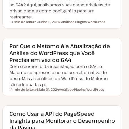
z
ao GA4? Aqui, analisamos suas características de
a
privacidade e como configurá-lo para um
ç
ã
rastreame…
o
13 min de leitura
Junho 11, 2024
Análises
Plugins WordPress
Tempo de leitura
D
T
T
a
ó
ó
t
p
p
a
i
i
d
c
c
e
o
o
Por Que o Matomo é a Atualização de
a
Análise do WordPress que Você
t
u
Precisa em vez do GA4
a
l
Com o aumento da insatisfação com o GA4, o
i
z
Matomo se apresenta como uma alternativa de
a
peso. Mas as análises de WordPress do Matomo
ç
ã
são adequadas p…
o
14 min de leitura
Maio 31, 2024
Análises
Plugins WordPress
Tempo de leitura
D
T
T
a
ó
ó
t
p
p
a
i
i
d
c
c
e
o
o
Como Usar a API do PageSpeed
a
Insights para Monitorar o Desempenho
t
u
da Página
a