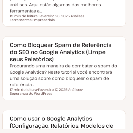
z
análises. Aqui estão algumas das melhores
a
ferramentas a…
ç
ã
19 min de leitura
Fevereiro 26, 2025
Análises
o
Tempo de leitura
Ferramentas Empresariais
D
T
T
a
ó
ó
t
p
p
a
i
i
d
c
c
e
o
o
a
Como Bloquear Spam de Referência
t
do SEO no Google Analytics (Limpe
u
a
seus Relatórios)
l
i
Procurando uma maneira de combater o spam do
z
a
Google Analytics? Neste tutorial você encontrará
ç
uma solução sobre como bloquear o spam de
ã
o
referência…
17 min de leitura
Fevereiro 17, 2025
Análises
Tempo de leitura
Segurança do WordPress
D
T
T
a
ó
ó
t
p
p
a
i
i
d
c
c
e
o
o
a
Como usar o Google Analytics
t
(Configuração, Relatórios, Modelos de
u
a
Atribuição e mais)
l