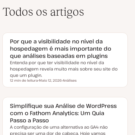
Todos os artigos
Por que a visibilidade no nível da
hospedagem é mais importante do
que análises baseadas em plugins
Entenda por que ter visibilidade no nível da
hospedagem revela muito mais sobre seu site do
que um plugin.
12 min de leitura
Maio 12, 2026
Análises
Tempo de leitura
D
T
a
ó
t
p
a
i
d
c
e
o
Simplifique sua Análise de WordPress
a
com o Fathom Analytics: Um Quia
t
u
Passo a Passo
a
l
A configuração de uma alternativa ao GA4 não
i
z
precisa ser uma dor de cabeça. Hoje vamos