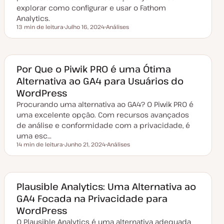
a
explorar como configurar e usar o Fathom
ç
ã
Analytics.
o
13 min de leitura
Julho 16, 2024
Análises
Tempo de leitura
D
T
a
ó
t
p
a
i
d
c
e
o
Por Que o Piwik PRO é uma Ótima
a
Alternativa ao GA4 para Usuários do
t
u
WordPress
a
l
Procurando uma alternativa ao GA4? O Piwik PRO é
i
z
uma excelente opção. Com recursos avançados
a
de análise e conformidade com a privacidade, é
ç
ã
uma esc…
o
14 min de leitura
Junho 21, 2024
Análises
Tempo de leitura
D
T
a
ó
t
p
a
i
d
c
e
o
Plausible Analytics: Uma Alternativa ao
a
GA4 Focada na Privacidade para
t
u
WordPress
a
l
O Plausible Analytics é uma alternativa adequada
i