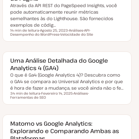
l
Através da API REST do PageSpeed Insights, você
i
z
pode automaticamente reunir métricas
a
semelhantes às do Lighthouse. São fornecidos
ç
ã
exemplos de códig…
o
14 min de leitura
Agosto 25, 2023
Análises
API
Tempo de leitura
Desempenho do WordPress
D
Velocidade do Site
T
T
T
a
T
ó
ó
ó
t
ó
p
p
p
a
p
i
i
i
d
i
c
c
c
e
c
o
o
o
a
o
Uma Análise Detalhada do Google
t
Analytics 4 (GA4)
u
a
O que é Ga4 (Google Analytics 4)? Descubra como
l
i
o GA4 se compara ao Universal Analytics e por que
z
a
é hora de fazer a mudança, se você ainda não o fe…
ç
34 min de leitura
Fevereiro 14, 2025
Análises
ã
Tempo de leitura
Ferramentas de SEO
D
T
T
o
a
ó
ó
t
p
p
a
i
i
d
c
c
e
o
o
a
Matomo vs Google Analytics:
t
Explorando e Comparando Ambas as
u
a
Plataformas
l