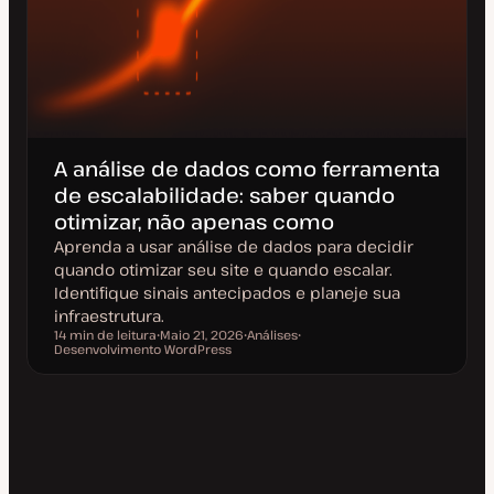
A análise de dados como ferramenta
de escalabilidade: saber quando
otimizar, não apenas como
Aprenda a usar análise de dados para decidir
quando otimizar seu site e quando escalar.
Identifique sinais antecipados e planeje sua
infraestrutura.
14 min de leitura
Maio 21, 2026
Análises
Tempo de leitura
Desenvolvimento WordPress
D
T
T
a
ó
ó
t
p
p
a
i
i
d
c
c
e
o
o
a
t
u
a
l