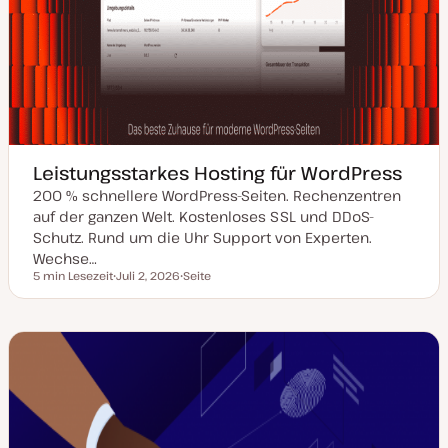
Leistungsstarkes Hosting für WordPress
200 % schnellere WordPress-Seiten. Rechenzentren
auf der ganzen Welt. Kostenloses SSL und DDoS-
Schutz. Rund um die Uhr Support von Experten.
Wechse…
5 min Lesezeit
Juli 2, 2026
Seite
Lesezeit
D
P
a
o
t
s
u
t
m
T
a
y
k
p
t
u
a
l
i
s