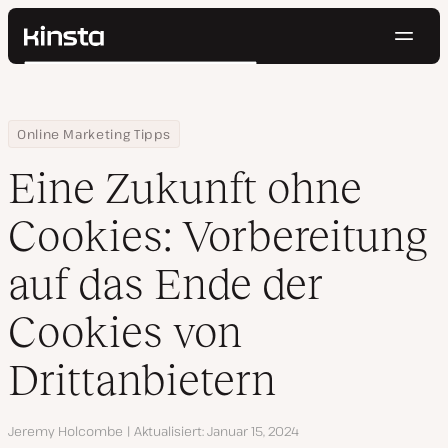
Navig
Kinsta®
Suchen
Plattform
Lösungen
Anmelden
Kostenlos testen
Home
Ressourcen Center
Eine Zukunft ohne Cookies: Vorbereitung auf das Ende der Cooki
Online Marketing Tipps
Preise
Ressourcen
Eine Zukunft ohne
Kontakt
Cookies: Vorbereitung
auf das Ende der
Cookies von
Drittanbietern
Autor
Jeremy Holcombe
Aktualisiert
Januar 15, 2024