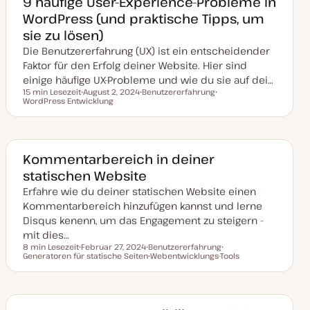
9 häufige User-Experience-Probleme in
t
WordPress (und praktische Tipps, um
u
a
sie zu lösen)
l
i
Die Benutzererfahrung (UX) ist ein entscheidender
s
i
Faktor für den Erfolg deiner Website. Hier sind
e
einige häufige UX-Probleme und wie du sie auf dei…
r
t
15 min Lesezeit
August 2, 2024
Benutzererfahrung
Lesezeit
WordPress Entwicklung
D
T
T
a
h
h
t
e
e
u
m
m
m
a
a
a
k
Kommentarbereich in deiner
t
statischen Website
u
a
Erfahre wie du deiner statischen Website einen
l
i
Kommentarbereich hinzufügen kannst und lerne
s
i
Disqus kenenn, um das Engagement zu steigern -
e
mit dies…
r
t
8 min Lesezeit
Februar 27, 2024
Benutzererfahrung
Lesezeit
Generatoren für statische Seiten
D
T
Webentwicklungs-Tools
T
a
h
T
h
t
e
h
e
u
m
e
m
m
a
m
a
a
a
k