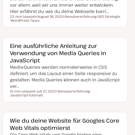
l
vor allem, weil wir uns immer weiter entwickeln.
i
s
Hier erfährst du, wie du deine Webseite barri…
i
23 min Lesezeit
August 18, 2023
Benutzererfahrung
SEO Strategie
e
Lesezeit
WordPress Tipps
D
T
T
r
T
a
h
h
t
h
t
e
e
e
u
m
m
m
m
a
a
a
a
k
Eine ausführliche Anleitung zur
t
Verwendung von Media Queries in
u
a
JavaScript
l
i
Media-Queries werden normalerweise in CSS
s
i
definiert, um das Layout einer Seite responsive zu
e
gestalten. Media Queries können auch in JavaScript
r
t
ver…
15 min Lesezeit
Juli 27, 2023
Benutzererfahrung
Lesezeit
JavaScript-Tutorials
D
T
T
a
h
h
t
e
e
u
m
m
m
a
a
a
k
Wie du deine Website für Googles Core
t
Web Vitals optimierst
u
a
Die Core Web Vitals von Google bieten eine
l