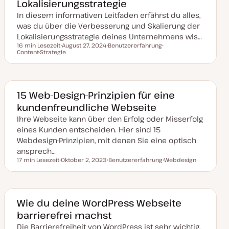
Lokalisierungsstrategie
a
l
In diesem informativen Leitfaden erfährst du alles,
i
s
was du über die Verbesserung und Skalierung der
i
Lokalisierungsstrategie deines Unternehmens wis…
e
r
16 min Lesezeit
August 27, 2024
Benutzererfahrung
t
Lesezeit
Content-Strategie
D
T
T
a
h
h
t
e
e
u
m
m
m
a
a
a
k
15 Web-Design-Prinzipien für eine
t
kundenfreundliche Webseite
u
a
Ihre Webseite kann über den Erfolg oder Misserfolg
l
i
eines Kunden entscheiden. Hier sind 15
s
i
Webdesign-Prinzipien, mit denen Sie eine optisch
e
ansprech…
r
t
17 min Lesezeit
Oktober 2, 2023
Benutzererfahrung
Webdesign
Lesezeit
D
T
T
a
h
h
t
e
e
u
m
m
m
a
a
a
Wie du deine WordPress Webseite
k
barrierefrei machst
t
u
Die Barrierefreiheit von WordPress ist sehr wichtig,
a