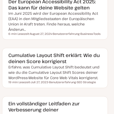
Der European Accessibility Act 2025:
t
Das kann für deine Website gelten
u
a
Im Juni 2025 wird der European Accessibility Act
l
i
(EAA) in den Mitgliedsstaaten der Europäischen
s
i
Union in Kraft treten. Finde heraus, welche
e
Änderun…
r
t
6 min Lesezeit
August 27, 2024
Benutzererfahrung
Business-Tools
Lesezeit
D
T
T
a
h
h
t
e
e
u
m
m
m
a
a
a
Cumulative Layout Shift erklärt: Wie du
k
deinen Score korrigierst
t
u
Erfahre, was Cumulative Layout Shift bedeutet und
a
l
wie du die Cumulative Layout Shift Scores deiner
i
s
WordPress-Website für Core Web Vitals korrigierst.
i
19 min Lesezeit
Juli 27, 2023
Benutzererfahrung
SEO Strategie
e
Lesezeit
D
T
T
r
a
h
h
t
t
e
e
u
m
m
m
a
a
a
Ein vollständiger Leitfaden zur
k
Verbesserung deiner
t
u