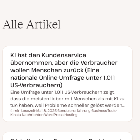
Alle Artikel
KI hat den Kundenservice
übernommen, aber die Verbraucher
wollen Menschen zurück (Eine
nationale Online-Umfrage unter 1.011
US-Verbrauchern)
Eine Umfrage unter 1.011 US-Verbrauchern zeigt,
dass die meisten lieber mit Menschen als mit KI zu
tun haben, weil Probleme schneller gelöst werden…
4 min Lesezeit
Mai 8, 2025
Benutzererfahrung
Business-Tools
Lesezeit
Kinsta Nachrichten
D
WordPress-Hosting
T
T
T
a
T
h
h
h
t
h
e
e
e
u
e
m
m
m
m
m
a
a
a
a
a
k