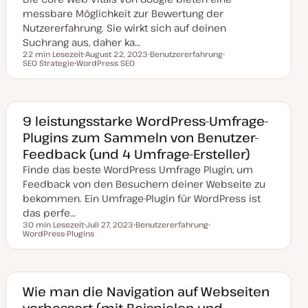
i
messbare Möglichkeit zur Bewertung der
s
i
Nutzererfahrung. Sie wirkt sich auf deinen
e
Suchrang aus, daher ka…
r
t
22 min Lesezeit
August 22, 2023
Benutzererfahrung
Lesezeit
SEO Strategie
WordPress SEO
D
T
T
T
a
h
h
h
t
e
e
e
u
m
m
m
m
a
a
a
a
k
9 leistungsstarke WordPress-Umfrage-
t
Plugins zum Sammeln von Benutzer-
u
a
Feedback (und 4 Umfrage-Ersteller)
l
i
Finde das beste WordPress Umfrage Plugin, um
s
i
Feedback von den Besuchern deiner Webseite zu
e
bekommen. Ein Umfrage-Plugin für WordPress ist
r
t
das perfe…
30 min Lesezeit
Juli 27, 2023
Benutzererfahrung
Lesezeit
WordPress-Plugins
D
T
T
a
h
h
t
e
e
u
m
m
m
a
a
a
k
Wie man die Navigation auf Webseiten
t
verbessert (mit Beispielen und
u