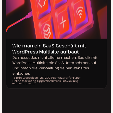
Wie man ein SaaS-Geschäft mit
WordPress Multisite aufbaut
Du musst das nicht alleine machen. Bau dir mit
WordPress Multisite ein SaaS-Unternehmen auf
und mach die Verwaltung deiner Websites
einfacher.
13 min Lesezeit
Juli 25, 2025
Benutzererfahrung
Online Marketing Tipps
D
WordPress Entwicklung
T
T
Lesezeit
WordPress Tipps
a
T
h
T
h
t
h
e
h
e
u
e
m
e
m
m
m
a
m
a
a
a
a
k
t
u
a