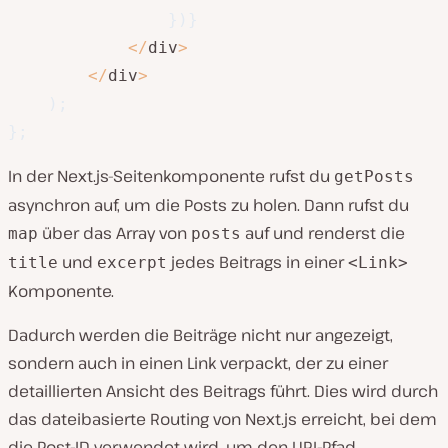
}
)
}
<
/
div
>
<
/
div
>
)
;
}
;
In der Next.js-Seitenkomponente rufst du
getPosts
asynchron auf, um die Posts zu holen. Dann rufst du
über das Array von
auf und renderst die
map
posts
und
jedes Beitrags in einer
title
excerpt
<Link>
Komponente.
Dadurch werden die Beiträge nicht nur angezeigt,
sondern auch in einen Link verpackt, der zu einer
detaillierten Ansicht des Beitrags führt. Dies wird durch
das dateibasierte Routing von Next.js erreicht, bei dem
die Post-ID verwendet wird, um den URL-Pfad