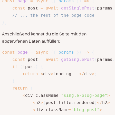
const
page
=
async
(
{
 params 
}
)
=>
{
const
 post 
=
await
getSinglePost
(
params
.
// ... the rest of the page code
}
;
Anschließend kannst du die Seite mit den
abgerufenen Daten auffüllen:
const
page
=
async
(
{
 params 
}
)
=>
{
const
 post 
=
await
getSinglePost
(
params
.
if
(
!
post
)
{
return
<
div
>
Loading
...
<
/
div
>
;
}
return
(
<
div className
=
"single-blog-page"
>
<
h2
>
{
post
.
title
.
rendered
}
<
/
h2
>
<
div className
=
"blog-post"
>