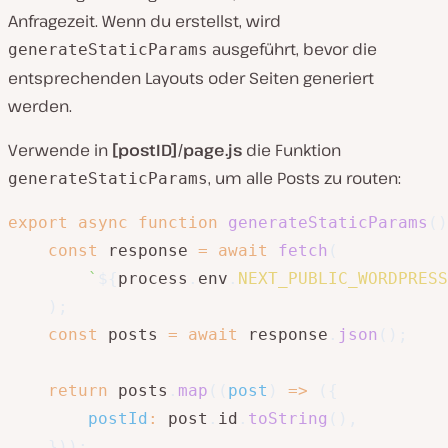
Anfragezeit. Wenn du erstellst, wird
ausgeführt, bevor die
generateStaticParams
entsprechenden Layouts oder Seiten generiert
werden.
Verwende in
[postID]/page.js
die Funktion
, um alle Posts zu routen:
generateStaticParams
export
async
function
generateStaticParams
(
)
const
 response 
=
await
fetch
(
`
${
process
.
env
.
NEXT_PUBLIC_WORDPRESS
)
;
const
 posts 
=
await
 response
.
json
(
)
;
return
 posts
.
map
(
(
post
)
=>
(
{
postId
:
 post
.
id
.
toString
(
)
,
}
)
)
;