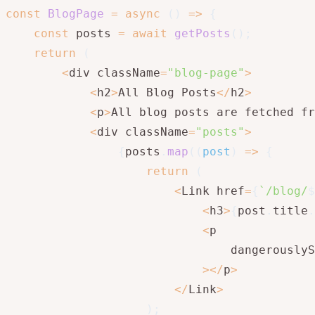
const
BlogPage
=
async
(
)
=>
{
const
 posts 
=
await
getPosts
(
)
;
return
(
<
div className
=
"blog-page"
>
<
h2
>
All Blog Posts
<
/
h2
>
<
p
>
All blog posts are fetched f
<
div className
=
"posts"
>
{
posts
.
map
(
(
post
)
=>
{
return
(
<
Link href
=
{
`
/blog/
$
<
h3
>
{
post
.
title
.
<
p

                                dangerouslyS
>
<
/
p
>
<
/
Link
>
)
;