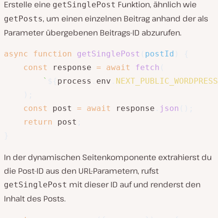
Erstelle eine
Funktion, ähnlich wie
getSinglePost
, um einen einzelnen Beitrag anhand der als
getPosts
Parameter übergebenen Beitrags-ID abzurufen.
async
function
getSinglePost
(
postId
)
{
const
 response 
=
await
fetch
(
`
${
process
.
env
.
NEXT_PUBLIC_WORDPRESS
)
;
const
 post 
=
await
 response
.
json
(
)
;
return
 post
;
}
In der dynamischen Seitenkomponente extrahierst du
die Post-ID aus den URL-Parametern, rufst
mit dieser ID auf und renderst den
getSinglePost
Inhalt des Posts.