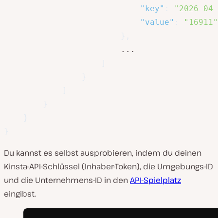
"key"
:
"2026-04-
"value"
:
"16911"
}
,
						...

]
}
]
}
}
}
Du kannst es selbst ausprobieren, indem du deinen
Kinsta-API-Schlüssel (Inhaber-Token), die Umgebungs-ID
und die Unternehmens-ID in den
API-Spielplatz
eingibst.