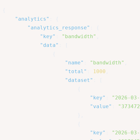
{
"analytics"
:
{
"analytics_response"
:
{
"key"
:
"bandwidth"
,
"data"
:
[
{
"name"
:
"bandwidth"
,
"total"
:
1000
,
"dataset"
:
[
{
"key"
:
"2026-03-
"value"
:
"373472
}
,
{
"key"
:
"2026-03-