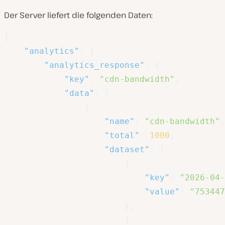
Der Server liefert die folgenden Daten:
{
"analytics"
:
{
"analytics_response"
:
{
"key"
:
"cdn-bandwidth"
,
"data"
:
[
{
"name"
:
"cdn-bandwidth"
,
"total"
:
1000
,
"dataset"
:
[
{
"key"
:
"2026-04-
"value"
:
"753447
}
,
{