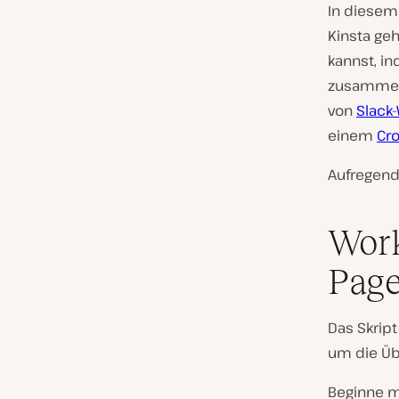
In diesem 
Kinsta ge
kannst, i
zusammen n
von
Slack
einem
Cr
Aufregend,
Work
Page
Das Skript
um die Üb
Beginne m