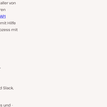
aller von
ren
API
mit Hilfe
rozess mit
u
d Slack,
s und -