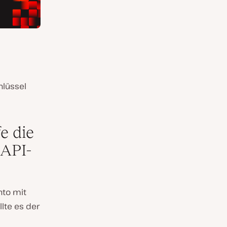
hlüssel
e die
 API-
nto mit
lte es der