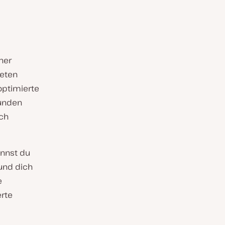
ner
teten
optimierte
Kunden
ach
annst du
und dich
e
erte