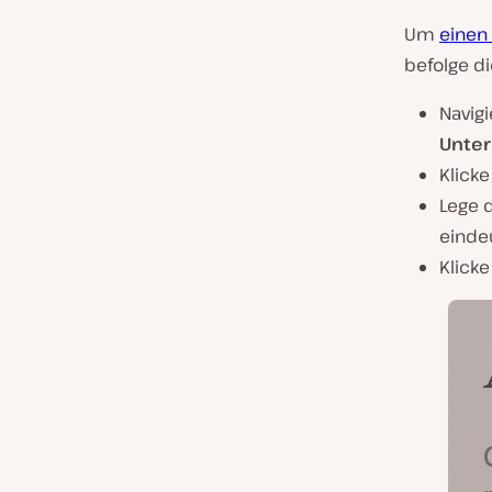
Um
einen 
befolge di
Navigi
Unte
Klicke
Lege 
einde
Klicke