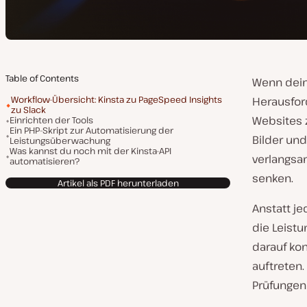
Table of Contents
Wenn dein
Workflow-Übersicht: Kinsta zu PageSpeed Insights
Herausford
zu Slack
Websites 
Einrichten der Tools
Ein PHP-Skript zur Automatisierung der
Bilder un
Leistungsüberwachung
Was kannst du noch mit der Kinsta-API
verlangs
automatisieren?
senken.
Artikel als PDF herunterladen
Anstatt j
die Leist
darauf ko
auftreten.
Prüfungen