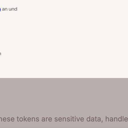
a
an und
n