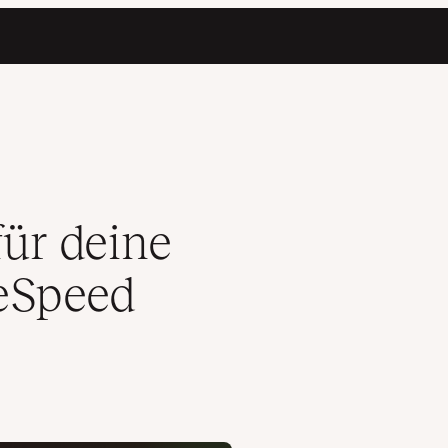
geSpeed Insights API
ür deine
eSpeed