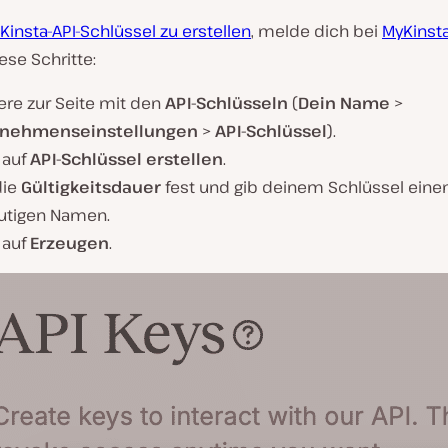
Kinsta-API-Schlüssel zu erstellen
, melde dich bei
MyKinst
ese Schritte:
ere zur Seite mit den
API-Schlüsseln
(
Dein Name
>
rnehmenseinstellungen
>
API-Schlüssel
).
 auf
API-Schlüssel erstellen
.
die
Gültigkeitsdauer
fest und gib deinem Schlüssel eine
utigen Namen.
 auf
Erzeugen
.