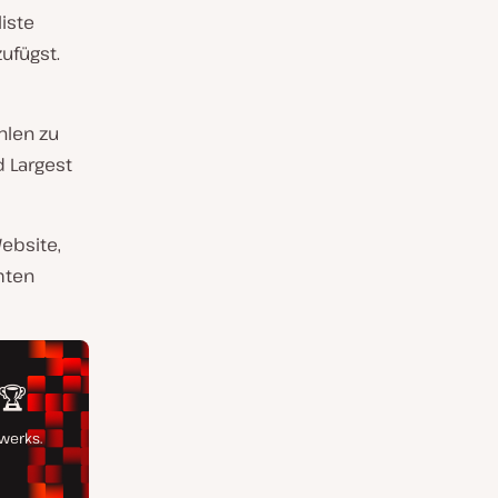
iste
ufügst.
hlen zu
d Largest
ebsite,
mten