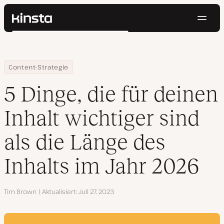
Navig
Kinsta®
Suchen
Plattform
Lösungen
Anmelden
Kostenlos testen
Home
Ressourcen Center
5 Dinge, die für deinen Inhalt wichtiger sind als die Länge des In
Content-Strategie
Preise
Ressourcen
5 Dinge, die für deinen
Kontakt
Inhalt wichtiger sind
als die Länge des
Inhalts im Jahr 2026
Autor
Tim Brown
Aktualisiert
Juli 27, 2023