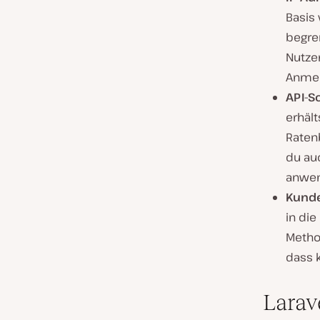
Basis
begre
Nutze
Anmel
API-S
erhäl
Raten
du auc
anwe
Kunde
in die
Method
dass 
Larav