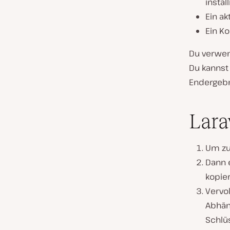
instal
Ein ak
Ein K
Du verwe
Du kannst
Endergeb
Lara
Um zu
Dann e
kopier
Vervo
Abhän
Schlü