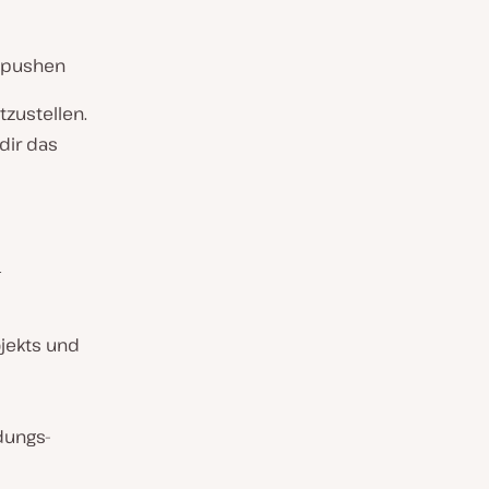
 pushen
tzustellen.
dir das
n
jekts und
dungs-