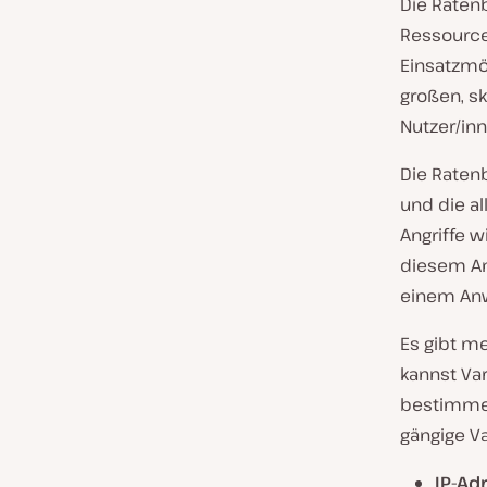
Die Raten
Ressource
Einsatzmög
großen, sk
Nutzer/in
Die Ratenb
und die al
Angriffe w
diesem An
einem Anw
Es gibt m
kannst Va
bestimmen
gängige Va
IP-Ad