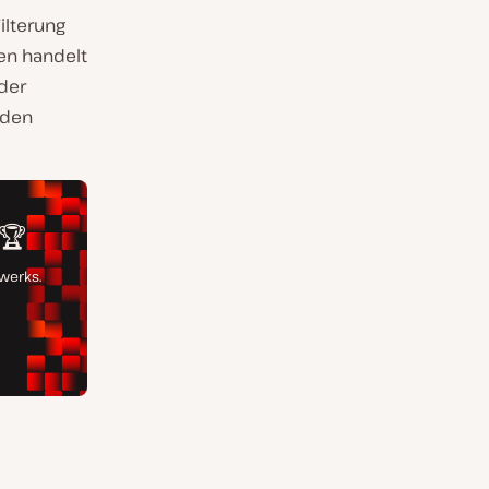
ilterung
en handelt
der
 den