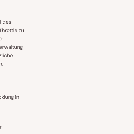
I des
hrottle zu
D-
Verwaltung
zliche
n.
cklung in
r