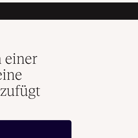
zung hinzufügt
 einer
eine
zufügt