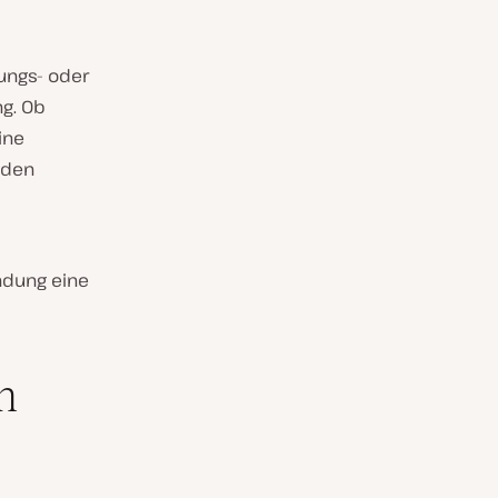
ungs- oder
g. Ob
ine
 den
endung eine
n