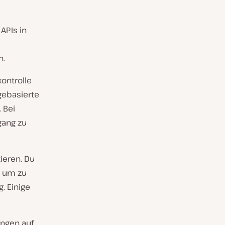
APIs in
n.
kontrolle
gebasierte
. Bei
gang zu
ieren. Du
, um zu
. Einige
ngen auf