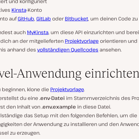
liert und konfiguriert
tives
Kinsta
-Konto
onto auf
GitHub
,
GitLab
oder
Bitbucket
, um deinen Code zu
ndest auch
MyKinsta
, um diese API einzurichten und berei
 dich an der mitgelieferten
Projektvorlage
orientieren und 
nis anhand des
vollständigen Quellcodes
ansehen.
vel-Anwendung einrichte
 beginnen, klone die
Projektvorlage
.
rstellst du eine
.env-Datei
im Stammverzeichnis des Pro
st den Inhalt von
.env.example
in diese Datei.
llständige das Setup mit den folgenden Befehlen, um die
gigkeiten der Anwendung zu installieren und den Anwen
ssel zu erzeugen.