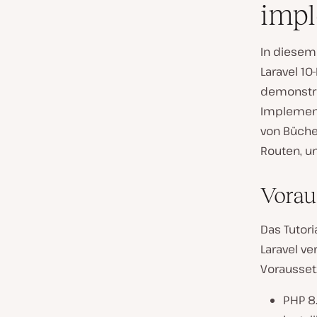
impl
In diesem
Laravel 1
demonstri
Implement
von Büche
Routen, u
Vorau
Das Tutori
Laravel ve
Vorausset
PHP 8