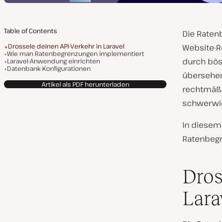
Table of Contents
Die Raten
Drossele deinen API-Verkehr in Laravel
Website-R
Wie man Ratenbegrenzungen implementiert
durch bösw
Laravel-Anwendung einrichten
Datenbank-Konfigurationen
übersehen
Artikel als PDF herunterladen
rechtmäßi
schwerwie
In diesem 
Ratenbegr
Dros
Lara