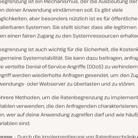
begrenzung ist ein Mechanismus, der die Ausbeutung der
n deiner Anwendung eindämmen soll. Es gibt viele
lichkeiten, aber besonders nützlich ist es für öffentliche 
alierbaren Systemen. Sie stellt sicher, dass alle legitimen
nen einen fairen Zugang zu den Systemressourcen erhalte
egrenzung ist auch wichtig für die Sicherheit, die Kosten
lgemeine Systemstabilität. Sie kann dazu beitragen, anfra
ie verteilte Denial-of-Service-Angriffe (DDoS) zu verhindern
griff werden wiederholte Anfragen gesendet, um den Zu
endungs- oder Webserver zu überlasten und zu stören.
ehrere Methoden, um die Ratenbegrenzung zu implement
riablen verwenden, die den Anfragenden charakterisieren
, wer auf deine Anwendung zugreifen darf und wie häufig
riablen sind:
resse
– Durch die Implementierung von Ratenbeschränku