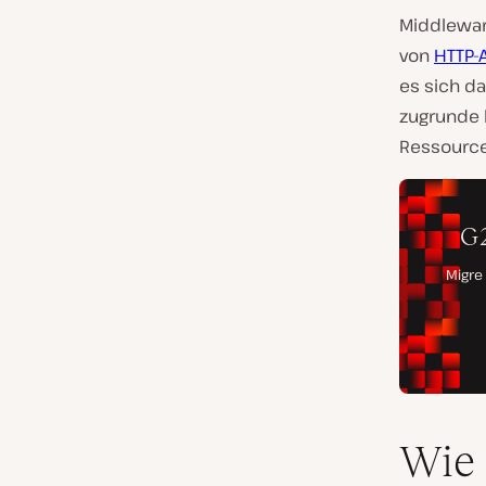
Middlewar
von
HTTP-
es sich d
zugrunde 
Ressource
Wie