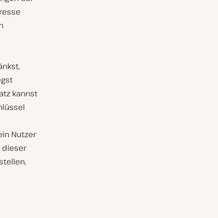
dresse
n
änkst,
egst
atz kannst
hlüssel
ein Nutzer
t dieser
tellen,