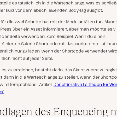
telle es tatsächlich in die Warteschlange, was es schließ
er kurz vor dem abschließenden Body-Tag ausgibt.
für die zwei Schritte hat mit der Modularität zu tun. Manc
ress über ein Asset informieren, aber man möchte es vie
 jeder Seite verwenden. Zum Beispiel: Wenn du einen
finierten Galerie-Shortcode mit Javascript erstellst, bra
gentlich nur zu laden, wenn der Shortcode verwendet wird
lich nicht auf jeder Seite.
ies zu erreichen, besteht darin, das Skript zuerst zu regis
st dann in die Warteschlange zu stellen, wenn der Shortc
wird (empfohlener Artikel:
Der ultimative Leitfaden für Wo
es
).
dlagen des Enqueueing m