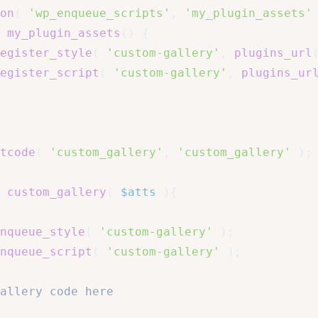
on
(
'wp_enqueue_scripts'
,
'my_plugin_assets'
my_plugin_assets
(
)
{
egister_style
(
'custom-gallery'
,
plugins_url
egister_script
(
'custom-gallery'
,
plugins_ur
tcode
(
'custom_gallery'
,
'custom_gallery'
)
;
custom_gallery
(
$atts
)
{
nqueue_style
(
'custom-gallery'
)
;
nqueue_script
(
'custom-gallery'
)
;
allery code here