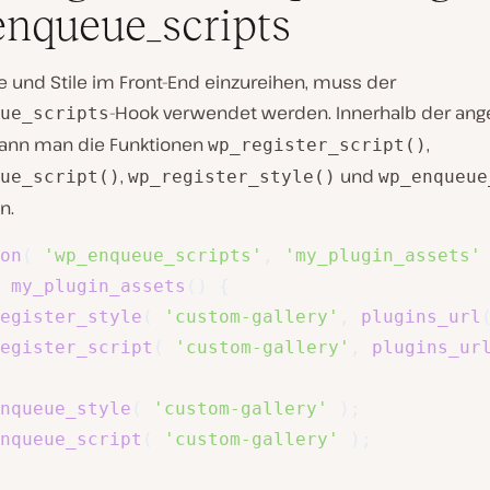
nqueue_scripts
e und Stile im Front-End einzureihen, muss der
-Hook verwendet werden. Innerhalb der an
ue_scripts
kann man die Funktionen
,
wp_register_script()
,
und
ue_script()
wp_register_style()
wp_enqueue
n.
on
(
'wp_enqueue_scripts'
,
'my_plugin_assets'
my_plugin_assets
(
)
{
egister_style
(
'custom-gallery'
,
plugins_url
egister_script
(
'custom-gallery'
,
plugins_ur
nqueue_style
(
'custom-gallery'
)
;
nqueue_script
(
'custom-gallery'
)
;