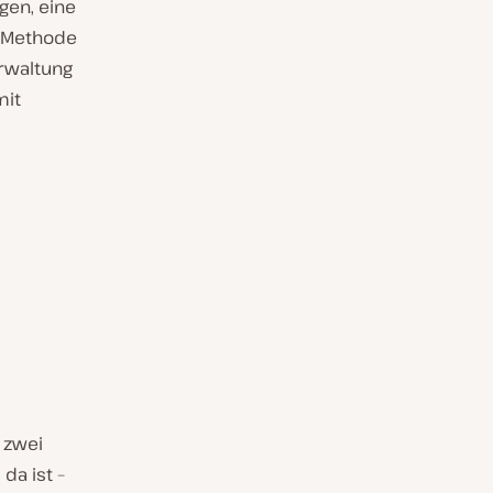
gen, eine
e Methode
rwaltung
mit
d zwei
da ist –