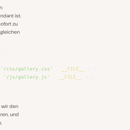
n
ndant ist.
ofort zu
 gleichen
)
;
'/css/gallery.css'
,
__FILE__
)
)
;
(
'/js/gallery.js'
,
__FILE__
)
)
;
 wir den
eren, und
.