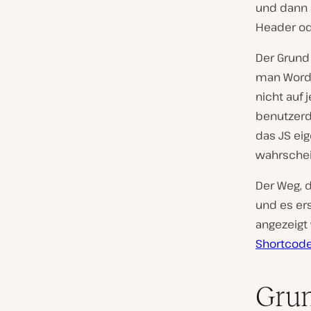
und dann s
Header od
Der Grund 
man WordP
nicht auf
benutzerde
das JS ei
wahrschein
Der Weg, d
und es er
angezeigt 
Shortcod
Grun