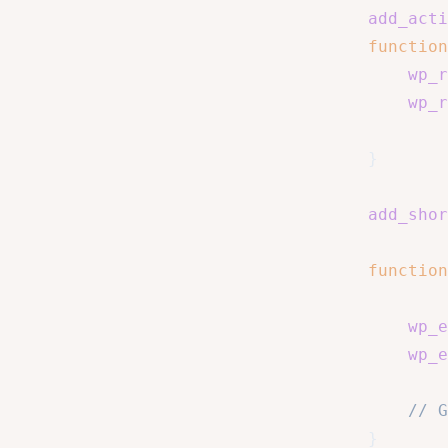
add_acti
function
wp_r
wp_r
}
add_shor
function
wp_e
wp_e
// G
}