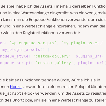
Beispiel habe ich die Assets innerhalb derselben Funktio
t und in eine Warteschlange eingereiht, was ein wenig redu
ch kann man die Enqueue-Funktionen verwenden, um sie s
ren und in eine Warteschlange einzureihen, indem man die
 wie in den Registerfunktionen verwendet:
on
(
'wp_enqueue_scripts'
,
'my_plugin_assets'
my_plugin_assets
(
)
{
nqueue_style
(
'custom-gallery'
,
plugins_url
(
nqueue_script
(
'custom-gallery'
,
plugins_url
die beiden Funktionen trennen würde, würde ich sie in
denen
Hooks
verwenden. In einem realen Beispiel könnten
-Hook verwenden, um die Assets zu registri
ue_scripts
on des Shortcode, um sie in eine Warteschlange zu stellen