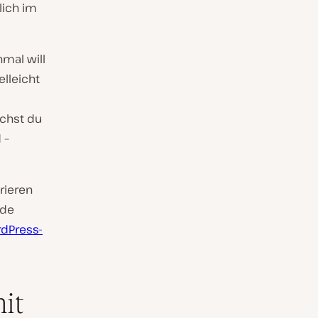
lich im
hmal will
lleicht
uchst du
 –
trieren
ode
rdPress-
it