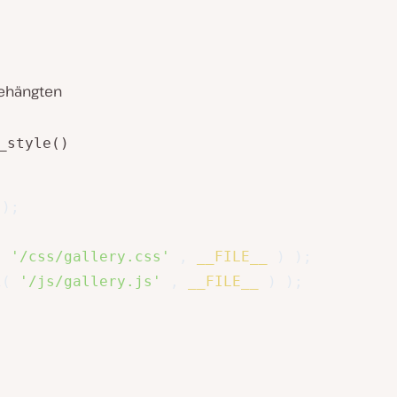
gehängten
_style()
)
;
(
'/css/gallery.css'
,
__FILE__
)
)
;
l
(
'/js/gallery.js'
,
__FILE__
)
)
;