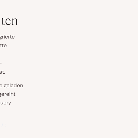
ten
rierte
tte
-
t.
die geladen
gereiht
Query
)
;