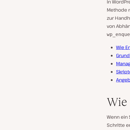
In WordPre
Methode n
zur Handh
von Abhäng
wp_enque
Wie E
Grund
Manag
Skript
Angeb
Wie 
Wenn ein S
Schritte e