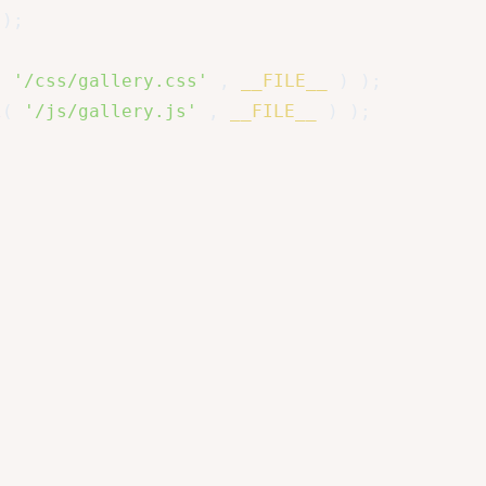
)
;
(
'/css/gallery.css'
,
__FILE__
)
)
;
l
(
'/js/gallery.js'
,
__FILE__
)
)
;