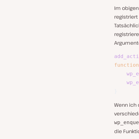
Im obigen 
registrier
Tatsächli
registrie
Argumente
add_acti
function
wp_e
wp_e
}
Wenn ich 
verschie
wp_enque
die Funkti