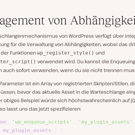
agement von Abhängigkei
schlangenmechanismus von WordPress verfügt über integ
ung für die Verwaltung von Abhängigkeiten, wobei das dri
der Funktionen
und
wp_register_style()
verwendet wird. Du kannst die Enqueuing
ter_script()
n auch sofort verwenden, wenn du sie nicht trennen muss
 Parameter ist ein Array von registrierten Skripten/Stilen, 
ssen, bevor das aktuelle Asset in die Warteschlange ein
er obiges Beispiel würde sich höchstwahrscheinlich auf j
so lasst uns das jetzt spezifizieren:
on
(
'wp_enqueue_scripts'
,
'my_plugin_assets'
my_plugin_assets
(
)
{