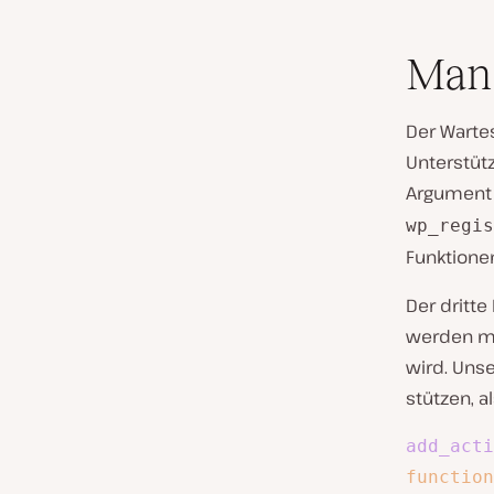
Man
Der Warte
Unterstütz
Argument 
wp_regis
Funktione
Der dritte
werden mü
wird. Uns
stützen, al
add_acti
function