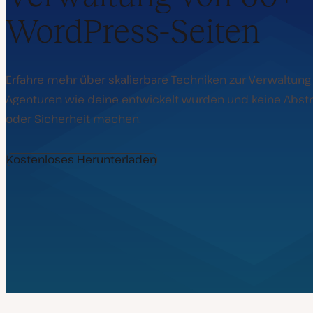
WordPress-Seiten
Erfahre mehr über skalierbare Techniken zur Verwaltung v
Agenturen wie deine entwickelt wurden und keine Abstr
oder Sicherheit machen.
Kostenloses Herunterladen