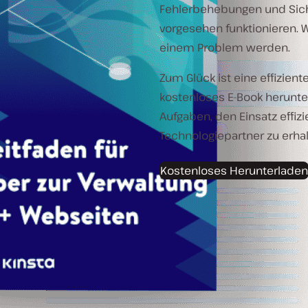
Fehlerbehebungen und Sich
vorgesehen funktionieren. 
einem Problem werden.
Zum Glück ist eine effizien
kostenloses E-Book herunter
Aufgaben, den Einsatz effiz
Technologiepartner zu erhal
Kostenloses Herunterladen