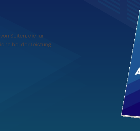
on Seiten, die für
iche bei der Leistung