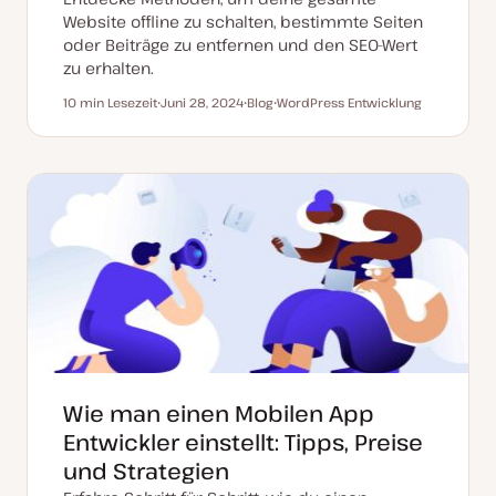
Website offline zu schalten, bestimmte Seiten
oder Beiträge zu entfernen und den SEO-Wert
zu erhalten.
10 min Lesezeit
Juni 28, 2024
Blog
WordPress Entwicklung
Lesezeit
D
P
T
a
o
h
t
s
e
u
t
m
m
T
a
a
y
k
p
t
u
a
l
i
s
i
e
r
t
Wie man einen Mobilen App
Entwickler einstellt: Tipps, Preise
und Strategien