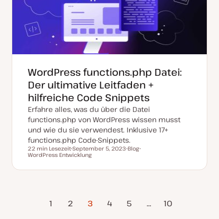
i
s
i
e
r
t
WordPress functions.php Datei:
Der ultimative Leitfaden +
hilfreiche Code Snippets
Erfahre alles, was du über die Datei
functions.php von WordPress wissen musst
und wie du sie verwendest. Inklusive 17+
functions.php Code-Snippets.
22 min Lesezeit
September 5, 2023
Blog
Lesezeit
WordPress Entwicklung
D
P
T
a
o
h
t
s
e
u
t
m
m
T
a
a
y
k
p
rherige
Nächste
t
1
2
3
4
5
…
10
u
Seite
Seite
a
l