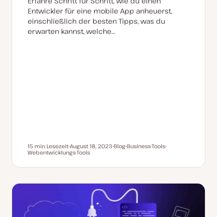
Erfahre Schritt für Schritt, wie du einen
Entwickler für eine mobile App anheuerst,
einschließlich der besten Tipps, was du
erwarten kannst, welche…
15 min Lesezeit
August 18, 2023
Blog
Business-Tools
Lesezeit
Webentwicklungs-Tools
D
P
T
T
a
o
h
h
t
s
e
e
u
t
m
m
m
T
a
a
a
y
k
p
t
u
a
l