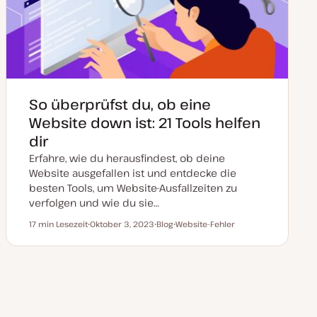
l
i
s
i
e
r
t
So überprüfst du, ob eine
Website down ist: 21 Tools helfen
dir
Erfahre, wie du herausfindest, ob deine
Website ausgefallen ist und entdecke die
besten Tools, um Website-Ausfallzeiten zu
verfolgen und wie du sie…
17 min Lesezeit
Oktober 3, 2023
Blog
Website-Fehler
Lesezeit
D
P
T
a
o
h
t
s
e
u
t
m
m
T
a
a
y
k
p
t
u
a