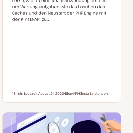
Lerne, wie du eine React-Anwendung erstellst,
um Wartungsaufgaben wie das Löschen des
Caches und den Neustart der PHP-Engine mit
der Kinsta-API zu…
18 min Lesezeit
August 21, 2023
Blog
API
Kinsta Leistungen
Lesezeit
D
P
T
T
a
o
h
h
t
s
e
e
u
t
m
m
m
T
a
a
a
y
k
p
t
u
a