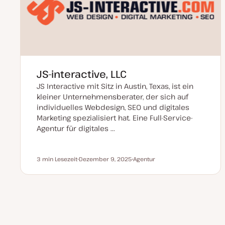
i
s
i
e
r
t
JS-interactive, LLC
JS Interactive mit Sitz in Austin, Texas, ist ein
kleiner Unternehmensberater, der sich auf
individuelles Webdesign, SEO und digitales
Marketing spezialisiert hat. Eine Full-Service-
Agentur für digitales ...
3 min Lesezeit
Dezember 9, 2025
Agentur
Lesezeit
D
P
a
o
t
s
u
t
m
T
a
y
Vo
Seitennummerierung
k
p
t
u
a