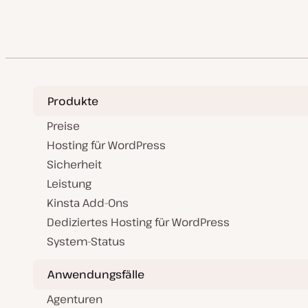
der
l
i
s
Beiträge
i
e
r
t
Produkte
Preise
Hosting für WordPress
Sicherheit
Leistung
Kinsta Add-Ons
Dediziertes Hosting für WordPress
System-Status
Anwendungsfälle
Agenturen