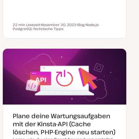
22 min Lesezeit
November 30, 2023
Blog
Node.js
Lesezeit
PostgreSQL
Technische Tipps
D
P
T
T
T
a
o
h
h
h
t
s
e
e
e
u
t
m
m
m
m
T
a
a
a
a
y
k
p
t
u
a
l
i
s
i
e
r
t
Plane deine Wartungsaufgaben
mit der Kinsta-API (Cache
löschen, PHP-Engine neu starten)