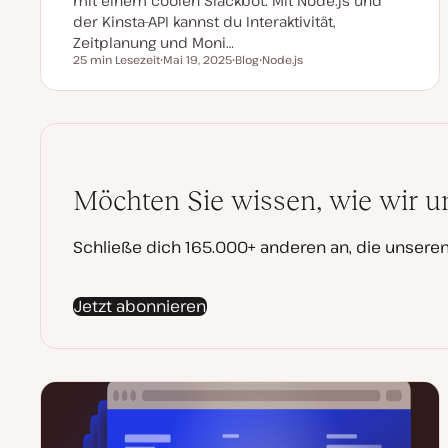
mit einem coolen Slackbot. Mit Node.js und
der Kinsta-API kannst du Interaktivität,
Zeitplanung und Moni…
25 min Lesezeit
Mai 19, 2025
Blog
Node.js
Lesezeit
D
P
T
a
o
h
t
s
e
u
t
m
m
T
a
a
y
k
p
t
u
a
Möchten Sie wissen, wie wir u
l
i
s
i
Schließe dich 165.000+ anderen an, die unser
e
r
t
Jetzt abonnieren