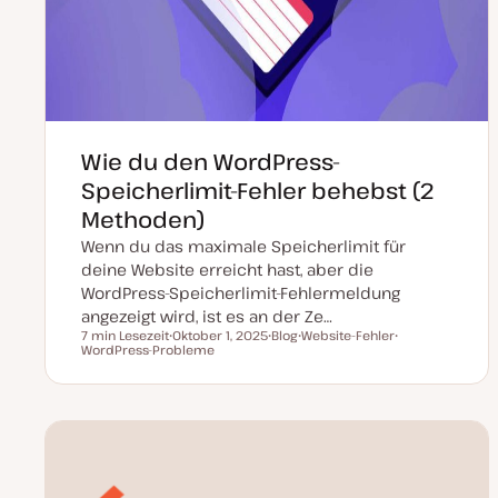
Wie du den WordPress-
Speicherlimit-Fehler behebst (2
Methoden)
Wenn du das maximale Speicherlimit für
deine Website erreicht hast, aber die
WordPress-Speicherlimit-Fehlermeldung
angezeigt wird, ist es an der Ze…
7 min Lesezeit
Oktober 1, 2025
Blog
Website-Fehler
Lesezeit
WordPress-Probleme
D
P
T
T
a
o
h
h
t
s
e
e
u
t
m
m
m
T
a
a
a
y
k
p
t
u
a
l