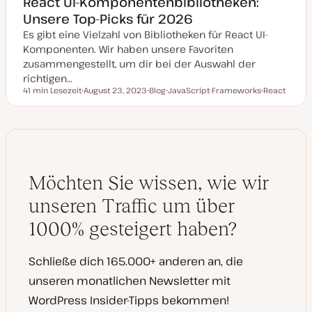
React UI-Komponentenbibliotheken:
Unsere Top-Picks für 2026
Es gibt eine Vielzahl von Bibliotheken für React UI-
Komponenten. Wir haben unsere Favoriten
zusammengestellt, um dir bei der Auswahl der
richtigen…
41 min Lesezeit
August 23, 2023
Blog
JavaScript-Frameworks
React
Lesezeit
D
P
T
T
a
o
h
h
t
s
e
e
u
t
m
m
m
T
a
a
a
y
k
p
t
u
Möchten Sie wissen, wie wir
a
l
i
unseren Traffic um über
s
i
1000% gesteigert haben?
e
r
t
Schließe dich 165.000+ anderen an, die
unseren monatlichen Newsletter mit
WordPress Insider-Tipps bekommen!