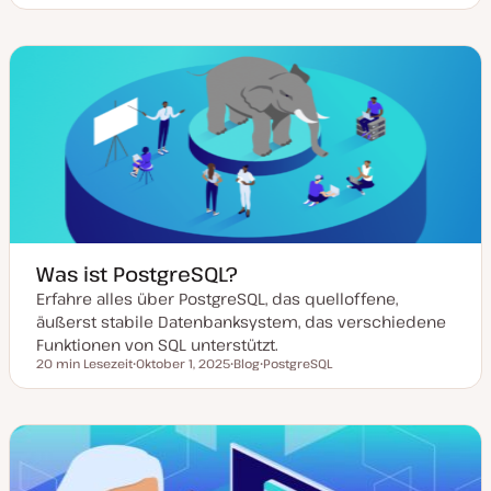
a
o
h
t
s
e
u
t
m
m
T
a
a
y
k
p
t
u
a
l
i
s
i
e
r
t
Was ist PostgreSQL?
Erfahre alles über PostgreSQL, das quelloffene,
äußerst stabile Datenbanksystem, das verschiedene
Funktionen von SQL unterstützt.
20 min Lesezeit
Oktober 1, 2025
Blog
PostgreSQL
Lesezeit
D
P
T
a
o
h
t
s
e
u
t
m
m
T
a
a
y
k
p
t