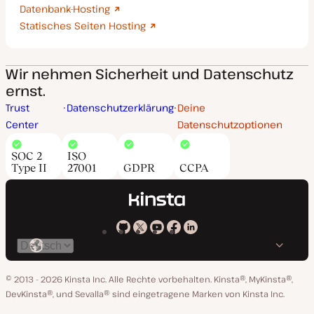
Datenbank-Hosting
Statisches Seiten Hosting
Wir nehmen Sicherheit und Datenschutz
ernst.
Trust
Datenschutzerklärung
Deine
Center
Datenschutzoptionen
SOC 2
ISO
Type II
27001
GDPR
CCPA
Kinsta
Kinsta
Kinsta
Kinsta
Kinsta
Spräche
bei
auf
auf
auf
auf
ändern
GitHub
X
YouTube
Facebook
LinkedIn
© 2013 - 2026 Kinsta Inc. Alle Rechte vorbehalten.
Kinsta®, MyKinsta®,
DevKinsta®, und Sevalla® sind eingetragene Marken von Kinsta Inc.