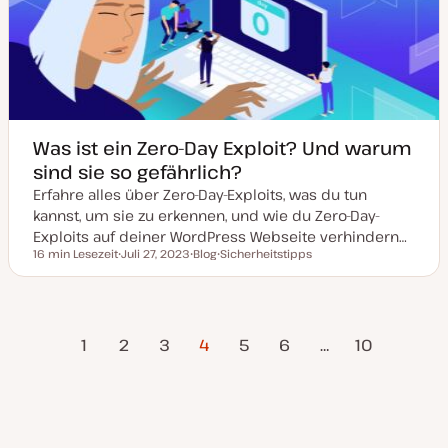
u
a
l
i
s
i
e
r
t
Was ist ein Zero-Day Exploit? Und warum
sind sie so gefährlich?
Erfahre alles über Zero-Day-Exploits, was du tun
kannst, um sie zu erkennen, und wie du Zero-Day-
Exploits auf deiner WordPress Webseite verhindern…
16 min Lesezeit
Juli 27, 2023
Blog
Sicherheitstipps
Lesezeit
D
P
T
a
o
h
t
s
e
u
t
m
m
T
a
erige
Nächste
Seitennummerierung
a
y
1
2
3
4
5
6
…
10
k
p
Seite
Seite
t
u
der
a
l
i
Beiträge
s
i