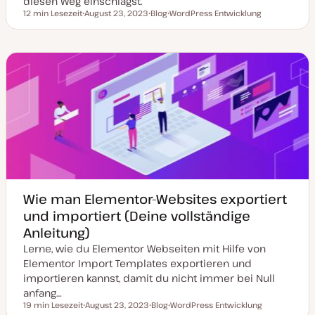
diesen Weg einschlägst.
12 min Lesezeit
August 23, 2023
Blog
WordPress Entwicklung
Lesezeit
D
P
T
a
o
h
t
s
e
u
t
m
m
T
a
a
y
k
p
t
u
a
l
i
s
i
e
r
t
Wie man Elementor-Websites exportiert
und importiert (Deine vollständige
Anleitung)
Lerne, wie du Elementor Webseiten mit Hilfe von
Elementor Import Templates exportieren und
importieren kannst, damit du nicht immer bei Null
anfang…
19 min Lesezeit
August 23, 2023
Blog
WordPress Entwicklung
Lesezeit
D
P
T