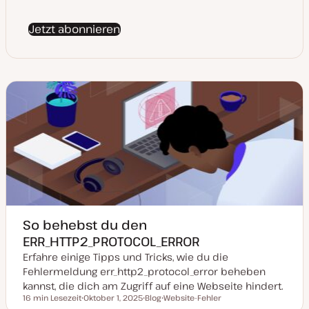
Jetzt abonnieren
So behebst du den
ERR_HTTP2_PROTOCOL_ERROR
Erfahre einige Tipps und Tricks, wie du die
Fehlermeldung err_http2_protocol_error beheben
kannst, die dich am Zugriff auf eine Webseite hindert.
16 min Lesezeit
Oktober 1, 2025
Blog
Website-Fehler
Lesezeit
D
P
T