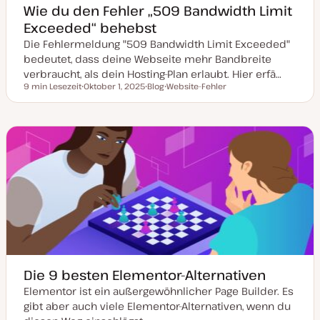
Wie du den Fehler „509 Bandwidth Limit
Exceeded“ behebst
Die Fehlermeldung "509 Bandwidth Limit Exceeded"
bedeutet, dass deine Webseite mehr Bandbreite
verbraucht, als dein Hosting-Plan erlaubt. Hier erfä…
9 min Lesezeit
Oktober 1, 2025
Blog
Website-Fehler
Lesezeit
D
P
T
a
o
h
t
s
e
u
t
m
m
T
a
a
y
k
p
t
u
a
l
i
s
i
e
r
t
Die 9 besten Elementor-Alternativen
Elementor ist ein außergewöhnlicher Page Builder. Es
gibt aber auch viele Elementor-Alternativen, wenn du