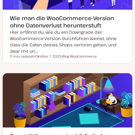
Wie man die WooCommerce-Version
ohne Datenverlust herunterstuft
Hier erfährst du, wie du ein Downgrade der
WooCommerce-Version durchführen kannst, ohne
dass die Daten deines Shops verloren gehen, und
zwar mit un…
11 min Lesezeit
Oktober 1, 2025
Blog
WooCommerce
Lesezeit
D
P
T
a
o
h
t
s
e
u
t
m
m
T
a
a
y
k
p
t
u
a
l
i
s
i
e
r
t