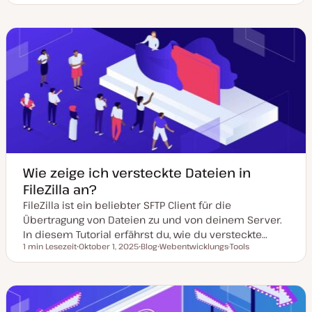
a
o
h
t
s
e
u
t
m
m
T
a
a
y
k
p
t
u
a
l
i
s
i
e
r
t
Wie zeige ich versteckte Dateien in
FileZilla an?
FileZilla ist ein beliebter SFTP Client für die
Übertragung von Dateien zu und von deinem Server.
In diesem Tutorial erfährst du, wie du versteckte…
1 min Lesezeit
Oktober 1, 2025
Blog
Webentwicklungs-Tools
Lesezeit
D
P
T
a
o
h
t
s
e
u
t
m
m
T
a
a
y
k
p