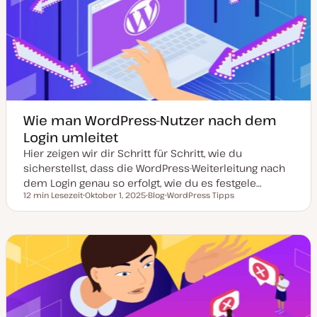
t
u
a
l
i
s
i
e
r
t
Wie man WordPress-Nutzer nach dem
Login umleitet
Hier zeigen wir dir Schritt für Schritt, wie du
sicherstellst, dass die WordPress-Weiterleitung nach
dem Login genau so erfolgt, wie du es festgele…
12 min Lesezeit
Oktober 1, 2025
Blog
WordPress Tipps
Lesezeit
D
P
T
a
o
h
t
s
e
u
t
m
m
T
a
a
y
k
p
t
u
a
l
i
s