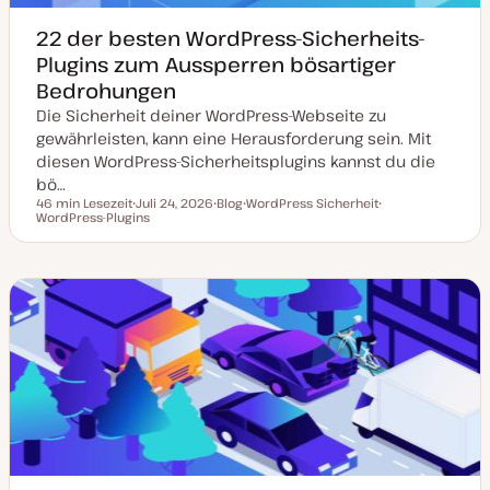
22 der besten WordPress-Sicherheits-
Plugins zum Aussperren bösartiger
Bedrohungen
Die Sicherheit deiner WordPress-Webseite zu
gewährleisten, kann eine Herausforderung sein. Mit
diesen WordPress-Sicherheitsplugins kannst du die
bö…
46 min Lesezeit
Juli 24, 2026
Blog
WordPress Sicherheit
Lesezeit
WordPress-Plugins
D
P
T
T
a
o
h
h
t
s
e
e
u
t
m
m
m
T
a
a
a
y
k
p
t
u
a
l
i
s
i
e
r
t