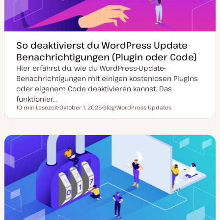
i
e
r
t
So deaktivierst du WordPress Update-
Benachrichtigungen (Plugin oder Code)
Hier erfährst du, wie du WordPress-Update-
Benachrichtigungen mit einigen kostenlosen Plugins
oder eigenem Code deaktivieren kannst. Das
funktionier…
10 min Lesezeit
Oktober 1, 2025
Blog
WordPress Updates
Lesezeit
D
P
T
a
o
h
t
s
e
u
t
m
m
T
a
a
y
k
p
t
u
a
l
i
s
i
e
r
t