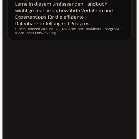
Lerne in diesem umfassenden Handbuch
wichtige Techniken, bewährte Verfahren und
Expertentipps für die effiziente
Datenbankerstellung mit Postgres.
9 min Lesezeit
Januar 11, 2024
Adminer
DevKinsta
PostgreSQL
Lesezeit
WordPress Entwicklung
D
T
T
T
T
a
h
h
h
h
t
e
e
e
e
u
m
m
m
m
m
a
a
a
a
a
k
t
u
a
l
i
s
i
e
r
t