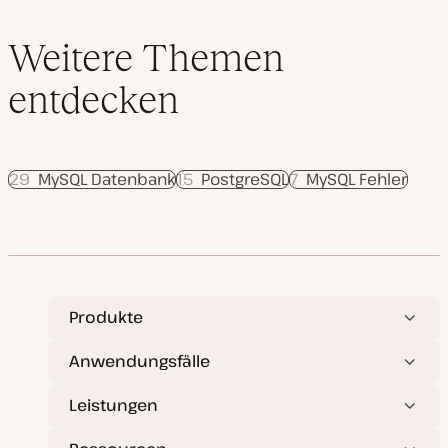
e
r
t
Weitere Themen
entdecken
29
MySQL Datenbank
15
PostgreSQL
7
MySQL Fehler
Produkte
Anwendungsfälle
Leistungen