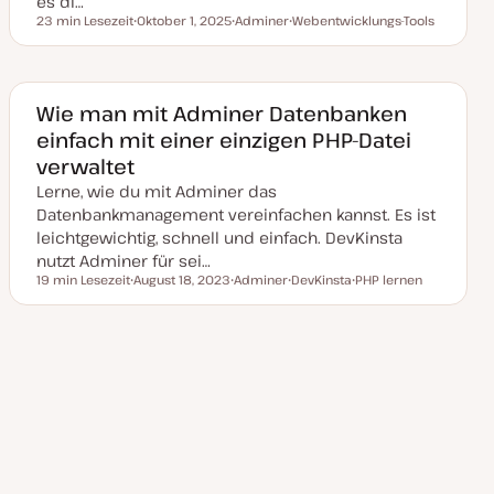
es di…
e
r
23 min Lesezeit
Oktober 1, 2025
Adminer
Webentwicklungs-Tools
Lesezeit
t
D
T
T
a
h
h
t
e
e
u
m
m
m
a
a
a
Wie man mit Adminer Datenbanken
k
einfach mit einer einzigen PHP-Datei
t
u
verwaltet
a
l
Lerne, wie du mit Adminer das
i
s
Datenbankmanagement vereinfachen kannst. Es ist
i
leichtgewichtig, schnell und einfach. DevKinsta
e
r
nutzt Adminer für sei…
t
19 min Lesezeit
August 18, 2023
Adminer
DevKinsta
PHP lernen
Lesezeit
D
T
T
T
a
h
h
h
t
e
e
e
u
m
m
m
m
a
a
a
a
k
t
u
a
l
i
s
i