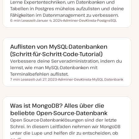
Lerne Expertentechniken, um Datenbanken und
Tabellen in Postgres mühelos aufzulisten und deine
Fähigkeiten im Datenmanagement zu verbessern.
6 min Lesezeit
Januar 4, 2024
Adminer
DevKinsta
PostgreSQL
Lesezeit
D
T
T
T
a
h
h
h
t
e
e
e
u
m
m
m
m
a
a
a
a
Auflisten von MySQL-Datenbanken
k
(Schritt-für-Schritt-Code-Tutorial)
t
u
Verbessere deine Serveradministration, indem du
a
l
lernst, wie man MySQL-Datenbanken mit
i
s
Terminalbefehlen auflistet.
i
7 min Lesezeit
Juli 27, 2023
Adminer
DevKinsta
MySQL Datenbank
e
Lesezeit
D
T
T
T
r
a
h
h
h
t
t
e
e
e
u
m
m
m
m
a
a
a
a
Was ist MongoDB? Alles über die
k
beliebte Open-Source-Datenbank
t
u
Open Source-Datenbanklösungen sind der letzte
a
l
Schrei. In diesem Leitfaden nehmen wir MongoDB
i
s
unter die Lupe und helfen dir zu entscheiden, ob
i