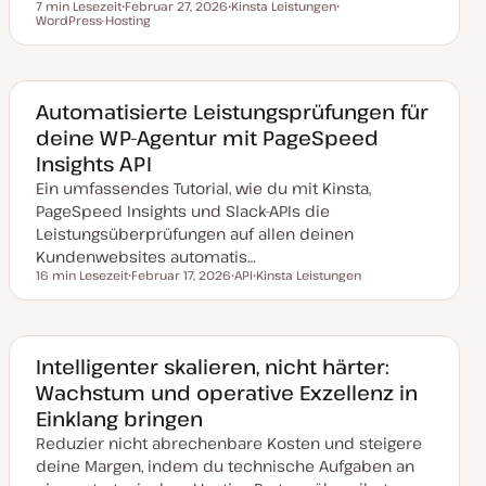
7 min Lesezeit
Februar 27, 2026
Kinsta Leistungen
t
Lesezeit
WordPress-Hosting
D
T
T
a
h
h
t
e
e
u
m
m
m
a
a
a
k
Automatisierte Leistungsprüfungen für
t
deine WP-Agentur mit PageSpeed
u
a
Insights API
l
i
Ein umfassendes Tutorial, wie du mit Kinsta,
s
i
PageSpeed Insights und Slack-APIs die
e
Leistungsüberprüfungen auf allen deinen
r
t
Kundenwebsites automatis…
16 min Lesezeit
Februar 17, 2026
API
Kinsta Leistungen
Lesezeit
D
T
T
a
h
h
t
e
e
u
m
m
m
a
a
a
Intelligenter skalieren, nicht härter:
k
Wachstum und operative Exzellenz in
t
u
Einklang bringen
a
l
Reduzier nicht abrechenbare Kosten und steigere
i
s
deine Margen, indem du technische Aufgaben an
i