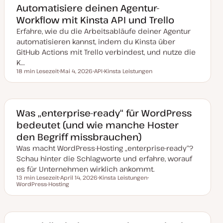
Automatisiere deinen Agentur-
Workflow mit Kinsta API und Trello
Erfahre, wie du die Arbeitsabläufe deiner Agentur
automatisieren kannst, indem du Kinsta über
GitHub Actions mit Trello verbindest, und nutze die
K…
18 min Lesezeit
Mai 4, 2026
API
Kinsta Leistungen
Lesezeit
D
T
T
a
h
h
t
e
e
u
m
m
m
a
a
a
Was „enterprise-ready“ für WordPress
k
bedeutet (und wie manche Hoster
t
u
den Begriff missbrauchen)
a
l
Was macht WordPress-Hosting „enterprise-ready“?
i
s
Schau hinter die Schlagworte und erfahre, worauf
i
es für Unternehmen wirklich ankommt.
e
r
13 min Lesezeit
April 14, 2026
Kinsta Leistungen
t
Lesezeit
WordPress-Hosting
D
T
T
a
h
h
t
e
e
u
m
m
m
a
a
a
k