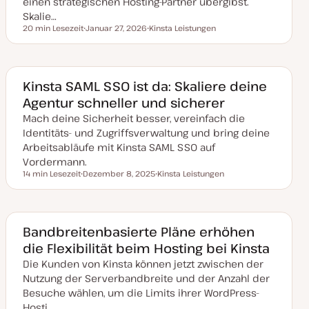
einen strategischen Hosting-Partner übergibst.
e
r
Skalie…
t
20 min Lesezeit
Januar 27, 2026
Kinsta Leistungen
Lesezeit
D
T
a
h
t
e
u
m
m
a
a
Kinsta SAML SSO ist da: Skaliere deine
k
Agentur schneller und sicherer
t
u
Mach deine Sicherheit besser, vereinfach die
a
l
Identitäts- und Zugriffsverwaltung und bring deine
i
s
Arbeitsabläufe mit Kinsta SAML SSO auf
i
Vordermann.
e
r
14 min Lesezeit
Dezember 8, 2025
Kinsta Leistungen
Lesezeit
t
D
T
a
h
t
e
u
m
m
a
a
Bandbreitenbasierte Pläne erhöhen
k
die Flexibilität beim Hosting bei Kinsta
t
u
Die Kunden von Kinsta können jetzt zwischen der
a
l
Nutzung der Serverbandbreite und der Anzahl der
i
s
Besuche wählen, um die Limits ihrer WordPress-
i
Hosti…
e