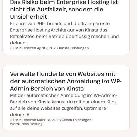
Das Risiko beim Enterprise Hosting ist
t
nicht die Ausfallzeit, sondern die
u
a
Unsicherheit
l
i
Erfahre, wie PHP-Threads und die transparente
s
i
Enterprise-Hosting-Architektur von Kinsta das
e
Rätselraten beim Betrieb überflüssig machen und
r
t
deinen…
13 min Lesezeit
April 7, 2026
Kinsta Leistungen
Lesezeit
D
T
a
h
t
e
u
m
m
a
a
Verwalte Hunderte von Websites mit
k
der automatischen Anmeldung im WP-
t
u
Admin-Bereich von Kinsta
a
l
Mit der automatischen Anmeldung im WP-Admin-
i
s
Bereich von Kinsta kannst du mit nur einem Klick
i
auf alle deine Websites zugreifen. Optimiere
e
r
deinen Ar…
t
10 min Lesezeit
März 31, 2026
Kinsta Leistungen
Lesezeit
WordPress-Hosting
D
T
T
a
h
h
t
e
e
u
m
m