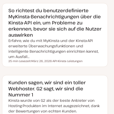
m
a
a
a
k
So richtest du benutzerdefinierte
t
MyKinsta-Benachrichtigungen über die
u
a
Kinsta-API ein, um Probleme zu
l
i
erkennen, bevor sie sich auf die Nutzer
s
i
auswirken
e
r
Erfahre, wie du mit MyKinsta und der Kinsta-API
t
erweiterte Überwachungsfunktionen und
intelligente Benachrichtigungen einrichten kannst,
um Ausfall…
25 min Lesezeit
März 26, 2026
API
Kinsta Leistungen
Lesezeit
D
T
T
a
h
h
t
e
e
u
m
m
m
a
a
a
Kunden sagen, wir sind ein toller
k
Webhoster. G2 sagt, wir sind die
t
u
Nummer 1
a
l
Kinsta wurde von G2 als der beste Anbieter von
i
s
Hosting-Produkten im Internet ausgezeichnet, dank
i
der Bewertungen von echten Kunden.
e
r