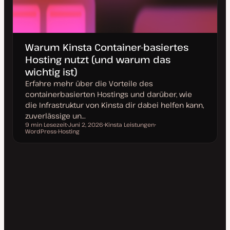
Warum Kinsta Container-basiertes
Hosting nutzt (und warum das
wichtig ist)
Erfahre mehr über die Vorteile des
containerbasierten Hostings und darüber, wie
die Infrastruktur von Kinsta dir dabei helfen kann,
zuverlässige un…
9 min Lesezeit
Juni 2, 2026
Kinsta Leistungen
Lesezeit
WordPress-Hosting
D
T
T
a
h
h
t
e
e
u
m
m
m
a
a
a
k
t
u
a
l
i
s
i
e