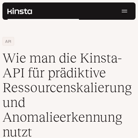
Navig
Kinsta®
Suchen
Plattform
Lösungen
Anmelden
Kostenlos testen
Home
Ressourcen Center
Wie man die Kinsta-API für prädiktive Ressourcenskalierung un
API
Preise
Ressourcen
Wie man die Kinsta-
Kontakt
API für prädiktive
Ressourcenskalierung
und
Anomalieerkennung
nutzt