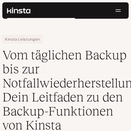
Navig
Kinsta®
Suchen
Plattform
Lösungen
Anmelden
Kostenlos testen
Home
Ressourcen Center
Vom täglichen Backup bis zur Notfallwiederherstellung: Dein Le
Kinsta Leistungen
Preise
Ressourcen
Vom täglichen Backup
Kontakt
bis zur
Notfallwiederherstellun
Dein Leitfaden zu den
Backup-Funktionen
von Kinsta