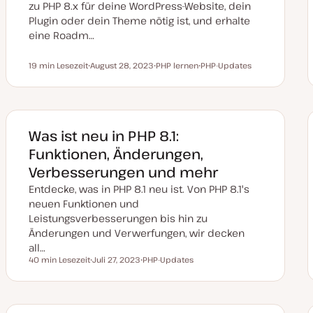
r
zu PHP 8.x für deine WordPress-Website, dein
t
Plugin oder dein Theme nötig ist, und erhalte
eine Roadm…
19 min Lesezeit
August 28, 2023
PHP lernen
PHP-Updates
Lesezeit
D
T
T
a
h
h
t
e
e
u
m
m
m
a
a
a
k
Was ist neu in PHP 8.1:
t
u
Funktionen, Änderungen,
a
l
Verbesserungen und mehr
i
s
Entdecke, was in PHP 8.1 neu ist. Von PHP 8.1's
i
e
neuen Funktionen und
r
Leistungsverbesserungen bis hin zu
t
Änderungen und Verwerfungen, wir decken
all…
40 min Lesezeit
Juli 27, 2023
PHP-Updates
Lesezeit
D
T
a
h
t
e
u
m
m
a