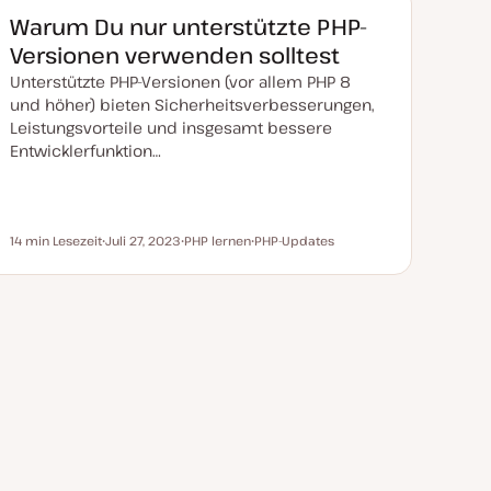
a
k
Warum Du nur unterstützte PHP-
t
u
Versionen verwenden solltest
a
l
Unterstützte PHP-Versionen (vor allem PHP 8
i
s
und höher) bieten Sicherheitsverbesserungen,
i
Leistungsvorteile und insgesamt bessere
e
r
Entwicklerfunktion…
t
14 min Lesezeit
Juli 27, 2023
PHP lernen
PHP-Updates
Lesezeit
D
T
T
a
h
h
t
e
e
u
m
m
m
a
a
a
k
t
u
a
l
i
s
i
e
r
t