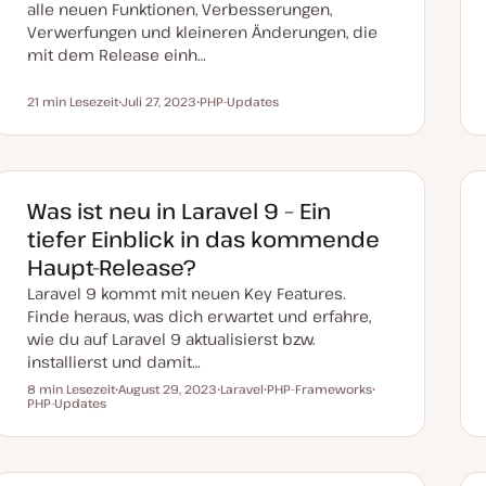
alle neuen Funktionen, Verbesserungen,
t
Verwerfungen und kleineren Änderungen, die
mit dem Release einh…
21 min Lesezeit
Juli 27, 2023
PHP-Updates
Lesezeit
D
T
a
h
t
e
u
m
m
a
a
k
Was ist neu in Laravel 9 – Ein
t
u
tiefer Einblick in das kommende
a
l
Haupt-Release?
i
s
Laravel 9 kommt mit neuen Key Features.
i
e
Finde heraus, was dich erwartet und erfahre,
r
wie du auf Laravel 9 aktualisierst bzw.
t
installierst und damit…
8 min Lesezeit
August 29, 2023
Laravel
PHP-Frameworks
Lesezeit
PHP-Updates
D
T
T
T
a
h
h
h
t
e
e
e
u
m
m
m
m
a
a
a
a