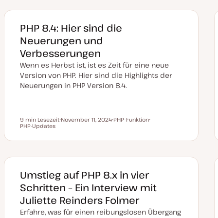
PHP 8.4: Hier sind die
Neuerungen und
Verbesserungen
Wenn es Herbst ist, ist es Zeit für eine neue
Version von PHP. Hier sind die Highlights der
Neuerungen in PHP Version 8.4.
9 min Lesezeit
November 11, 2024
PHP-Funktion
Lesezeit
PHP-Updates
D
T
T
a
h
h
t
e
e
u
m
m
m
a
a
a
k
t
Umstieg auf PHP 8.x in vier
u
a
Schritten – Ein Interview mit
l
i
Juliette Reinders Folmer
s
i
Erfahre, was für einen reibungslosen Übergang
e