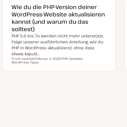
a
k
Wie du die PHP-Version deiner
t
u
WordPress-Website aktualisieren
a
l
kannst (und warum du das
i
s
solltest)
i
e
PHP 5.6 bis 7.4 werden nicht mehr unterstützt.
r
t
Folge unserer ausführlichen Anleitung, wie du
PHP in WordPress aktualisierst, ohne dass
etwas kaputt…
11 min Lesezeit
Februar 4, 2026
PHP-Updates
Lesezeit
WordPress Tipps
D
T
T
a
h
h
t
e
e
u
m
m
m
a
a
a
k
Seitennummerierung
t
u
a
der
l
i
s
i
Beiträge
e
r
t