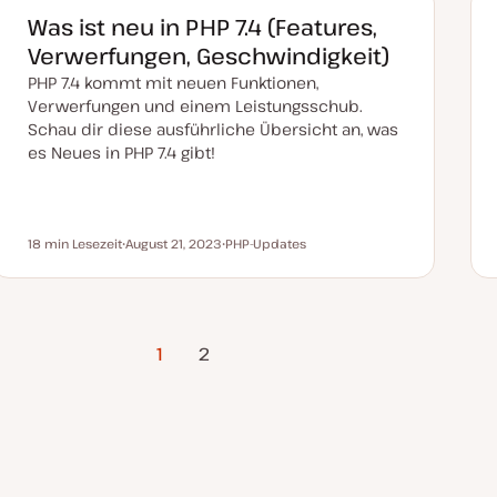
k
t
Was ist neu in PHP 7.4 (Features,
u
a
Verwerfungen, Geschwindigkeit)
l
i
PHP 7.4 kommt mit neuen Funktionen,
s
i
Verwerfungen und einem Leistungsschub.
e
Schau dir diese ausführliche Übersicht an, was
r
t
es Neues in PHP 7.4 gibt!
18 min Lesezeit
August 21, 2023
PHP-Updates
Lesezeit
D
T
a
h
t
e
u
m
m
a
a
Nächste
k
1
2
t
Seite
u
a
l
i
s
i
e
r
t