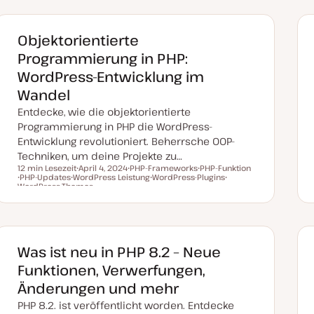
Objektorientierte
Programmierung in PHP:
WordPress-Entwicklung im
Wandel
Entdecke, wie die objektorientierte
Programmierung in PHP die WordPress-
Entwicklung revolutioniert. Beherrsche OOP-
Techniken, um deine Projekte zu…
12 min Lesezeit
April 4, 2024
PHP-Frameworks
PHP-Funktion
PHP-Updates
WordPress Leistung
D
T
WordPress-Plugins
T
Lesezeit
T
WordPress-Themes
T
a
h
T
h
T
h
h
t
e
h
e
h
e
e
u
m
e
m
e
m
m
m
a
m
a
m
a
a
a
a
a
k
t
Was ist neu in PHP 8.2 – Neue
u
a
Funktionen, Verwerfungen,
l
i
Änderungen und mehr
s
i
PHP 8.2. ist veröffentlicht worden. Entdecke
e
r