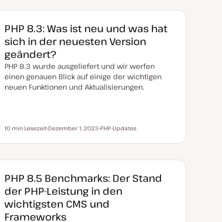
PHP 8.3: Was ist neu und was hat
sich in der neuesten Version
geändert?
PHP 8.3 wurde ausgeliefert und wir werfen
einen genauen Blick auf einige der wichtigen
neuen Funktionen und Aktualisierungen.
10 min Lesezeit
Dezember 1, 2023
PHP-Updates
Lesezeit
D
T
a
h
t
e
u
m
m
a
a
k
PHP 8.5 Benchmarks: Der Stand
t
u
der PHP-Leistung in den
a
l
wichtigsten CMS und
i
s
Frameworks
i