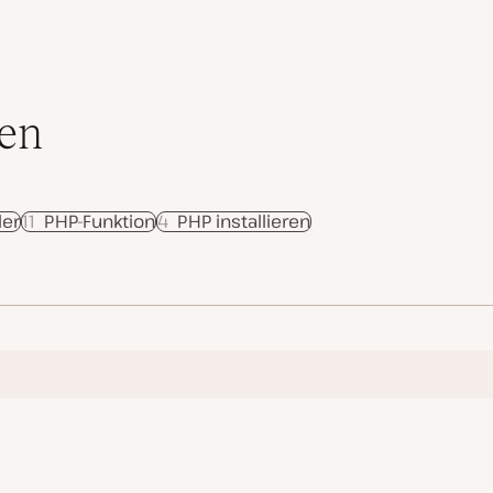
en
ler
11
PHP-Funktion
4
PHP installieren