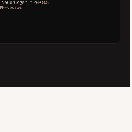
r Neuerungen in PHP 8.5.
PHP-Updates
T
h
e
m
a