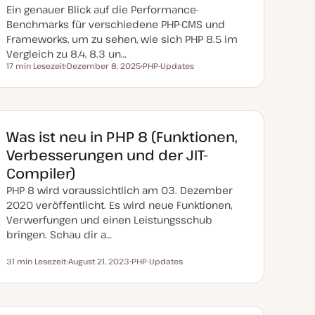
e
Ein genauer Blick auf die Performance-
r
t
Benchmarks für verschiedene PHP-CMS und
Frameworks, um zu sehen, wie sich PHP 8.5 im
Vergleich zu 8.4, 8.3 un…
17 min Lesezeit
Dezember 8, 2025
PHP-Updates
Lesezeit
D
T
a
h
t
e
u
m
m
a
a
k
Was ist neu in PHP 8 (Funktionen,
t
u
Verbesserungen und der JIT-
a
l
Compiler)
i
s
PHP 8 wird voraussichtlich am 03. Dezember
i
e
2020 veröffentlicht. Es wird neue Funktionen,
r
Verwerfungen und einen Leistungsschub
t
bringen. Schau dir a…
31 min Lesezeit
August 21, 2023
PHP-Updates
Lesezeit
D
T
a
h
t
e
u
m
m
a