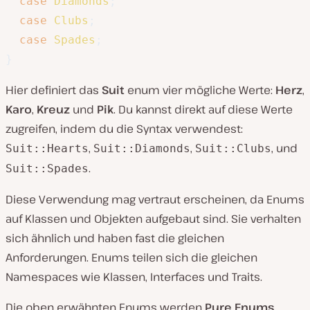
case
Diamonds
;
case
Clubs
;
case
Spades
;
}
Hier definiert das
Suit
enum vier mögliche Werte:
Herz
,
Karo
,
Kreuz
und
Pik
. Du kannst direkt auf diese Werte
zugreifen, indem du die Syntax verwendest:
,
,
, und
Suit::Hearts
Suit::Diamonds
Suit::Clubs
.
Suit::Spades
Diese Verwendung mag vertraut erscheinen, da Enums
auf Klassen und Objekten aufgebaut sind. Sie verhalten
sich ähnlich und haben fast die gleichen
Anforderungen. Enums teilen sich die gleichen
Namespaces wie Klassen, Interfaces und Traits.
Die oben erwähnten Enums werden
Pure
Enums