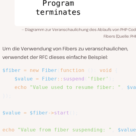
Diagramm zur Veranschaulichung des Ablaufs von PHP-Cod
Fibers (Quelle: PHP
Um die Verwendung von Fibers zu veranschaulichen,
verwendet der RFC dieses einfache Beispiel:
$fiber
=
new
Fiber
(
function
(
)
:
void
{
$value
=
Fiber
::
suspend
(
'fiber'
)
;
echo
"Value used to resume fiber: "
,
$va
}
)
;
$value
=
$fiber
->
start
(
)
;
echo
"Value from fiber suspending: "
,
$value