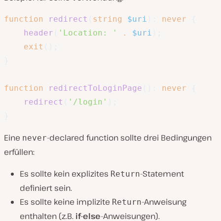
function
redirect
(
string
$uri
)
:
never
{
header
(
'Location: '
.
$uri
)
;
exit
(
)
;
}
function
redirectToLoginPage
(
)
:
never
{
redirect
(
'/login'
)
;
}
Eine
-declared function sollte drei Bedingungen
never
erfüllen:
Es sollte kein explizites
-Statement
Return
definiert sein.
Es sollte keine implizite
-Anweisung
Return
enthalten (z.B.
if-else
-Anweisungen).