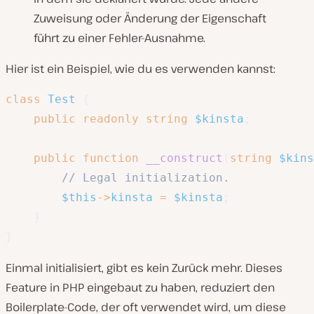
Zuweisung oder Änderung der Eigenschaft
führt zu einer Fehler-Ausnahme.
Hier ist ein Beispiel, wie du es verwenden kannst:
class
Test
{
public
readonly
string
$kinsta
;
public
function
__construct
(
string
$kins
// Legal initialization.
$this
->
kinsta
=
$kinsta
;
}
}
Einmal initialisiert, gibt es kein Zurück mehr. Dieses
Feature in PHP eingebaut zu haben, reduziert den
Boilerplate-Code, der oft verwendet wird, um diese