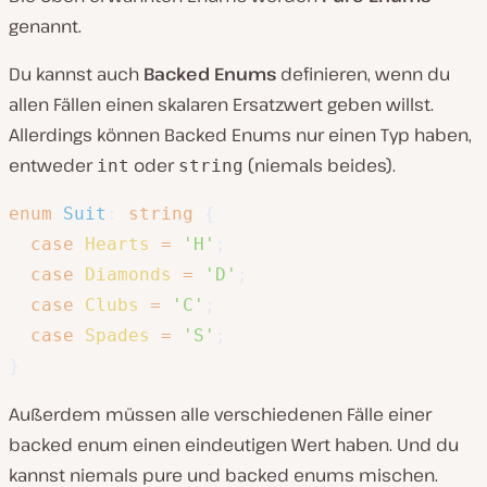
genannt.
Du kannst auch
Backed
Enums
definieren, wenn du
allen Fällen einen skalaren Ersatzwert geben willst.
Allerdings können Backed Enums nur einen Typ haben,
entweder
oder
(niemals beides).
int
string
enum
Suit
:
string
{
case
Hearts
=
'H'
;
case
Diamonds
=
'D'
;
case
Clubs
=
'C'
;
case
Spades
=
'S'
;
}
Außerdem müssen alle verschiedenen Fälle einer
backed enum einen eindeutigen Wert haben. Und du
kannst niemals pure und backed enums mischen.