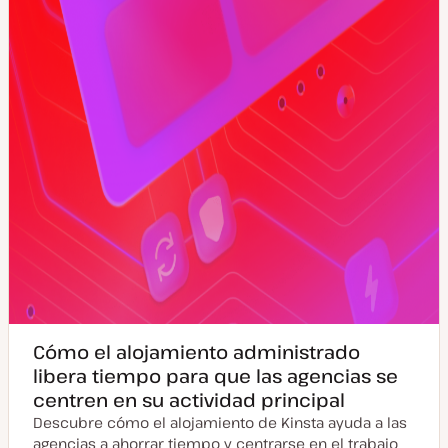
l
i
z
a
d
a
Cómo el alojamiento administrado
libera tiempo para que las agencias se
centren en su actividad principal
Descubre cómo el alojamiento de Kinsta ayuda a las
agencias a ahorrar tiempo y centrarse en el trabajo