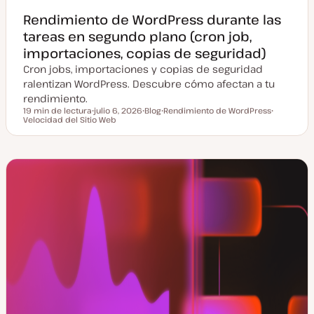
Rendimiento de WordPress durante las
tareas en segundo plano (cron job,
importaciones, copias de seguridad)
Cron jobs, importaciones y copias de seguridad
ralentizan WordPress. Descubre cómo afectan a tu
rendimiento.
19 min de lectura
julio 6, 2026
Blog
Rendimiento de WordPress
Tiempo de lectura
Velocidad del Sitio Web
F
T
T
T
e
i
e
e
c
p
m
m
h
o
a
a
a
d
a
e
c
p
t
o
u
s
a
t
l
i
z
a
d
a