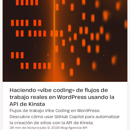
Haciendo «vibe coding» de flujos de
trabajo reales en WordPress usando la
API de Kinsta
Flujos de trabajo Vibe Coding en WordPress:
Descubre cómo usar GitHub Copilot para automatizar
la creación de sitios con la API de Kinsta.
28 min de lectura
julio 9, 2026
Blog
Agencia
API
Tiempo de lectura