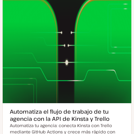
u
s
a
t
l
i
z
a
d
a
Automatiza el flujo de trabajo de tu
agencia con la API de Kinsta y Trello
Automatiza tu agencia: conecta Kinsta con Trello
mediante GitHub Actions y crece más rápido con