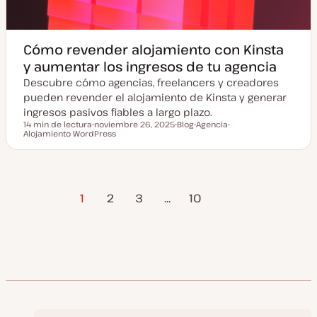
Cómo revender alojamiento con Kinsta
y aumentar los ingresos de tu agencia
Descubre cómo agencias, freelancers y creadores
pueden revender el alojamiento de Kinsta y generar
ingresos pasivos fiables a largo plazo.
14 min de lectura
noviembre 26, 2025
Blog
Agencia
Tiempo de lectura
Alojamiento WordPress
F
T
T
T
e
i
e
e
c
p
m
m
h
o
a
a
a
d
a
e
Página
Paginación
c
p
1
2
3
…
10
t
o
siguiente
u
s
a
t
de
l
i
z
entradas
a
d
a