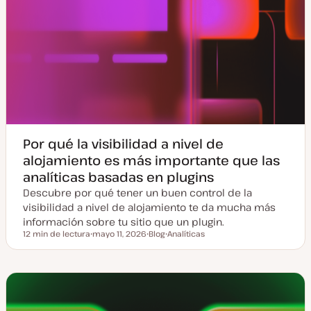
Por qué la visibilidad a nivel de
alojamiento es más importante que las
analíticas basadas en plugins
Descubre por qué tener un buen control de la
visibilidad a nivel de alojamiento te da mucha más
información sobre tu sitio que un plugin.
12 min de lectura
mayo 11, 2026
Blog
Analíticas
Tiempo de lectura
F
T
T
e
i
e
c
p
m
h
o
a
a
d
a
e
c
p
t
o