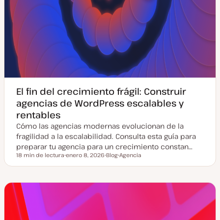
El fin del crecimiento frágil: Construir
agencias de WordPress escalables y
rentables
Cómo las agencias modernas evolucionan de la
fragilidad a la escalabilidad. Consulta esta guía para
preparar tu agencia para un crecimiento constan…
18 min de lectura
enero 8, 2026
Blog
Agencia
Tiempo de lectura
F
T
T
e
i
e
c
p
m
h
o
a
a
d
a
e
c
p
t
o
u
s
a
t