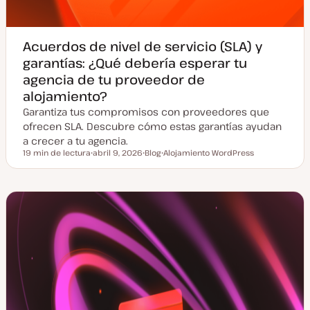
Acuerdos de nivel de servicio (SLA) y
garantías: ¿Qué debería esperar tu
agencia de tu proveedor de
alojamiento?
Garantiza tus compromisos con proveedores que
ofrecen SLA. Descubre cómo estas garantías ayudan
a crecer a tu agencia.
19 min de lectura
abril 9, 2026
Blog
Alojamiento WordPress
Tiempo de lectura
F
T
T
e
i
e
c
p
m
h
o
a
a
d
a
e
c
p
t
o
u
s
a
t
l
i
z
a
d
a