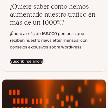
a
t
¿Quiere saber cómo hemos
l
i
z
aumentado nuestro tráfico en
a
d
más de un 1000%?
a
¡Únete a más de 165.000 personas que
reciben nuestro newsletter mensual con
consejos exclusivos sobre WordPress!
Suscribirse ahora