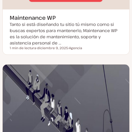
Maintenance WP
Tanto si está diseñando tu sitio tú mismo como si
buscas expertos para mantenerlo, Maintenance WP
es la solución de mantenimiento, soporte y
asistencia personal de ...
1 min de lectura
diciembre 9, 2025
Agencia
Tiempo de lectura
F
T
e
i
c
p
h
o
a
d
a
e
c
p
t
o
u
s
a
t
l
i
z
a
d
a