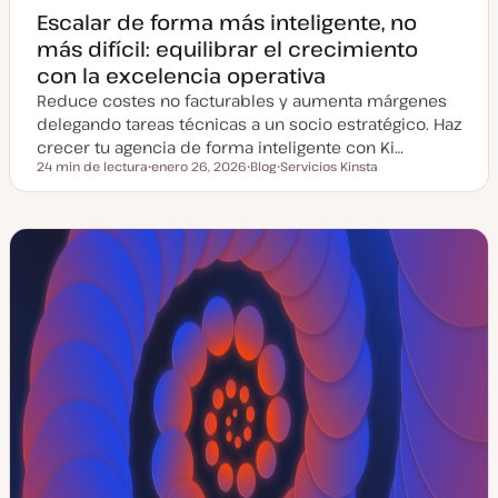
Escalar de forma más inteligente, no
más difícil: equilibrar el crecimiento
con la excelencia operativa
Reduce costes no facturables y aumenta márgenes
delegando tareas técnicas a un socio estratégico. Haz
crecer tu agencia de forma inteligente con Ki…
24 min de lectura
enero 26, 2026
Blog
Servicios Kinsta
Tiempo de lectura
F
T
T
e
i
e
c
p
m
h
o
a
a
d
a
e
c
p
t
o
u
s
a
t
l
i
z
a
d
a