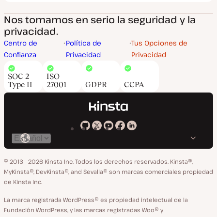
Nos tomamos en serio la seguridad y la
privacidad.
Centro de
Política de
Tus Opciones de
Confianza
Privacidad
Privacidad
SOC 2
ISO
Type II
27001
GDPR
CCPA
Kinsta
Kinsta
Kinsta
Kinsta
Kinsta
Cambiar
en
en
en
en
en
idioma
GitHub
X
YouTube
Facebook
LinkedIn
© 2013 - 2026 Kinsta Inc. Todos los derechos reservados.
Kinsta®,
MyKinsta®, DevKinsta®, and Sevalla® son marcas comerciales propiedad
de Kinsta Inc.
La marca registrada WordPress® es propiedad intelectual de la
Fundación WordPress, y las marcas registradas Woo® y