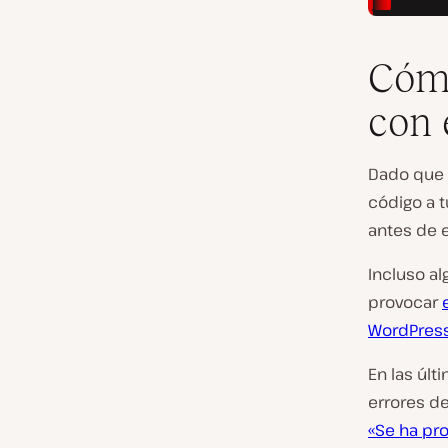
Cómo
con 
Dado que 
código a 
antes de e
Incluso a
provocar
WordPres
En las últ
errores d
«Se ha pro