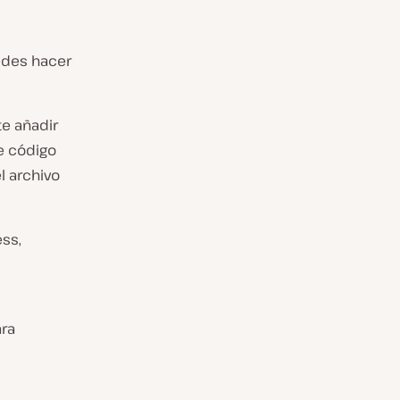
edes hacer
te añadir
e código
l archivo
ess,
ara