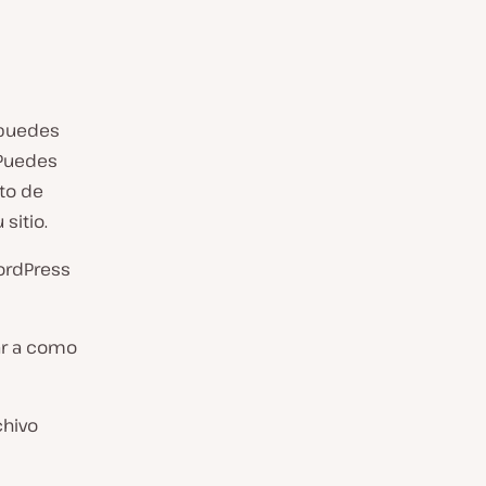
 puedes
 Puedes
to de
sitio.
WordPress
lar a como
chivo