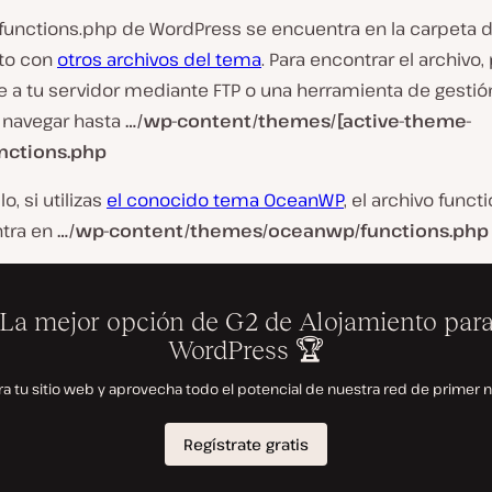
o functions.php de WordPress se encuentra en la carpeta 
nto con
otros archivos del tema
. Para encontrar el archivo
e a tu servidor mediante FTP o una herramienta de gestió
y navegar hasta
…/wp-content/themes/[active-theme-
nctions.php
o, si utilizas
el conocido tema OceanWP
, el archivo funct
tra en
…/wp-content/themes/oceanwp/functions.php