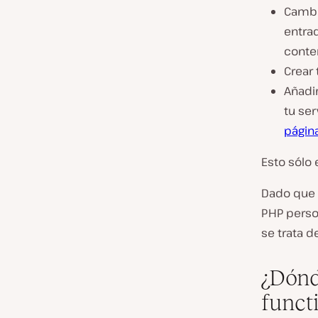
Cambi
entra
conten
Crear
Añadir
tu se
página
Esto sólo 
Dado que 
PHP person
se trata 
¿Dónd
funct