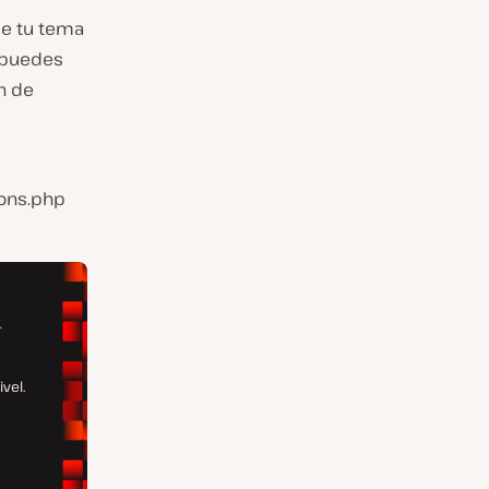
de tu tema
, puedes
n de
ions.php