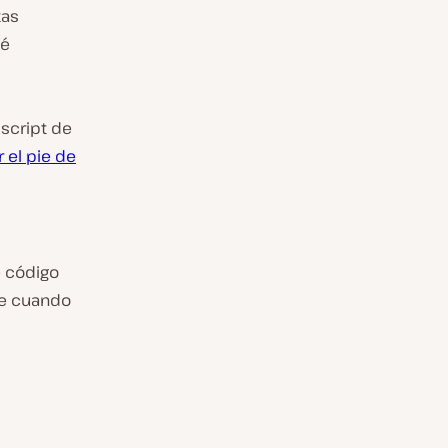
tas
ué
 script de
r el pie de
e código
ite cuando