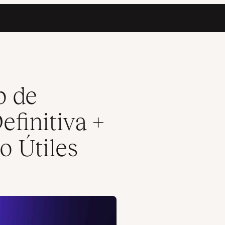
ntos de Código Útiles
p de
finitiva +
o Útiles