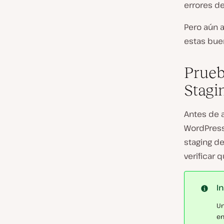
errores d
Pero aún 
estas buen
Prueb
Stagi
Antes de a
WordPress
staging de
verificar 
I
Un
en