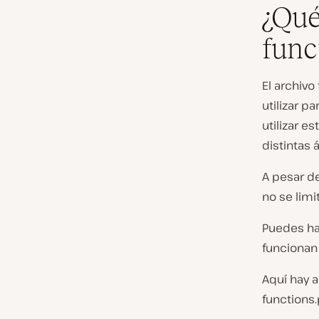
¿Qué
func
El archiv
utilizar p
utilizar e
distintas 
A pesar de
no se limi
Puedes hac
funcionan 
Aquí hay 
functions