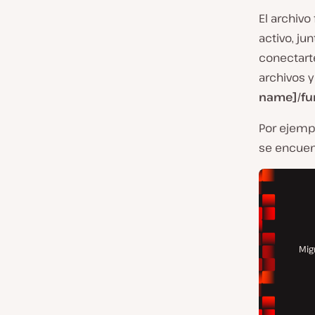
El archiv
activo, ju
conectart
archivos 
name]/fu
Por ejempl
se encuen