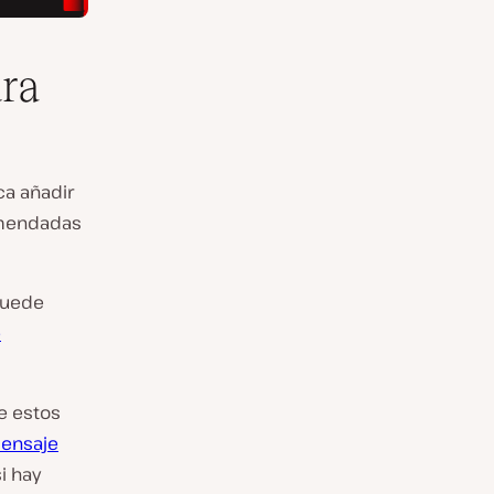
ra
ca añadir
comendadas
puede
e
e estos
ensaje
i hay