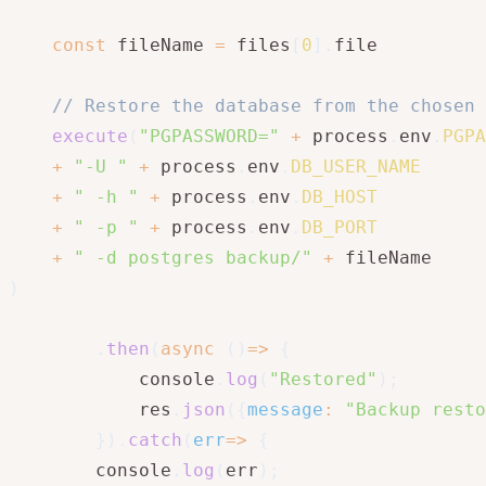
const
 fileName 
=
 files
[
0
]
.
file

// Restore the database from the chosen 
execute
(
"PGPASSWORD="
+
 process
.
env
.
PGPA
+
"-U "
+
 process
.
env
.
DB_USER_NAME
+
" -h "
+
 process
.
env
.
DB_HOST
+
" -p "
+
 process
.
env
.
DB_PORT
+
" -d postgres backup/"
+
)
.
then
(
async
(
)
=>
{
            console
.
log
(
"Restored"
)
;
            res
.
json
(
{
message
:
"Backup resto
}
)
.
catch
(
err
=>
{
        console
.
log
(
err
)
;