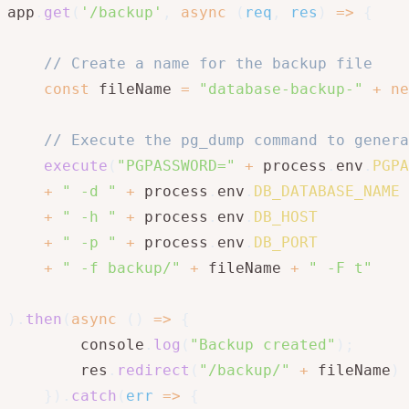
app
.
get
(
'/backup'
,
async
(
req
,
 res
)
=>
{
// Create a name for the backup file
const
 fileName 
=
"database-backup-"
+
ne
// Execute the pg_dump command to genera
execute
(
"PGPASSWORD="
+
 process
.
env
.
PGPA
+
" -d "
+
 process
.
env
.
DB_DATABASE_NAME
+
" -h "
+
 process
.
env
.
DB_HOST
+
" -p "
+
 process
.
env
.
DB_PORT
+
" -f backup/"
+
 fileName 
+
" -F t"
)
.
then
(
async
(
)
=>
{
        console
.
log
(
"Backup created"
)
;
        res
.
redirect
(
"/backup/"
+
 fileName
)
}
)
.
catch
(
err
=>
{