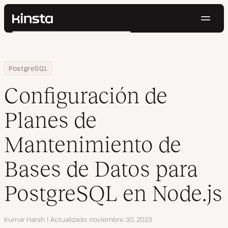
Naveg
Kinsta®
Buscar
Plataforma
Soluciones
Iniciar Sesión
Pruébalo gratis
Home
Centro de Recursos
Blog
Configuración de Planes de Mantenimiento de Bases de Datos pa
PostgreSQL
Precios
Recursos
Configuración de
Contacto
Planes de
Mantenimiento de
Bases de Datos para
PostgreSQL en Node.js
Autor
Kumar Harsh
Actualizado
noviembre 30, 2023