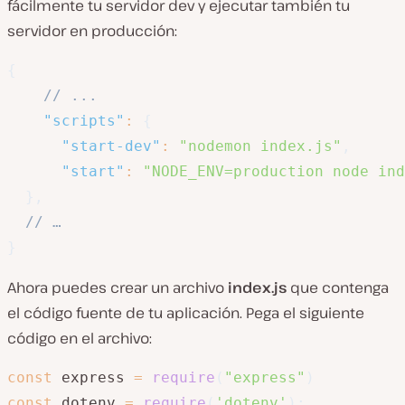
fácilmente tu servidor dev y ejecutar también tu
servidor en producción:
{
// ... 
"scripts"
:
{
"start-dev"
:
"nodemon index.js"
,
"start"
:
"NODE_ENV=production node ind
}
,
// …
}
Ahora puedes crear un archivo
index.js
que contenga
el código fuente de tu aplicación. Pega el siguiente
código en el archivo:
const
 express 
=
require
(
"express"
)
const
 dotenv 
=
require
(
'dotenv'
)
;