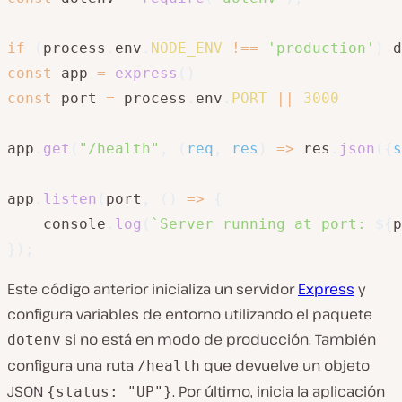
if
(
process
.
env
.
NODE_ENV
!==
'production'
)
 d
const
 app 
=
express
(
)
const
 port 
=
 process
.
env
.
PORT
||
3000
app
.
get
(
"/health"
,
(
req
,
 res
)
=>
 res
.
json
(
{
s
app
.
listen
(
port
,
(
)
=>
{
    console
.
log
(
`
Server running at port: 
${
p
}
)
;
Este código anterior inicializa un servidor
Express
y
configura variables de entorno utilizando el paquete
si no está en modo de producción. También
dotenv
configura una ruta
que devuelve un objeto
/health
JSON
. Por último, inicia la aplicación
{status: "UP"}