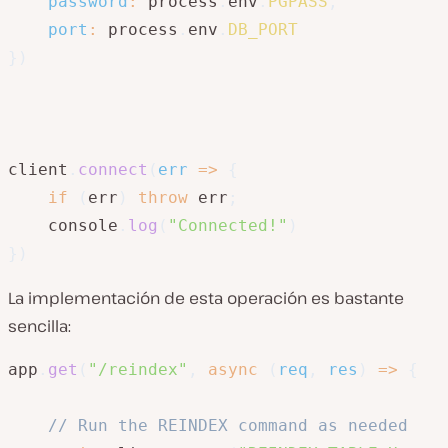
password
:
 process
.
env
.
PGPASS
,
port
:
 process
.
env
.
DB_PORT
}
)
client
.
connect
(
err
=>
{
if
(
err
)
throw
 err
;
    console
.
log
(
"Connected!"
)
}
)
La implementación de esta operación es bastante
sencilla:
app
.
get
(
"/reindex"
,
async
(
req
,
 res
)
=>
{
// Run the REINDEX command as needed