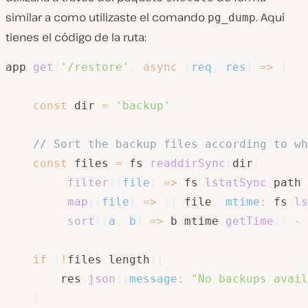
similar a como utilizaste el comando
. Aquí
pg_dump
tienes el código de la ruta:
app
.
get
(
'/restore'
,
async
(
req
,
 res
)
=>
{
const
 dir 
=
'backup'
// Sort the backup files according to wh
const
 files 
=
 fs
.
readdirSync
(
dir
)
.
filter
(
(
file
)
=>
 fs
.
lstatSync
(
path
.
.
map
(
(
file
)
=>
(
{
 file
,
mtime
:
 fs
.
ls
.
sort
(
(
a
,
 b
)
=>
 b
.
mtime
.
getTime
(
)
-
 
if
(
!
files
.
length
)
{
        res
.
json
(
{
message
:
"No backups avail
}