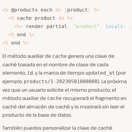
<
%
 @products
.
each 
do
|
product
|
%
>
<
%
 cache product 
do
%
>
<
%=
 render partial
:
"product"
,
locals
:
{
<
%
 end 
%
>
<
%
 end 
%
>
El método auxiliar de
genera una clave de
cache
caché basada en el nombre de clase de cada
elemento,
, y la marca de tiempo
(por
id
updated_at
ejemplo,
). La próxima
products/1-20230501000000
vez que un usuario solicite el mismo producto, el
método auxiliar de
recuperará el fragmento en
cache
caché del almacén de caché y lo mostrará sin leer el
producto de la base de datos.
También puedes personalizar la clave de caché