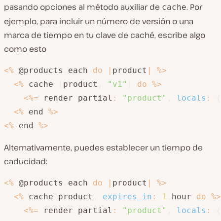
pasando opciones al método auxiliar de
. Por
cache
ejemplo, para incluir un número de versión o una
marca de tiempo en tu clave de caché, escribe algo
como esto
<
%
 @products
.
each 
do
|
product
|
%
>
<
%
 cache 
[
product
,
"v1"
]
do
%
>
<
%=
 render partial
:
"product"
,
locals
:
{
<
%
 end 
%
>
<
%
 end 
%
>
Alternativamente, puedes establecer un tiempo de
caducidad:
<
%
 @products
.
each 
do
|
product
|
%
>
<
%
 cache product
,
expires_in
:
1
.
hour 
do
%
>
<
%=
 render partial
:
"product"
,
locals
:
{