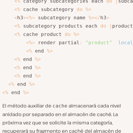
<
%
 category
.
subcategories
.
each 
do
|
subca
<
%
 cache subcategory 
do
%
>
<
h3
>
<
%=
 subcategory
.
name 
%
>
<
/
h3
>
<
%
 subcategory
.
products
.
each 
do
|
product
<
%
 cache product 
do
%
>
<
%=
 render partial
:
"product"
,
local
<
%
 end 
%
>
<
%
 end 
%
>
<
%
 end 
%
>
<
%
 end 
%
>
<
%
 end 
%
>
<
%
 end 
%
>
El método auxiliar de
almacenará cada nivel
cache
anidado por separado en el almacén de caché. La
próxima vez que se solicite la misma categoría,
recuperará su fragmento en caché del almacén de