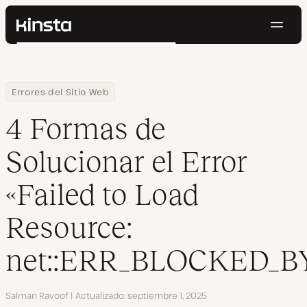
Naveg
Kinsta®
Buscar
Plataforma
Soluciones
Iniciar Sesión
Pruébalo gratis
Home
Centro de Recursos
Blog
4 Formas de Solucionar el Error «Failed to Load Resource: net::
Errores del Sitio Web
Precios
Recursos
4 Formas de
Contacto
Solucionar el Error
«Failed to Load
Resource:
net::ERR_BLOCKED_B
Autor
Salman Ravoof
Actualizado
septiembre 1, 2025