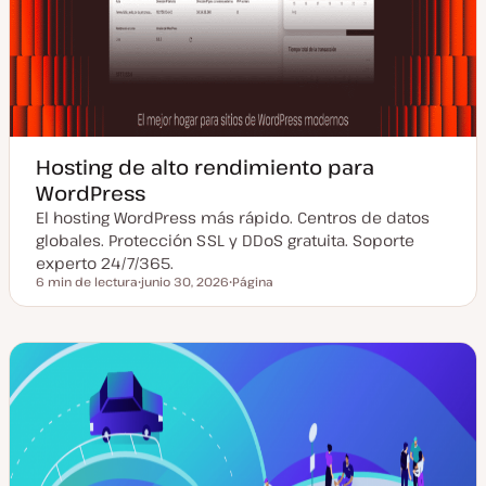
Hosting de alto rendimiento para
WordPress
El hosting WordPress más rápido. Centros de datos
globales. Protección SSL y DDoS gratuita. Soporte
experto 24/7/365.
6 min de lectura
junio 30, 2026
Página
Tiempo de lectura
F
T
e
i
c
p
h
o
a
d
a
e
c
p
t
o
u
s
a
t
l
i
z
a