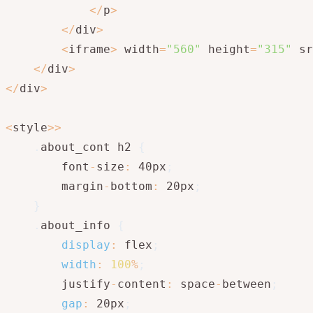
<
/
p
>
<
/
div
>
<
iframe
>
 width
=
"560"
 height
=
"315"
 sr
<
/
div
>
<
/
div
>
<
style
>>
.
about_cont h2 
{
        font
-
size
:
 40px
;
        margin
-
bottom
:
 20px
;
}
.
about_info 
{
display
:
 flex
;
width
:
100
%
;
        justify
-
content
:
 space
-
between
;
gap
:
 20px
;