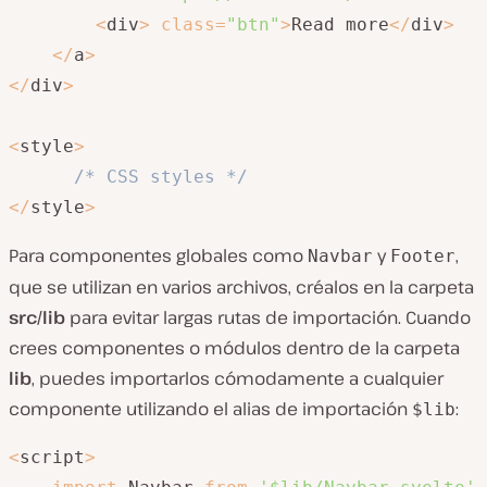
<
div
>
class
=
"btn"
>
Read more
<
/
div
>
<
/
a
>
<
/
div
>
<
style
>
/* CSS styles */
<
/
style
>
Para componentes globales como
y
,
Navbar
Footer
que se utilizan en varios archivos, créalos en la carpeta
src/lib
para evitar largas rutas de importación. Cuando
crees componentes o módulos dentro de la carpeta
lib
, puedes importarlos cómodamente a cualquier
componente utilizando el alias de importación
:
$lib
<
script
>