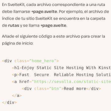
En SvelteKit, cada archivo correspondiente a una ruta
debe llamarse
+page.svelte
. Por ejemplo, el archivo de
índice de tu sitio SvelteKit se encuentra en la carpeta
de
rutas
y se llama
+page.svelte
.
Añade el siguiente código a este archivo para crear la
página de inicio:
<
div 
class
=
"home_hero"
>
<
h1
>
Enjoy Static Site Hosting With Kinst
<
p
>
Fast
,
 Secure
,
 Reliable Hosting Soluti
<
a href
=
"https://sevalla.com/static-site
<
div 
class
=
"btn"
>
Read more
<
/
div
>
<
/
a
>
<
/
div
>