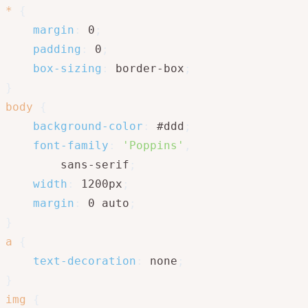
*
{
margin
:
 0
;
padding
:
 0
;
box-sizing
:
 border-box
;
}
body
{
background-color
:
 #ddd
;
font-family
:
'Poppins'
,
        sans-serif
;
width
:
 1200px
;
margin
:
 0 auto
;
}
a
{
text-decoration
:
 none
;
}
img
{