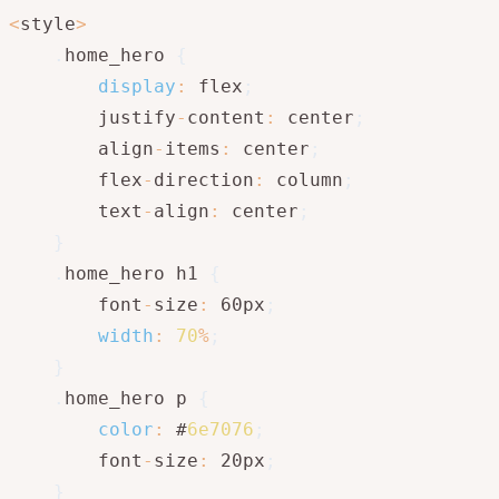
<
style
>
.
home_hero 
{
display
:
 flex
;
        justify
-
content
:
 center
;
        align
-
items
:
 center
;
        flex
-
direction
:
 column
;
        text
-
align
:
 center
;
}
.
home_hero h1 
{
        font
-
size
:
 60px
;
width
:
70
%
;
}
.
home_hero p 
{
color
:
 #
6e7076
;
        font
-
size
:
 20px
;
}