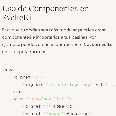
Uso de Componentes en
SvelteKit
Para que tu código sea más modular, puedes crear
componentes e importarlos a tus páginas. Por
ejemplo, puedes crear un componente
Navbar.svelte
en la carpeta
routes
:
<
nav
>
<
a href
=
"/"
>
<
img src
=
"/kinsta-logo.png"
 alt
=
""
c
<
/
a
>
<
div 
class
=
"nav-links"
>
<
a href
=
"/"
>
Home
<
/
a
>
<
a href
=
"/about"
>
About
<
/
a
>