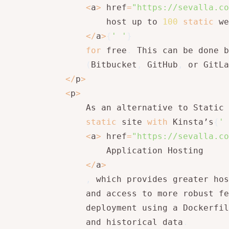
<
a
>
 href
=
"https://sevalla.co
                    host up to 
100
static
 we
<
/
a
>
{
' '
}
for
 free
.
 This can be done b
(
Bitbucket
,
 GitHub
,
 or GitLa
<
/
p
>
<
p
>
                As an alternative to Static 
static
 site 
with
 Kinsta’s
{
' 
<
a
>
 href
=
"https://sevalla.co
                    Application Hosting

<
/
a
>
,
 which provides greater hos
                and access to more robust fe
                deployment using a Dockerfil
                and historical data
.