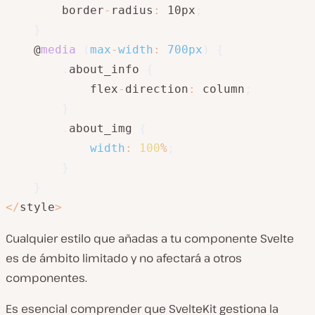
        border
-
radius
:
 10px
;
}
    @
media
(
max
-
width
:
 700px
)
{
.
about_info 
{
            flex
-
direction
:
 column
;
}
.
about_img 
{
width
:
100
%
;
}
}
<
/
style
>
Cualquier estilo que añadas a tu componente Svelte
es de ámbito limitado y no afectará a otros
componentes.
Es esencial comprender que SvelteKit gestiona la