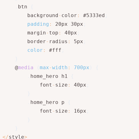
.
btn 
{
        background
-
color
:
 #5333ed
;
padding
:
 20px 30px
;
        margin
-
top
:
 40px
;
        border
-
radius
:
 5px
;
color
:
 #fff
;
}
    @
media
(
max
-
width
:
 700px
)
{
.
home_hero h1 
{
            font
-
size
:
 40px
;
}
.
home_hero p 
{
            font
-
size
:
 16px
;
}
}
<
/
style
>