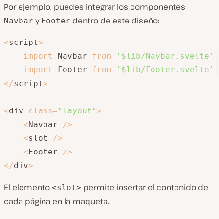
Por ejemplo, puedes integrar los componentes
y
dentro de este diseño:
Navbar
Footer
<
script
>
import
 Navbar 
from
'$lib/Navbar.svelte'
;
import
 Footer 
from
'$lib/Footer.svelte'
;
<
/
script
>
<
div 
class
=
"layout"
>
<
Navbar 
/
>
<
slot 
/
>
<
Footer 
/
>
<
/
div
>
El elemento
permite insertar el contenido de
<slot>
cada página en la maqueta.