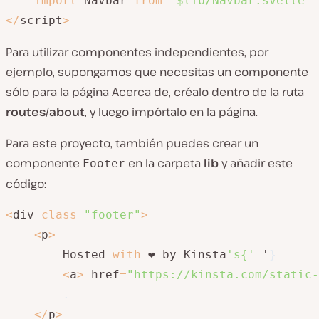
import
 Navbar 
from
'$lib/Navbar.svelte'
<
/
script
>
Para utilizar componentes independientes, por
ejemplo, supongamos que necesitas un componente
sólo para la página Acerca de, créalo dentro de la ruta
routes/about
, y luego impórtalo en la página.
Para este proyecto, también puedes crear un
componente
en la carpeta
lib
y añadir este
Footer
código:
<
div 
class
=
"footer"
>
<
p
>
        Hosted 
with
 ❤️ by Kinsta
's{'
 '
}
<
a
>
 href
=
"https://kinsta.com/static-
.
<
/
p
>