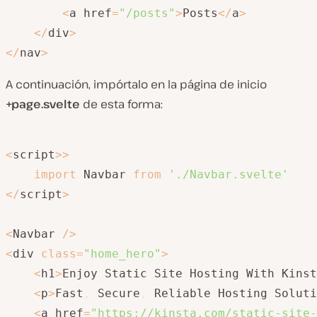
<
a href
=
"/posts"
>
Posts
<
/
a
>
<
/
div
>
<
/
nav
>
A continuación, impórtalo en la página de inicio
+page.svelte
de esta forma:
<
script
>>
import
 Navbar 
from
'./Navbar.svelte'
<
/
script
>
<
Navbar 
/
>
<
div 
class
=
"home_hero"
>
<
h1
>
Enjoy Static Site Hosting With Kinst
<
p
>
Fast
,
 Secure
,
 Reliable Hosting Soluti
<
a href
=
"https://kinsta.com/static-site-