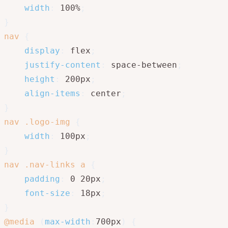
width
:
 100%
;
}
nav
{
display
:
 flex
;
justify-content
:
 space-between
;
height
:
 200px
;
align-items
:
 center
;
}
nav .logo-img
{
width
:
 100px
;
}
nav .nav-links a
{
padding
:
 0 20px
;
font-size
:
 18px
;
}
@media
(
max-width
:
700px
)
{