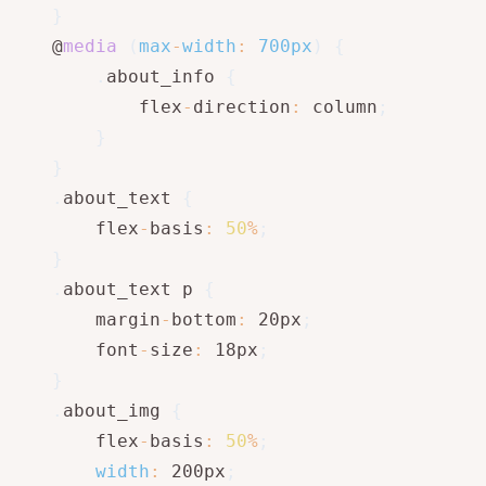
}
    @
media
(
max
-
width
:
 700px
)
{
.
about_info 
{
            flex
-
direction
:
 column
;
}
}
.
about_text 
{
        flex
-
basis
:
50
%
;
}
.
about_text p 
{
        margin
-
bottom
:
 20px
;
        font
-
size
:
 18px
;
}
.
about_img 
{
        flex
-
basis
:
50
%
;
width
:
 200px
;