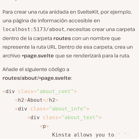
Para crear una ruta anidada en SvelteKit, por ejemplo,
una página de información accesible en
, necesitas crear una carpeta
localhost:5173/about
dentro de la carpeta
routes
con un nombre que
represente la ruta URL. Dentro de esa carpeta, crea un
archivo
+page.svelte
que se renderizará para la ruta.
Añade el siguiente código a
routes/about/+page.svelte
:
<
div 
class
=
"about_cont"
>
<
h2
>
About
<
/
h2
>
<
div 
class
=
"about_info"
>
<
div 
class
=
"about_text"
>
<
p
>
                Kinsta allows you to
{
' '
}