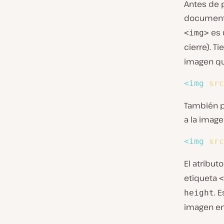
Antes de p
documen
es 
<img>
cierre). T
imagen qu
<
img
src
También p
a la image
<
img
src
El atribut
etiqueta
<
. 
height
imagen en