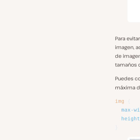
Para evit
imagen, aq
de imagen
tamaños de
Puedes co
máxima d
img
{
max-wi
height
}