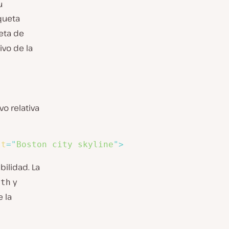
u
iqueta
eta de
ivo de la
o relativa
lt
=
"
Boston city skyline
"
>
bilidad. La
y
dth
 la