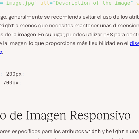
=
"
image.jpg
"
alt
=
"
Description of the image
"
go, generalmente se recomienda evitar el uso de los atri
a menos que necesites mantener unas dimensio
eight
s de la imagen. En su lugar, puedes utilizar CSS para contr
 la imagen, lo que proporciona más flexibilidad en el
dis
o
.
:
 200px
;
 700px
;
lo de Imagen Responsivo
lores específicos para los atributos
y
a una
width
height