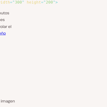
width
=
"
300
"
height
=
"
200
"
>
butos
nes
olar el
eño
 imagen