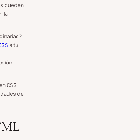
res pueden
n la
dinarias?
CSS
a tu
s
esión
en CSS,
lidades de
TML