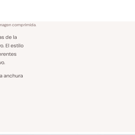
magen comprimida.
s de la
. El estilo
erentes
o.
 la anchura