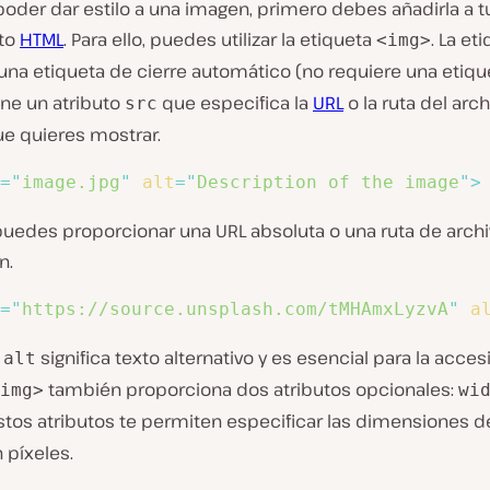
oder dar estilo a una imagen, primero debes añadirla a t
to
HTML
. Para ello, puedes utilizar la etiqueta
. La et
<img>
una etiqueta de cierre automático (no requiere una etiqu
iene un atributo
que especifica la
URL
o la ruta del arch
src
e quieres mostrar.
=
"
image.jpg
"
alt
=
"
Description of the image
"
>
uedes proporcionar una URL absoluta o una ruta de archiv
n.
=
"
https://source.unsplash.com/tMHAmxLyzvA
"
a
o
significa texto alternativo y es esencial para la accesi
alt
también proporciona dos atributos opcionales:
img>
wi
Estos atributos te permiten especificar las dimensiones de
 píxeles.