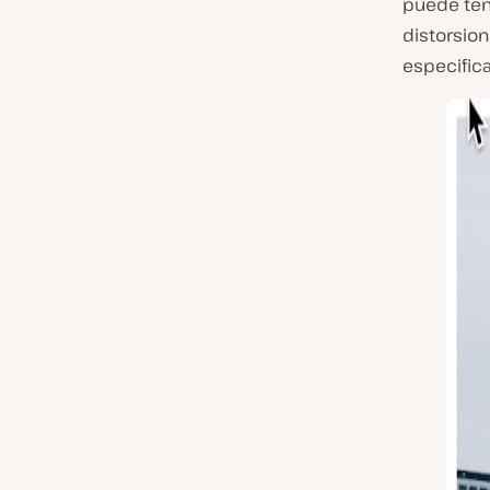
puede ten
distorsion
especifica