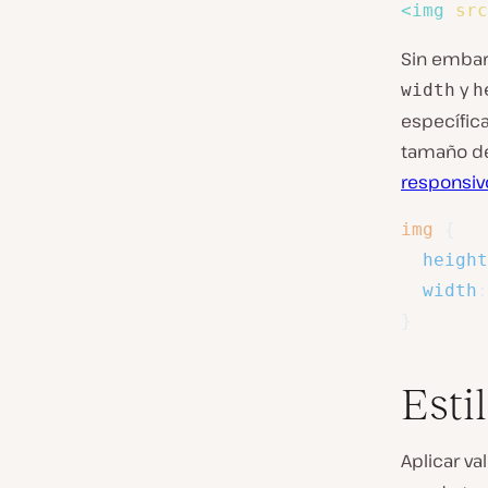
<
img
src
Sin embar
y
width
h
específica
tamaño de
responsiv
img
{
height
width
:
}
Esti
Aplicar va