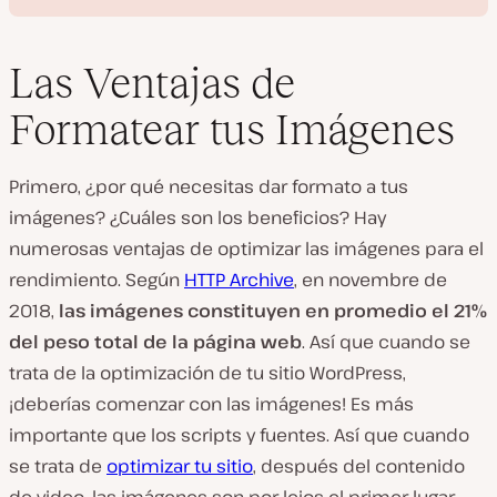
Las Ventajas de
Formatear tus Imágenes
R
e
Primero, ¿por qué necesitas dar formato a tus
p
r
imágenes? ¿Cuáles son los beneficios? Hay
o
d
numerosas ventajas de optimizar las imágenes para el
u
c
rendimiento. Según
HTTP Archive
, en novembre de
i
2018,
las imágenes constituyen en promedio el 21%
r
v
del peso total de la página web
. Así que cuando se
í
d
trata de la optimización de tu sitio WordPress,
e
o
¡deberías comenzar con las imágenes! Es más
importante que los scripts y fuentes. Así que cuando
se trata de
optimizar tu sitio
, después del contenido
de video, las imágenes son por lejos el primer lugar