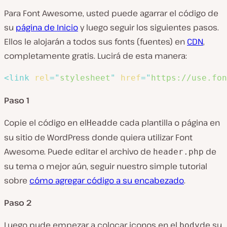
Para Font Awesome, usted puede agarrar el código de
su
página de Inicio
y luego seguir los siguientes pasos.
Ellos le alojarán a todos sus fonts (fuentes) en
CDN
,
completamente gratis. Lucirá de esta manera:
<
link
rel
=
"
stylesheet
"
href
=
"
https://use.fo
Paso 1
Copie el código en el
de cada plantilla o página en
Head
su sitio de WordPress donde quiera utilizar Font
Awesome. Puede editar el archivo de
de
header.php
su tema o mejor aún, seguir nuestro simple tutorial
sobre
cómo agregar código a su encabezado
.
Paso 2
Luego pude empezar a colocar iconos en el
de su
body