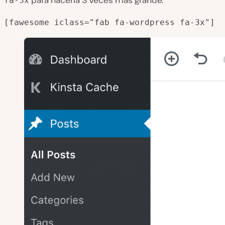
fa-3x
[fawesome iclass="fab fa-wordpress fa-3x"]