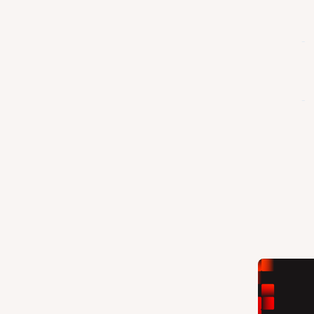
-
-
        
        