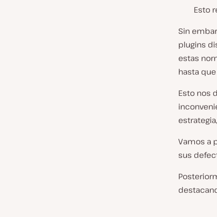
Esto 
Sin embar
plugins di
estas nor
hasta que 
Esto nos d
inconvenie
estrategia
Vamos a p
sus defect
Posterior
destacand