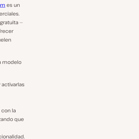
um
es un
rciales.
gratuita —
frecer
uelen
un modelo
 activarlas
 con la
tizando que
cionalidad.