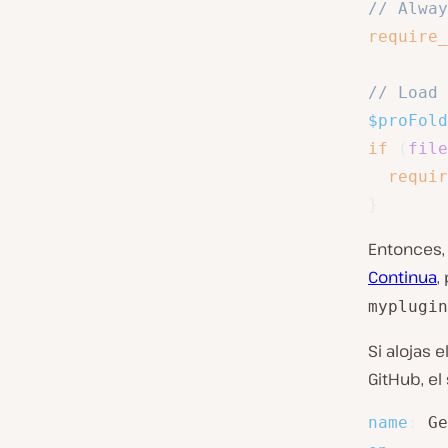
// Alway
require_
// Load 
$proFold
if
(
file
requir
}
Entonces,
Continua
,
myplugin
Si alojas 
GitHub, el 
name
: