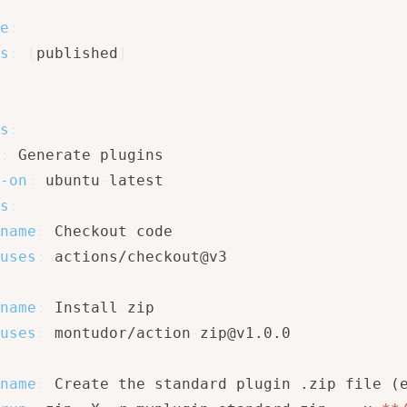
e
:
s
:
[
published
]
s
:
:
 Generate plugins

-on
:
 ubuntu
-
latest

s
:
name
:
 Checkout code

uses
:
 actions/checkout@v3

name
:
 Install zip

uses
:
 montudor/action
-
zip@v1.0.0

name
:
 Create the standard plugin .zip file (e