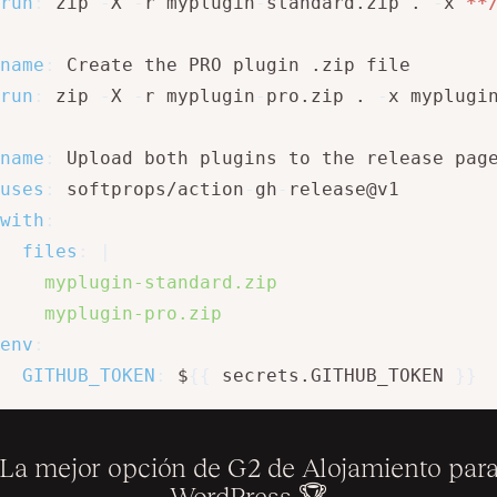
run
:
 zip 
-
X 
-
r myplugin
-
standard.zip . 
-
x 
**
name
:
 Create the PRO plugin .zip file

run
:
 zip 
-
X 
-
r myplugin
-
pro.zip . 
-
x myplugi
name
:
 Upload both plugins to the release page
uses
:
 softprops/action
-
gh
-
release@v1

with
:
files
:
|
    myplugin-standard.zip

    myplugin-pro.zip
env
:
GITHUB_TOKEN
:
 $
{
{
 secrets.GITHUB_TOKEN 
}
}