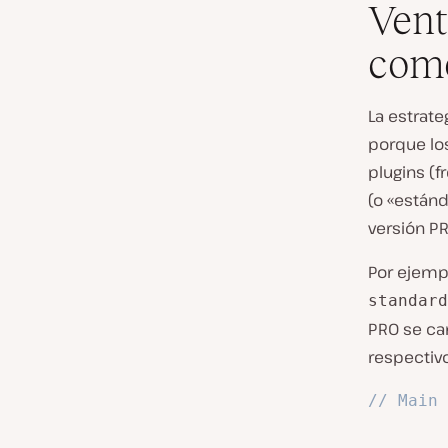
Vent
como
La estrate
porque lo
plugins (f
(o «están
versión PR
Por ejempl
standard
PRO se car
respectivo
// Main 