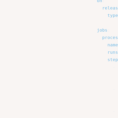
on
:
releas
type
jobs
:
proces
name
runs
step
-
-
-