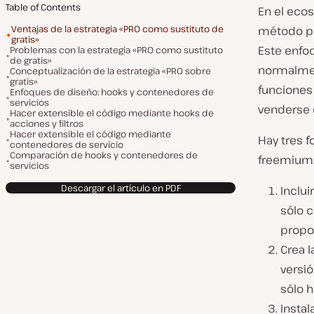
Table of Contents
En el eco
Ventajas de la estrategia «PRO como sustituto de
método pr
gratis»
Este enfoq
Problemas con la estrategia «PRO como sustituto
de gratis»
normalmen
Conceptualización de la estrategia «PRO sobre
gratis»
funciones
Enfoques de diseño: hooks y contenedores de
servicios
venderse e
Hacer extensible el código mediante hooks de
acciones y filtros
Hacer extensible el código mediante
Hay tres 
contenedores de servicio
Comparación de hooks y contenedores de
freemium
servicios
Descargar el artículo en PDF
Inclui
sólo c
propo
Crea l
versió
sólo 
Instal