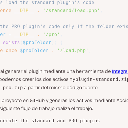
s load the standard plugin's code
once
__DIR__
.
'/standard/load.php'
;
the PRO plugin's code only if the folder exi
er
=
__DIR__
.
'/pro'
;
_exists
(
$proFolder
)
)
{
e_once
$proFolder
.
'/load.php'
;
 al generar el plugin mediante una herramienta de
Integra
 podemos crear los dos activos
myplugin-standard.zi
a partir del mismo código fuente.
-pro.zip
el proyecto en GitHub y generas los activos mediante Acc
siguiente flujo de trabajo realiza el trabajo: