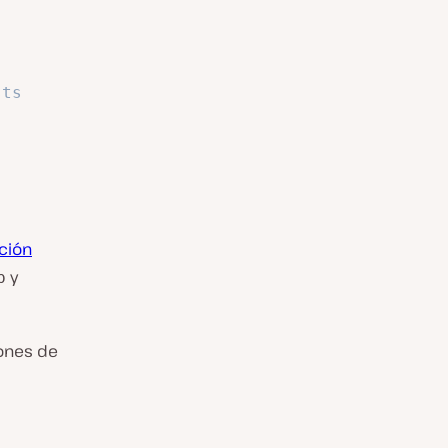
sts
ción
y
p
iones de