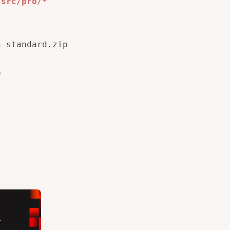
/src/pro/*
n
-
standard.zip


