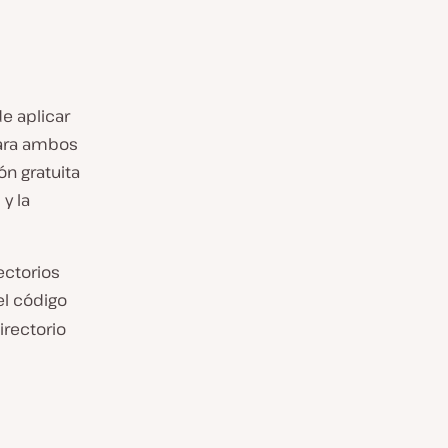
de aplicar
para ambos
ón gratuita
y la
ectorios
el código
irectorio