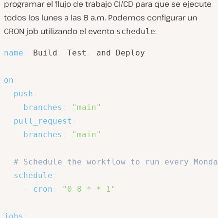
programar el flujo de trabajo CI/CD para que se ejecute
todos los lunes a las 8 a.m. Podemos configurar un
CRON job utilizando el evento
:
schedule
name
:
 Build
,
 Test
,
 and Deploy

on
:
push
:
branches
:
"main"
pull_request
:
branches
:
"main"
# Schedule the workflow to run every Monda
schedule
:
-
cron
:
"0 8 * * 1"
jobs
: