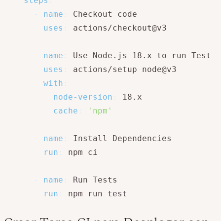
steps
:
-
name
:
 Checkout code

uses
:
 actions/checkout@v3

-
name
:
 Use Node.js 18.x to run Test

uses
:
 actions/setup
-
node@v3

with
:
node-version
:
 18.x

cache
:
'npm'
-
name
:
 Install Dependencies

run
:
 npm ci

-
name
:
 Run Tests

run
:
 npm run test