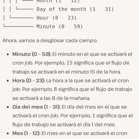
│ │ │ └─── Month (1 
-
 12)

│ │ └───── Day of the month (1 
-
 31)

│ └─────── Hour (0 
-
 23)

└───────── Minute (0 
-
 59)
Ahora, vamos a desglosar cada campo:
Minuto (0 – 59):
El minuto en el que se activará el
cron job. Por ejemplo,
significa que el flujo de
15
trabajo se activará en el minuto 15 de la hora.
Hora (0 – 23):
La hora a la que se activará el cron
job. Por ejemplo,
significa que el flujo de trabajo
8
se activará a las 8 de la mañana.
Día del mes (1 – 31):
El día del mes en el que se
activará el cron job. Por ejemplo,
significa que el
1
flujo de trabajo se activará el día 1 del mes.
Mes (1 – 12):
El mes en el que se activará el cron