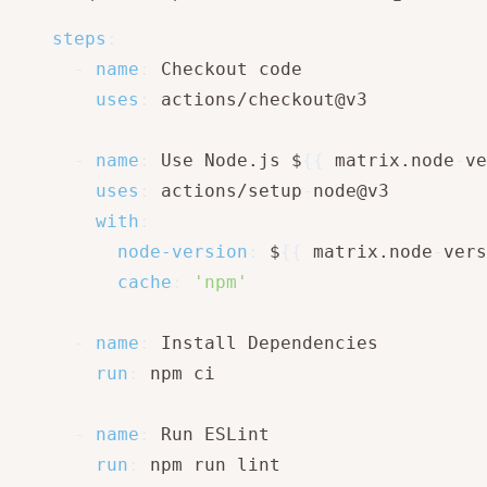
steps
:
-
name
:
 Checkout code

uses
:
 actions/checkout@v3

-
name
:
 Use Node.js $
{
{
 matrix.node
-
ve
uses
:
 actions/setup
-
node@v3

with
:
node-version
:
 $
{
{
 matrix.node
-
vers
cache
:
'npm'
-
name
:
 Install Dependencies

run
:
 npm ci

-
name
:
 Run ESLint

run
:
 npm run lint