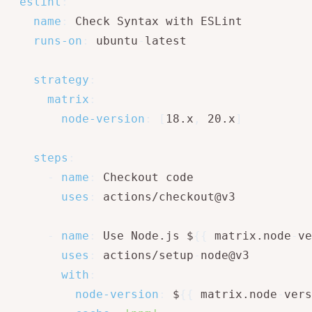
eslint
:
name
:
 Check Syntax with ESLint

runs-on
:
 ubuntu
-
latest

strategy
:
matrix
:
node-version
:
[
18.x
,
 20.x
]
steps
:
-
name
:
 Checkout code

uses
:
 actions/checkout@v3

-
name
:
 Use Node.js $
{
{
 matrix.node
-
ve
uses
:
 actions/setup
-
node@v3

with
:
node-version
:
 $
{
{
 matrix.node
-
vers