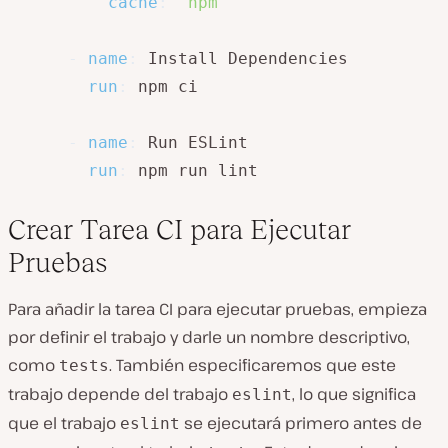
cache
:
'npm'
-
name
:
 Install Dependencies

run
:
 npm ci

-
name
:
 Run ESLint

run
:
 npm run lint
Crear Tarea CI para Ejecutar
Pruebas
Para añadir la tarea CI para ejecutar pruebas, empieza
por definir el trabajo y darle un nombre descriptivo,
como
. También especificaremos que este
tests
trabajo depende del trabajo
, lo que significa
eslint
que el trabajo
se ejecutará primero antes de
eslint