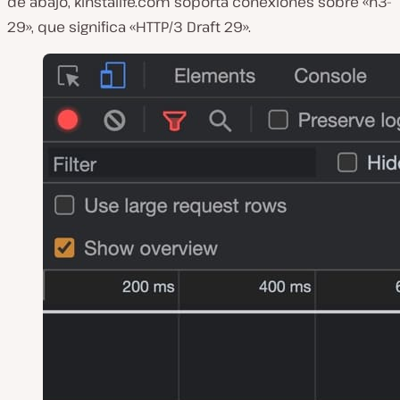
de abajo, kinstalife.com soporta conexiones sobre «h3-
29», que significa «HTTP/3 Draft 29».