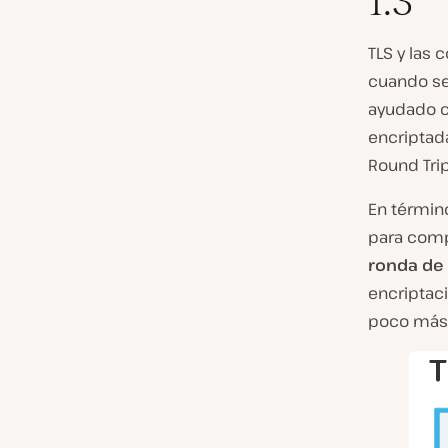
1.3
TLS y las
cuando se
ayudado c
encriptad
Round Trip
En término
para comp
ronda de 
encriptac
poco más 