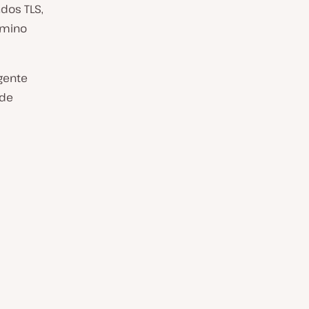
dos TLS,
rmino
gente
 de