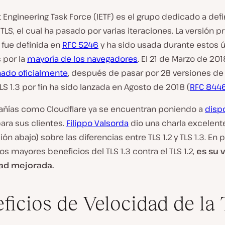
t Engineering Task Force (IETF) es el grupo dedicado a defin
TLS, el cual ha pasado por varias iteraciones. La versión p
.2 fue definida en
RFC 5246
y ha sido usada durante estos 
 por la
mayoría de los navegadores
. El 21 de Marzo de 201
nado oficialmente
, después de pasar por 28 versiones de
LS 1.3 por fin ha sido lanzada en Agosto de 2018 (
RFC 844
ñías como Cloudflare ya se encuentran poniendo a
disp
ara sus clientes.
Filippo Valsorda
dio una charla excelente
ón abajo) sobre las diferencias entre TLS 1.2 y TLS 1.3. En
los mayores beneficios del TLS 1.3 contra el TLS 1.2,
es su 
dad mejorada.
ficios de Velocidad de la