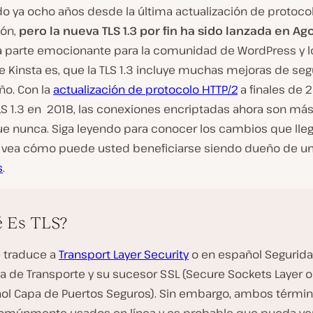
o ya ocho años desde la última actualización de protoco
ión,
pero la nueva TLS 1.3 por fin ha sido lanzada en Ag
 La parte emocionante para la comunidad de WordPress y l
e Kinsta es, que la TLS 1.3 incluye muchas mejoras de seg
o. Con la
actualización de protocolo HTTP/2
a finales de 2
LS 1.3 en
2018, las conexiones encriptadas ahora son más
ue nunca. Siga leyendo para conocer los cambios que lle
3 y vea cómo puede usted beneficiarse siendo dueño de u
s
.
é Es TLS?
e traduce a
Transport Layer Security
o en español Segurid
pa de Transporte y su sucesor SSL (Secure Sockets Layer o
ol Capa de Puertos Seguros). Sin embargo, ambos térmi