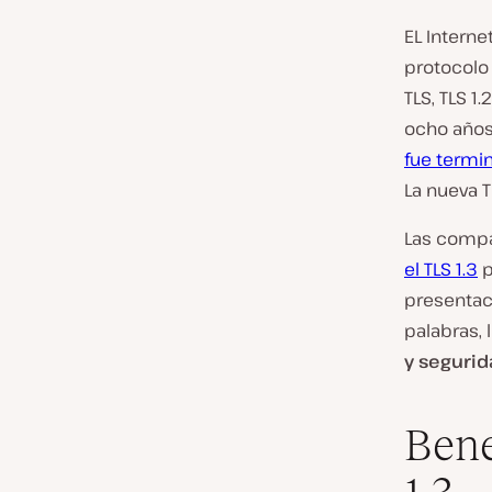
EL Interne
protocolo 
TLS, TLS 1
ocho años
fue termi
La nueva T
Las compa
el TLS 1.3
p
presentaci
palabras, 
y seguri
Bene