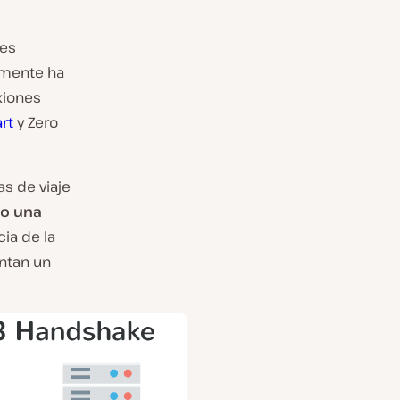
des
amente ha
xiones
art
y Zero
as de viaje
lo una
cia de la
entan un