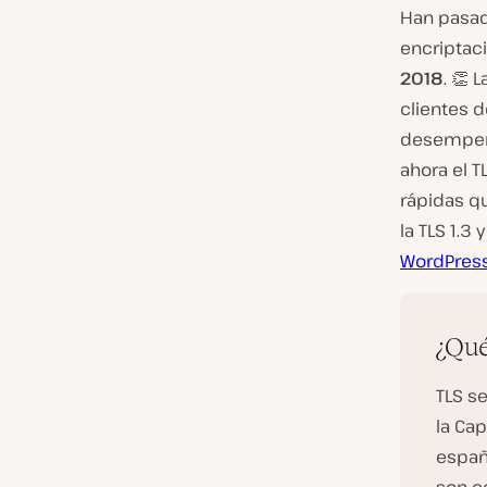
Han pasad
encriptac
2018
. 👏
clientes d
desempeñ
ahora el T
rápidas q
la TLS 1.
WordPres
¿Qu
TLS s
la Ca
españ