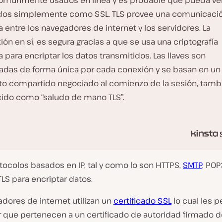
omúnmente usados en línea y es probable que pueda ve
idos simplemente como SSL. TLS provee una comunicaci
 entre los navegadores de internet y los servidores. La
ón en sí, es segura gracias a que se usa una criptografía
 para encriptar los datos transmitidos. Las llaves son
adas de forma única por cada conexión y se basan en un
to compartido negociado al comienzo de la sesión, tamb
ido como “saludo de mano TLS”.
tocolos basados en IP, tal y como lo son HTTPS,
SMTP
, POP
LS para encriptar datos.
dores de internet utilizan un
certificado SSL
lo cual les 
 que pertenecen a un certificado de autoridad firmado 