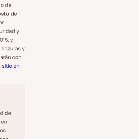
lo de
osto de
os
uridad y
015, y
 seguras y
garán con
n
sitio en
ad de
 en
nos