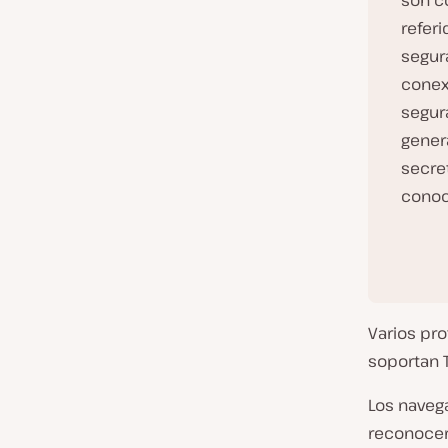
son c
refer
segura
conexi
segura
gener
secre
conoc
Varios pro
soportan T
Los navega
reconocer