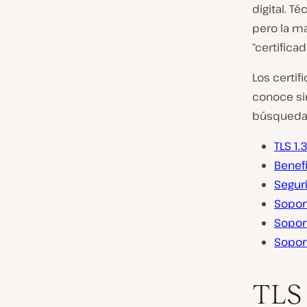
digital. 
pero la m
“certific
Los certi
conoce si
búsqueda 
TLS 1.3
Benefi
Segur
Sopor
Sopor
Soport
TLS 