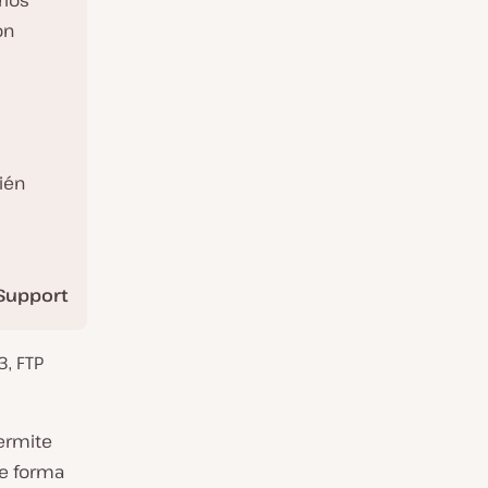
rlos
ón
ién
Support
3, FTP
permite
de forma