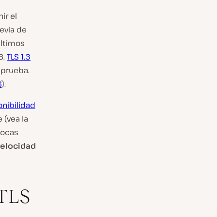
ir el
revia de
últimos
8,
TLS 1.3
 prueba.
6
).
onibilidad
 (vea la
 pocas
velocidad
 TLS