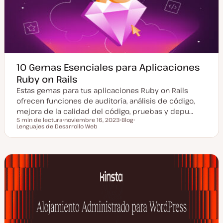
10 Gemas Esenciales para Aplicaciones
Ruby on Rails
Estas gemas para tus aplicaciones Ruby on Rails
ofrecen funciones de auditoría, análisis de código,
mejora de la calidad del código, pruebas y depu…
5 min de lectura
noviembre 16, 2023
Blog
Tiempo de lectura
Lenguajes de Desarrollo Web
F
T
T
e
i
e
c
p
m
h
o
a
a
d
a
e
c
p
t
o
u
s
a
t
l
i
z
a
d