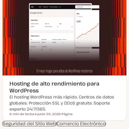
a
Hosting de alto rendimiento para
WordPress
El hosting WordPress más rápido. Centros de datos
globales. Protección SSL y DDoS gratuita. Soporte
experto 24/7/365.
6 min de lectura
junio 30, 2026
Página
Tiempo de lectura
F
T
e
i
Seguridad del Sitio Web
Comercio Electrónico
c
p
h
o