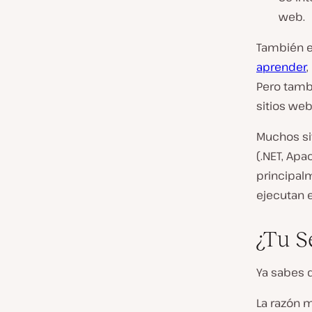
web.
También e
aprender
,
Pero tamb
sitios web
Muchos si
(.NET, Apa
principal
ejecutan e
¿Tu S
Ya sabes q
La razón 