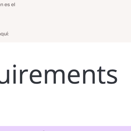
n es el
quí: