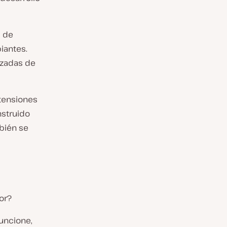
s de
piantes.
nzadas de
tensiones
struido
bién se
or?
uncione,