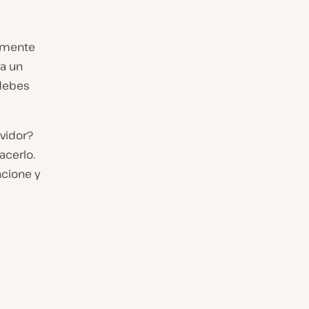
almente
a un
 debes
vidor?
acerlo.
ncione y