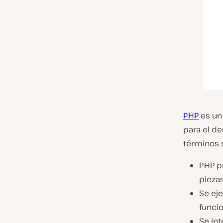
PHP
es u
para el de
términos s
PHP pu
piezas
Se eje
funcio
Se in