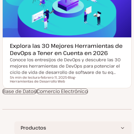
u
s
a
t
l
i
z
a
d
a
Explora las 30 Mejores Herramientas de
DevOps a Tener en Cuenta en 2026
Conoce los entresijos de DevOps y descubre las 30
mejores herramientas de DevOps para potenciar el
ciclo de vida de desarrollo de software de tu eq…
54 min de lectura
febrero 11, 2025
Blog
Tiempo de lectura
Herramientas de Desarrollo Web
F
T
T
e
i
e
c
p
m
Base de Datos
Comercio Electrónico
h
o
a
a
d
a
e
c
p
t
o
u
s
a
t
l
i
Productos
z
a