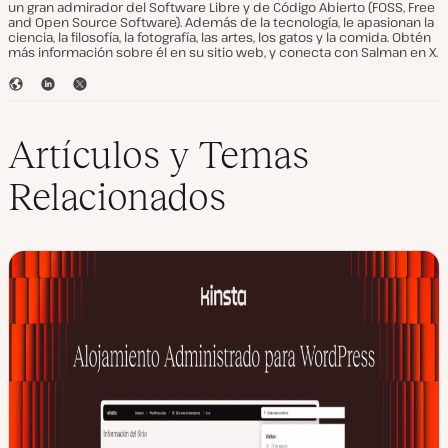
un gran admirador del Software Libre y de Código Abierto (FOSS, Free
and Open Source Software). Además de la tecnología, le apasionan la
ciencia, la filosofía, la fotografía, las artes, los gatos y la comida. Obtén
más información sobre él en su sitio web, y conecta con Salman en X.
S
L
T
i
i
w
t
n
i
i
k
t
Artículos y Temas
o
e
t
w
d
e
Relacionados
e
I
r
b
n