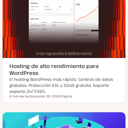
Hosting de alto rendimiento para
WordPress
El hosting WordPress más rápido. Centros de datos
globales. Protección SSL y DDoS gratuita. Soporte
experto 24/7/365.
6 min de lectura
junio 30, 2026
Página
Tiempo de lectura
F
T
e
i
c
p
h
o
a
d
a
e
c
p
t
o