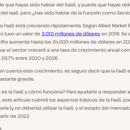
le que hayas oído hablar del SaaS, y puede que hayas oíd
 del IaaS, pero ¿has oído hablar de la Función como Servi
o FaaS está creciendo rápidamente. Según Allied Market 
o tuvo un valor de
3.010 millones de dólares
en 2018. Se 
cifra aumente hasta los 24.000 millones de dólares en 20
 que el sector crecerá a una tasa de crecimiento anual c
l 29,7% entre 2020 y 2026.
en cuenta este crecimiento, es seguro decir que la FaaS 
astante grande.
é es la FaaS y cómo funciona? Para ayudarte a responder 
 este artículo cubrirá los aspectos básicos de la FaaS, po
ría (y no debería) utilizar la FaaS, y el estado del mercad
partir de 2022.
.