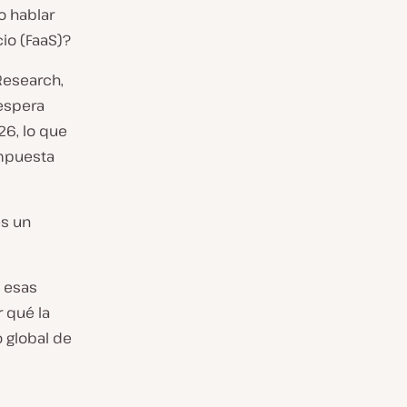
o hablar
cio (FaaS)?
Research,
espera
26, lo que
ompuesta
es un
a esas
r qué la
o global de