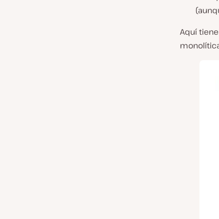
(aunq
Aquí tien
monolítica