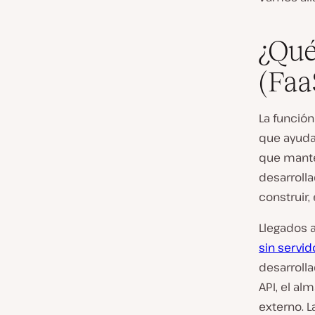
¿Qué
(Faa
La funció
que ayuda 
que manten
desarrolla
construir,
Llegados 
sin servid
desarrolla
API, el al
externo. L