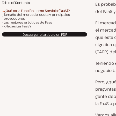
Table of Contents
Es probab
¿Qué es la Función como Servicio (FaaS)?
del PaaS y
Tamaño del mercado, cuota y principales
proveedores
Las mejores prácticas de Faas
El mercad
¿Necesitas FaaS?
el mercad
Descargar el artículo en PDF
que esta 
significa
(CAGR) de
Teniendo 
negocio b
Pero, ¿qu
preguntas,
gente debe
la FaaS a 
Vamos allá