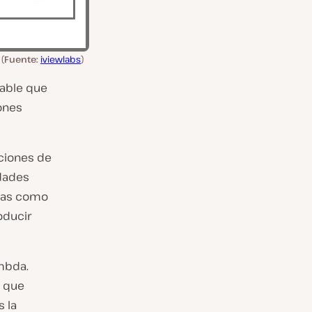
(
Fuente:
iviewlabs
)
bable que
ones
nciones de
idades
osas como
oducir
mbda.
n que
 la