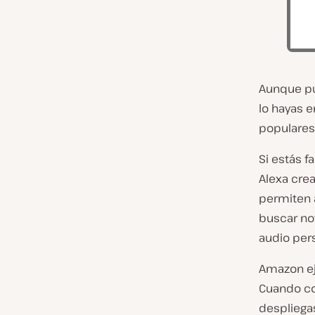
Aunque pu
lo hayas 
populares
Si estás f
Alexa crea
permiten 
buscar not
audio per
Amazon ej
Cuando co
despliega