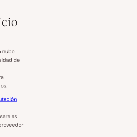
icio
a nube
esidad de
ra
los.
tación
asarelas
 proveedor