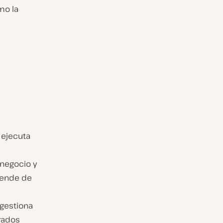
mo la
 ejecuta
 negocio y
epende de
 gestiona
rados