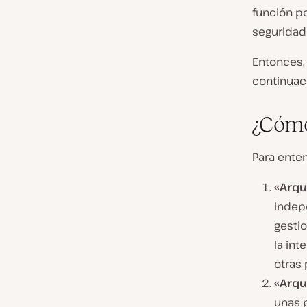
función po
seguridad 
Entonces,
continuac
¿Cómo
Para enten
«Arqu
indep
gestio
la int
otras 
«Arqu
unas 