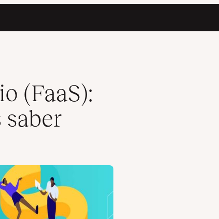
o (FaaS):
s saber