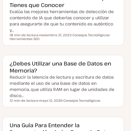
u
Tienes que Conocer
a
l
Evalúa las mejores herramientas de detección de
i
z
contenido de IA que deberías conocer y utilizar
a
para asegurarte de que tu contenido es auténtico
d
a
y…
18 min de lectura
noviembre 21, 2023
Consejos Tecnológicos
Tiempo de lectura
Herramientas SEO
F
T
T
e
e
e
c
m
m
h
a
a
a
a
c
¿Debes Utilizar una Base de Datos en
t
Memoria?
u
a
Reducir la latencia de lectura y escritura de datos
l
i
mediante el uso de una base de datos en
z
a
memoria, que utiliza RAM en lugar de unidades de
d
disco…
a
12 min de lectura
mayo 12, 2026
Consejos Tecnológicos
Tiempo de lectura
F
T
e
e
c
m
h
a
a
a
Una Guía Para Entender la
c
t