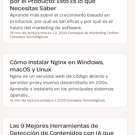
por el Producto: Esto Es lo que
a
Necesitas Saber
l
i
Aprende más sobre el crecimiento basado en
z
a
productos, por qué es tan eficaz y por qué es el
d
futuro del marketing de software.
a
19 min de lectura
marzo 22, 2024
Consejos de Marketing Online
Tiempo de lectura
Consejos Tecnológicos
F
T
T
e
e
e
c
m
m
h
a
a
a
a
c
Cómo Instalar Nginx en Windows,
t
macOS y Linux
u
a
Nginx es un servidor web de código abierto y
l
i
servidor proxy inverso desarrollado en 2004.
z
a
Aprende a instalarlo en los principales sistemas
d
operativ…
a
14 min de lectura
octubre 1, 2025
Consejos Tecnológicos
Tiempo de lectura
F
T
e
e
c
m
h
a
a
a
Las 9 Mejores Herramientas de
c
Detección de Contenidos con IA que
t