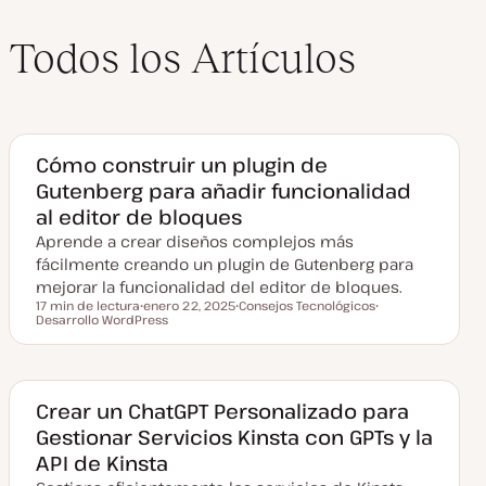
Todos los Artículos
Cómo construir un plugin de
Gutenberg para añadir funcionalidad
al editor de bloques
Aprende a crear diseños complejos más
fácilmente creando un plugin de Gutenberg para
mejorar la funcionalidad del editor de bloques.
17 min de lectura
enero 22, 2025
Consejos Tecnológicos
Tiempo de lectura
Desarrollo WordPress
F
T
T
e
e
e
c
m
m
h
a
a
a
a
c
Crear un ChatGPT Personalizado para
t
Gestionar Servicios Kinsta con GPTs y la
u
a
API de Kinsta
l
i