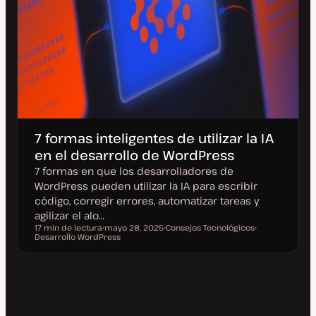
7 formas inteligentes de utilizar la IA
en el desarrollo de WordPress
7 formas en que los desarrolladores de
WordPress pueden utilizar la IA para escribir
código, corregir errores, automatizar tareas y
agilizar el alo…
17 min de lectura
mayo 28, 2025
Consejos Tecnológicos
Tiempo de lectura
Desarrollo WordPress
F
T
T
e
e
e
c
m
m
h
a
a
a
a
c
t
u