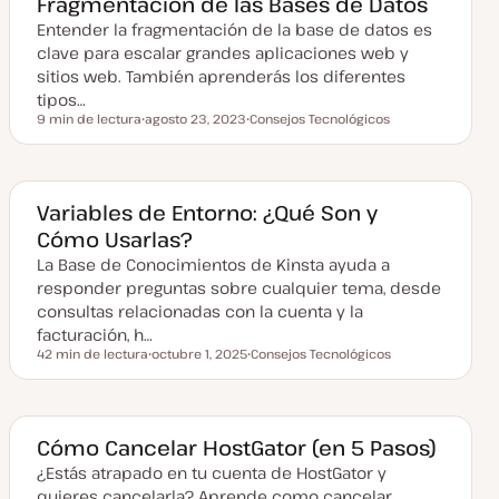
Fragmentación de las Bases de Datos
u
Entender la fragmentación de la base de datos es
a
l
clave para escalar grandes aplicaciones web y
i
z
sitios web. También aprenderás los diferentes
a
tipos…
d
a
9 min de lectura
agosto 23, 2023
Consejos Tecnológicos
Tiempo de lectura
F
T
e
e
c
m
h
a
a
a
Variables de Entorno: ¿Qué Son y
c
Cómo Usarlas?
t
u
La Base de Conocimientos de Kinsta ayuda a
a
l
responder preguntas sobre cualquier tema, desde
i
z
consultas relacionadas con la cuenta y la
a
facturación, h…
d
a
42 min de lectura
octubre 1, 2025
Consejos Tecnológicos
Tiempo de lectura
F
T
e
e
c
m
h
a
a
a
Cómo Cancelar HostGator (en 5 Pasos)
c
t
¿Estás atrapado en tu cuenta de HostGator y
u
quieres cancelarla? Aprende como cancelar
a