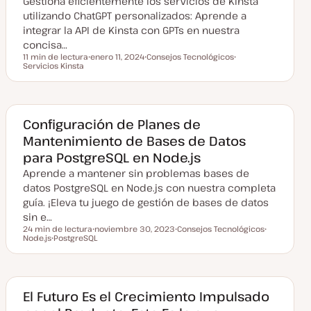
Gestiona eficientemente los servicios de Kinsta
z
a
utilizando ChatGPT personalizados: Aprende a
d
integrar la API de Kinsta con GPTs en nuestra
a
concisa…
11 min de lectura
enero 11, 2024
Consejos Tecnológicos
Tiempo de lectura
Servicios Kinsta
F
T
T
e
e
e
c
m
m
h
a
a
a
a
c
Configuración de Planes de
t
Mantenimiento de Bases de Datos
u
a
para PostgreSQL en Node.js
l
i
Aprende a mantener sin problemas bases de
z
a
datos PostgreSQL en Node.js con nuestra completa
d
guía. ¡Eleva tu juego de gestión de bases de datos
a
sin e…
24 min de lectura
noviembre 30, 2023
Consejos Tecnológicos
Tiempo de lectura
Node.js
PostgreSQL
F
T
T
T
e
e
e
e
c
m
m
m
h
a
a
a
a
a
c
El Futuro Es el Crecimiento Impulsado
t
u