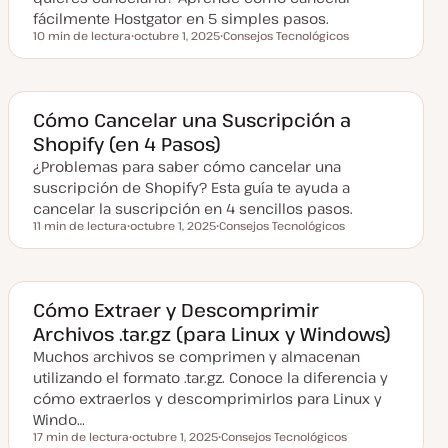
l
fácilmente Hostgator en 5 simples pasos.
i
10 min de lectura
octubre 1, 2025
Consejos Tecnológicos
z
Tiempo de lectura
F
T
a
e
e
d
c
m
a
h
a
a
a
Cómo Cancelar una Suscripción a
c
Shopify (en 4 Pasos)
t
u
¿Problemas para saber cómo cancelar una
a
l
suscripción de Shopify? Esta guía te ayuda a
i
z
cancelar la suscripción en 4 sencillos pasos.
a
11 min de lectura
octubre 1, 2025
Consejos Tecnológicos
d
Tiempo de lectura
F
T
a
e
e
c
m
h
a
a
a
Cómo Extraer y Descomprimir
c
Archivos .tar.gz (para Linux y Windows)
t
u
Muchos archivos se comprimen y almacenan
a
l
utilizando el formato .tar.gz. Conoce la diferencia y
i
z
cómo extraerlos y descomprimirlos para Linux y
a
Windo…
d
a
17 min de lectura
octubre 1, 2025
Consejos Tecnológicos
Tiempo de lectura