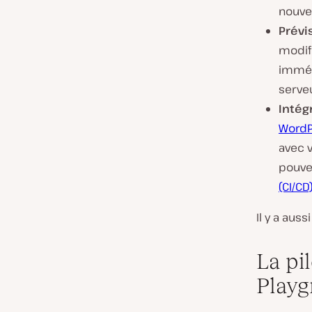
nouve
Prévi
modif
imméd
serveu
Intég
WordP
avec 
pouve
(CI/CD
Il y a aus
La pi
Playg