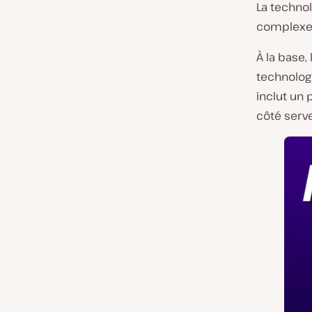
La techno
complexe
À la base,
technolog
inclut un
côté serv