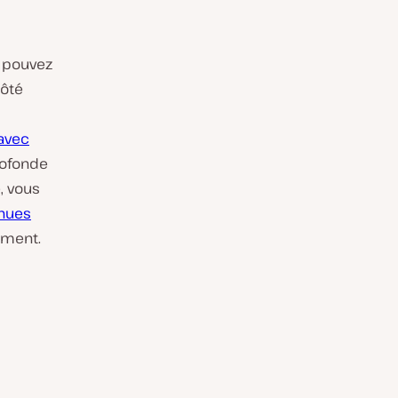
s pouvez
côté
avec
rofonde
, vous
inues
ement.