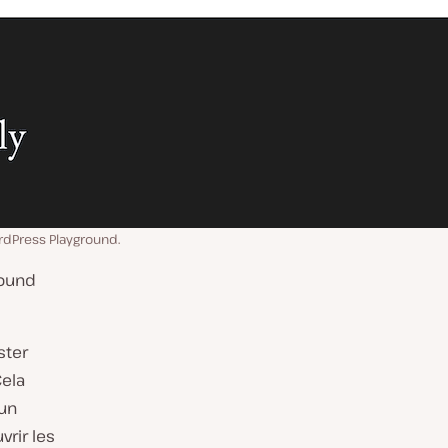
rdPress Playground.
round
ster
Cela
 un
rir les