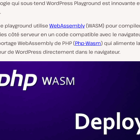
logie qui sous-tend WordPress Playground est innovante e
.
 le playground utilise
WebAssembly
(WASM) pour compiler
ies côté serveur en un code compatible avec le navigateu
 portage WebAssembly de PHP (
Php-Wasm
) qui alimente l
eur de WordPress directement dans le navigateur.