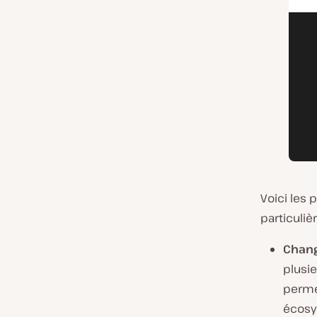
Voici les 
particuli
Chang
plusi
permet
écosy