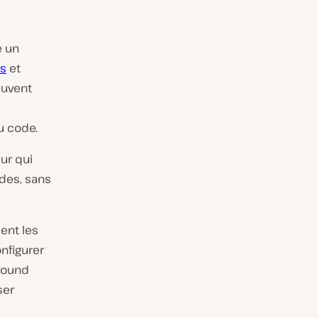
e un
es
et
euvent
u code.
ur qui
des, sans
ent les
nfigurer
round
ser