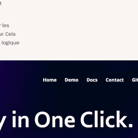
t
 les
r. Cela
a logique