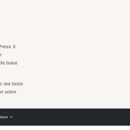
ess. Il
e
 de base
, les tests
er votre