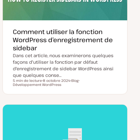
Comment utiliser la fonction
WordPress d’enregistrement de
sidebar
Dans cet article, nous examinerons quelques
façons d'utiliser la fonction par défaut
d'enregistrement de sidebar WordPress ainsi
que quelques conse…
5 min de lecture
8 octobre 2024
Blog
Temps de lecture
Développement WordPress
D
T
S
a
y
u
t
p
j
e
e
e
d
d
t
e
e
m
p
i
u
s
b
e
l
à
i
j
c
o
a
u
t