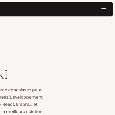
Navig
Essayer gratuitement
ki
us me connaissez peut-
Press/Développement.
 React, GraphQL et
 la meilleure solution