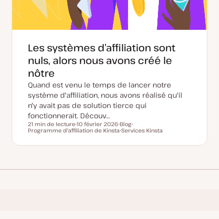
Les systèmes d’affiliation sont
nuls, alors nous avons créé le
nôtre
Quand est venu le temps de lancer notre
système d'affiliation, nous avons réalisé qu'il
n'y avait pas de solution tierce qui
fonctionnerait. Découv…
21 min de lecture
10 février 2026
Blog
Temps de lecture
Programme d'affiliation de Kinsta
D
T
Services Kinsta
S
a
y
S
u
t
p
u
j
e
e
j
e
d
d
e
t
e
e
t
m
p
i
u
s
b
e
l
à
i
j
c
o
a
u
t