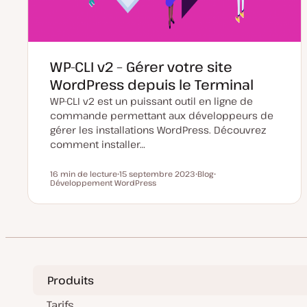
WP-CLI v2 – Gérer votre site
WordPress depuis le Terminal
WP-CLI v2 est un puissant outil en ligne de
commande permettant aux développeurs de
gérer les installations WordPress. Découvrez
comment installer…
16 min de lecture
15 septembre 2023
Blog
Temps de lecture
Développement WordPress
D
T
S
a
y
u
t
p
j
e
e
e
d
d
t
e
e
m
p
i
u
s
b
e
l
à
i
Produits
j
c
o
a
u
t
Tarifs