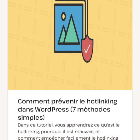
u
t
r
i
o
n
Comment prévenir le hotlinking
dans WordPress (7 méthodes
simples)
Dans ce tutoriel, vous apprendrez ce qu'est le
hotlinking, pourquoi il est mauvais, et
comment empêcher facilement le hotlinking