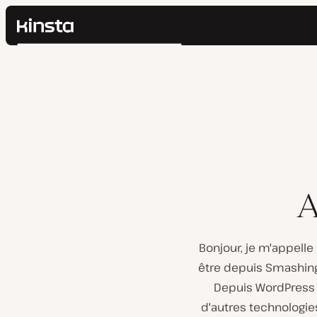
Kinsta®
Rechercher
Plateforme
Solutions
Connexion
Prix
Ressources
Contact
A
Bonjour, je m'appelle
être depuis Smashin
Depuis WordPress 
d'autres technologies