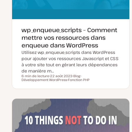
wp_enqueue_scripts – Comment
mettre vos ressources dans
enqueue dans WordPress
Utilisez wp_enqueue_scripts dans WordPress
pour ajouter vos ressources Javascript et CSS
à votre site tout en gérant leurs dépendances
de manière m…
6 min de lecture
22 août 2023
Blog
Temps de lecture
Développement WordPress
D
Fonction PHP
T
S
a
S
y
u
t
u
p
j
e
j
e
e
d
e
d
t
e
t
e
m
p
i
u
s
b
e
l
à
i
j
c
o
a
u
t