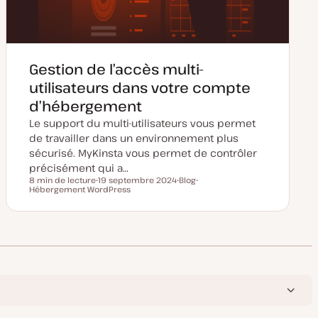
Gestion de l’accès multi-
utilisateurs dans votre compte
d’hébergement
Le support du multi-utilisateurs vous permet
de travailler dans un environnement plus
sécurisé. MyKinsta vous permet de contrôler
précisément qui a…
8 min de lecture
19 septembre 2024
Blog
Temps de lecture
Hébergement WordPress
D
T
S
a
y
u
t
p
j
e
e
e
d
d
t
e
e
m
p
i
u
s
b
e
l
à
i
j
c
o
a
u
t