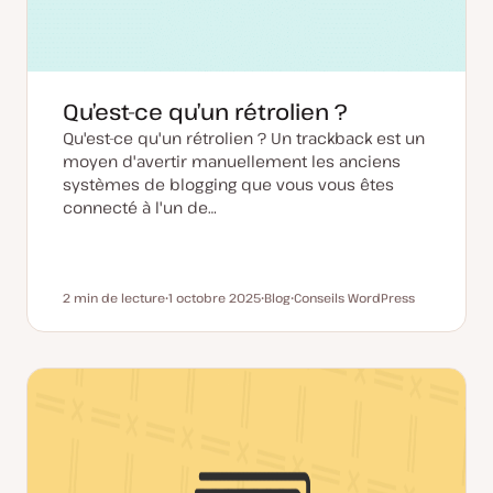
Qu’est-ce qu’un rétrolien ?
Qu'est-ce qu'un rétrolien ? Un trackback est un
moyen d'avertir manuellement les anciens
systèmes de blogging que vous vous êtes
connecté à l'un de…
2 min de lecture
1 octobre 2025
Blog
Conseils WordPress
Temps de lecture
D
T
S
a
y
u
t
p
j
e
e
e
d
d
t
e
e
m
p
i
u
s
b
e
l
à
i
j
c
o
a