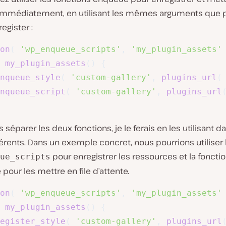
 immédiatement, en utilisant les mêmes arguments que p
egister :
on
(
'wp_enqueue_scripts'
,
'my_plugin_assets'
my_plugin_assets
(
)
{
nqueue_style
(
'custom-gallery'
,
plugins_url
(
nqueue_script
(
'custom-gallery'
,
plugins_url
is séparer les deux fonctions, je le ferais en les utilisant 
érents. Dans un exemple concret, nous pourrions utiliser 
pour enregistrer les ressources et la foncti
ue_scripts
pour les mettre en file d’attente.
on
(
'wp_enqueue_scripts'
,
'my_plugin_assets'
my_plugin_assets
(
)
{
egister_style
(
'custom-gallery'
,
plugins_url