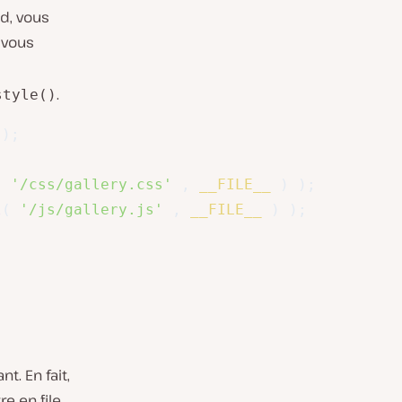
nd, vous
, vous
.
style()
)
;
(
'/css/gallery.css'
,
__FILE__
)
)
;
l
(
'/js/gallery.js'
,
__FILE__
)
)
;
. En fait,
e en file