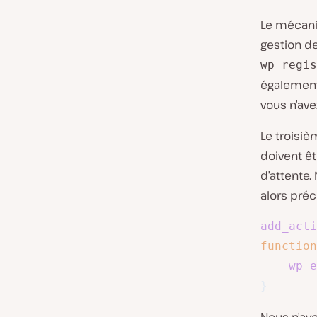
Le mécani
gestion d
wp_regis
également 
vous n’ave
Le troisiè
doivent êt
d’attente.
alors préc
add_acti
function
wp_e
}