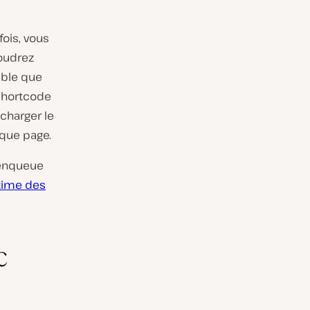
fois, vous
voudrez
sible que
 shortcode
 charger le
aque page.
n enqueue
ltime des
c