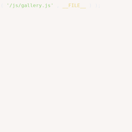
l
(
'/js/gallery.js'
,
__FILE__
)
)
;