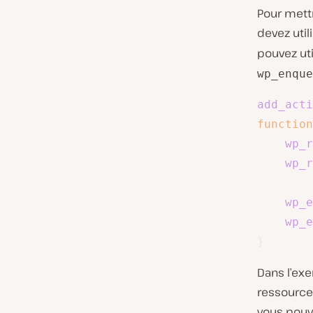
Pour mettr
devez util
pouvez uti
wp_enque
add_acti
function
wp_r
wp_r
wp_e
wp_e
}
Dans l’exe
ressources
vous pouve