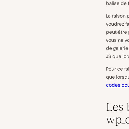
balise de
La raison 
voudrez f
peut-être 
vous ne vo
de galerie
JS que lo
Pour ce fa
que lorsqu
codes cou
Les 
wp_e