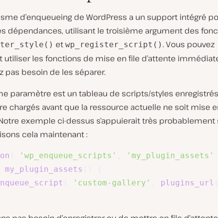
sme d’enqueueing de WordPress a un support intégré po
es dépendances, utilisant le troisième argument des fonc
et
. Vous pouvez
ter_style()
wp_register_script()
utiliser les fonctions de mise en file d’attente immédia
z pas besoin de les séparer.
me paramètre est un tableau de scripts/styles enregistrés
re chargés avant que la ressource actuelle ne soit mise en
 Notre exemple ci-dessus s’appuierait très probablement s
isons cela maintenant :
on
(
'wp_enqueue_scripts'
,
'my_plugin_assets'
my_plugin_assets
(
)
{
nqueue_script
(
'custom-gallery'
,
plugins_url