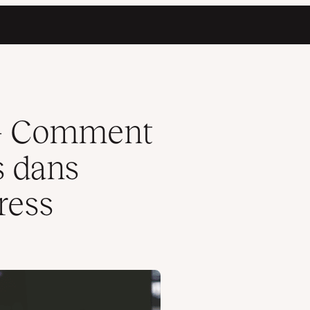
nqueue dans WordPress
 – Comment
s dans
ress