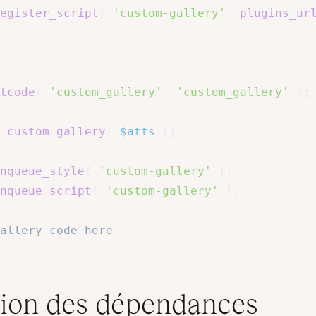
egister_script
(
'custom-gallery'
,
plugins_ur
tcode
(
'custom_gallery'
,
'custom_gallery'
)
;
custom_gallery
(
$atts
)
{
nqueue_style
(
'custom-gallery'
)
;
nqueue_script
(
'custom-gallery'
)
;
allery code here
ion des dépendances