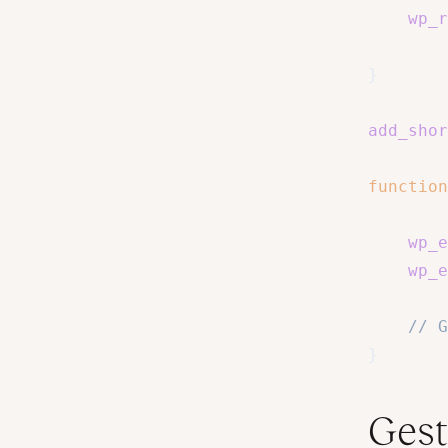
wp_r
}
add_shor
function
wp_e
wp_e
// G
}
Gest