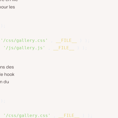
our les
)
;
'/css/gallery.css'
,
__FILE__
)
)
;
(
'/js/gallery.js'
,
__FILE__
)
)
;
dans des
le hook
on du
)
;
(
'/css/gallery.css'
,
__FILE__
)
)
;