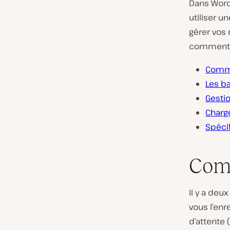
Dans WordP
utiliser 
gérer vos
comment le
Comme
Les ba
Gesti
Charge
Spécif
Comm
Il y a deu
vous l’enr
d’attente 