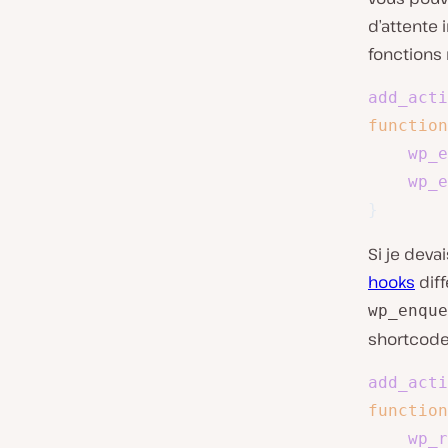
d’attente
fonctions r
add_acti
function
wp_e
wp_e
}
Si je deva
hooks
diff
wp_enque
shortcode 
add_acti
function
wp_r