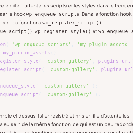
e en file d’attente les scripts et les styles dans le front-e
iser le hook
. Dans la fonction hook
wp_enqueue_scripts
liser les fonctions
,
wp_register_script()
,
et
ue_script()
wp_register_style()
wp_enqueue_
on
(
'wp_enqueue_scripts'
,
'my_plugin_assets'
my_plugin_assets
(
)
{
egister_style
(
'custom-gallery'
,
plugins_url
egister_script
(
'custom-gallery'
,
plugins_ur
nqueue_style
(
'custom-gallery'
)
;
nqueue_script
(
'custom-gallery'
)
;
mple ci-dessus, j’ai enregistré et mis en file d’attente les
 au sein de la même fonction, ce qui est un peu redondant
z utiliser les fonctions enqueue pour enregistrer et mettr