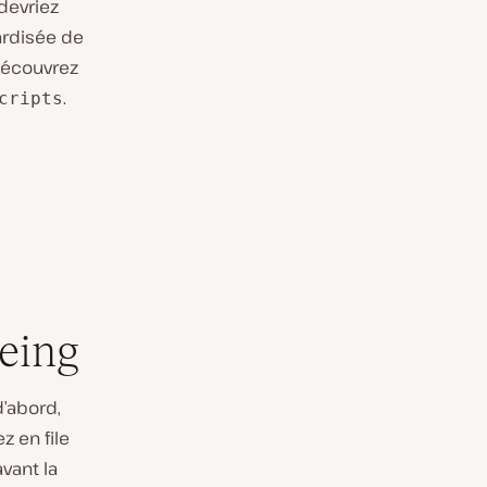
devriez
ardisée de
Découvrez
.
cripts
eing
d’abord,
z en file
avant la