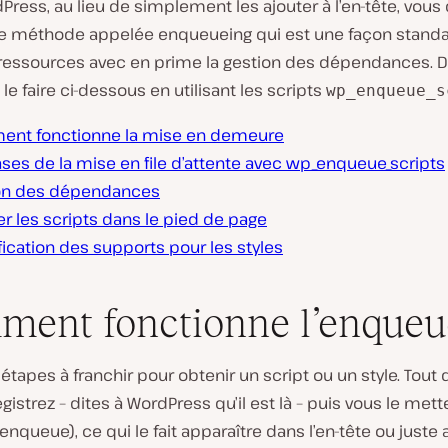
ress, au lieu de simplement les ajouter à l’en-tête, vous 
une méthode appelée enqueueing qui est une façon stand
 ressources avec en prime la gestion des dépendances. 
 faire ci-dessous en utilisant les scripts
wp_enqueue_s
nt fonctionne la mise en demeure
ses de la mise en file d’attente avec wp_enqueue_scripts
on des dépendances
r les scripts dans le pied de page
ication des supports pour les styles
ent fonctionne l’enqueu
x étapes à franchir pour obtenir un script ou un style. Tout 
egistrez – dites à WordPress qu’il est là – puis vous le mette
(enqueue), ce qui le fait apparaître dans l’en-tête ou juste 