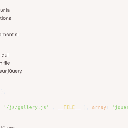
ur la
tions
tement si
 qui
 file
ur jQuery,
)
;
(
'/js/gallery.js'
,
__FILE__
)
,
array
(
'jque