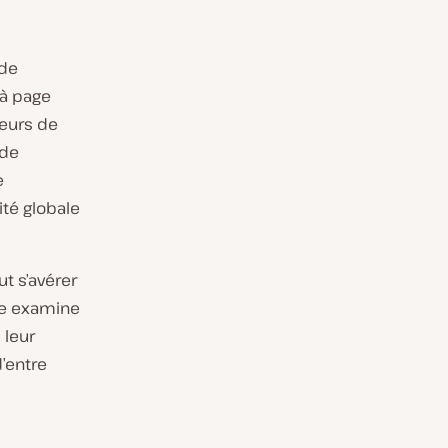
 de
 à page
peurs de
 de
e
ité globale
ut s’avérer
cle examine
 leur
’entre