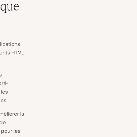
èque
lications
ments HTML
s
pré-
 les
es.
éliorer la
ode
 pour les