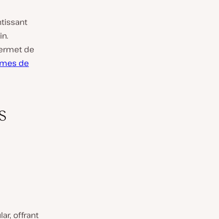
ntissant
in.
permet de
rmes de
s
ar, offrant