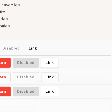
ur avec les
fre
t des
logies