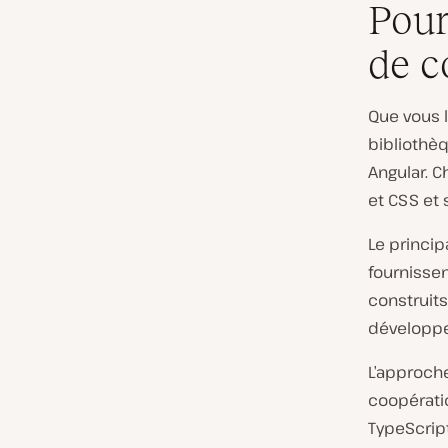
Pour
de c
Que vous 
bibliothè
Angular. 
et CSS et
Le princi
fournissen
construits
développe
L’approch
coopérati
TypeScript