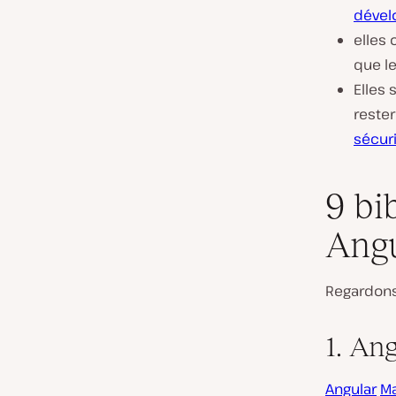
déve
elles 
que l
Elles 
reste
sécuri
9 bi
Angu
Regardons
1. An
Angular
Ma