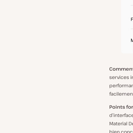
Comment 
services 
performant
facilement
Points for
d’interfac
Material D
bien conç