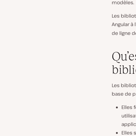
modèles.
Les bibli
Angular à 
de ligne 
Qu’e
bibl
Les biblio
base de pl
Elles
utili
applic
Elles 