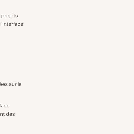
 projets
’interface
es sur la
face
ent des