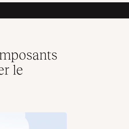
eloppement
composants
r le