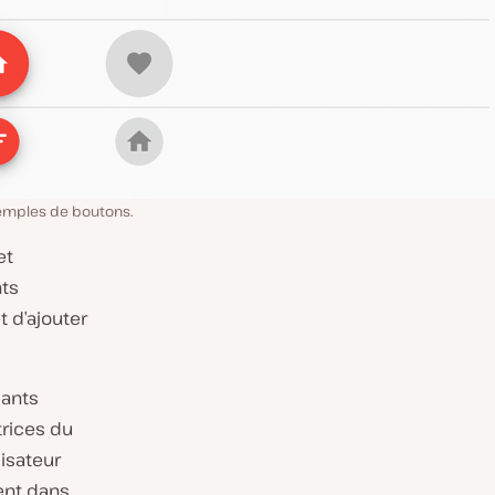
xemples de boutons.
et
nts
 d’ajouter
sants
trices du
lisateur
ent dans