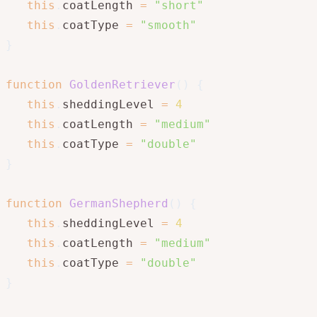
this
.
coatLength 
=
"short"
this
.
coatType 
=
"smooth"
}
function
GoldenRetriever
(
)
{
this
.
sheddingLevel 
=
4
this
.
coatLength 
=
"medium"
this
.
coatType 
=
"double"
}
function
GermanShepherd
(
)
{
this
.
sheddingLevel 
=
4
this
.
coatLength 
=
"medium"
this
.
coatType 
=
"double"
}