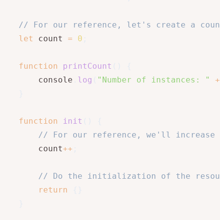
// For our reference, let's create a coun
let
 count 
=
0
;
function
printCount
(
)
{
       console
.
log
(
"Number of instances: "
+
}
function
init
(
)
{
// For our reference, we'll increase 
       count
++
;
// Do the initialization of the resou
return
{
}
}