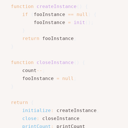
function
createInstance
(
)
{
if
(
fooInstance 
==
null
)
{
           fooInstance 
=
init
(
)
;
}
return
 fooInstance
;
}
function
closeInstance
(
)
{
       count
--
;
       fooInstance 
=
null
;
}
return
{
initialize
:
 createInstance
,
close
:
 closeInstance
,
printCount
:
 printCount
