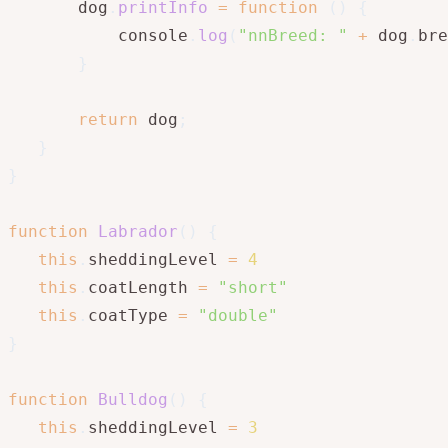
       dog
.
printInfo
=
function
(
)
{
           console
.
log
(
"nnBreed: "
+
 dog
.
bre
}
return
 dog
;
}
}
function
Labrador
(
)
{
this
.
sheddingLevel 
=
4
this
.
coatLength 
=
"short"
this
.
coatType 
=
"double"
}
function
Bulldog
(
)
{
this
.
sheddingLevel 
=
3