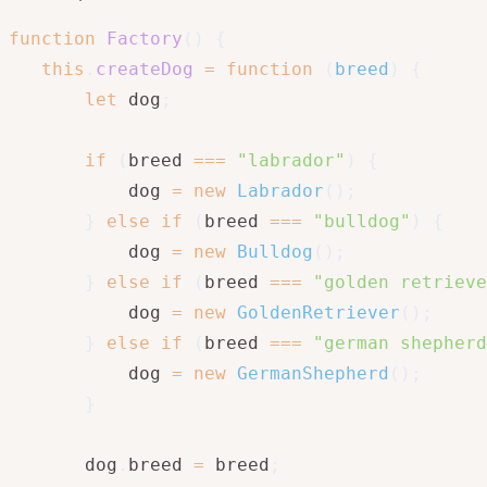
function
Factory
(
)
{
this
.
createDog
=
function
(
breed
)
{
let
 dog
;
if
(
breed 
===
"labrador"
)
{
           dog 
=
new
Labrador
(
)
;
}
else
if
(
breed 
===
"bulldog"
)
{
           dog 
=
new
Bulldog
(
)
;
}
else
if
(
breed 
===
"golden retrieve
           dog 
=
new
GoldenRetriever
(
)
;
}
else
if
(
breed 
===
"german shepherd
           dog 
=
new
GermanShepherd
(
)
;
}
       dog
.
breed 
=
 breed
;