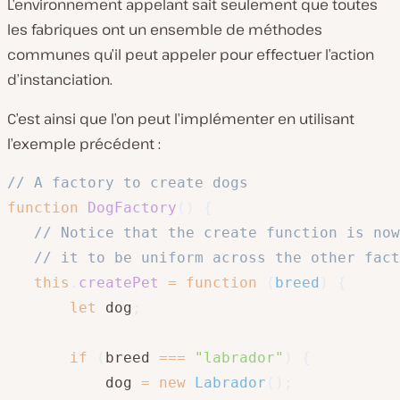
L’environnement appelant sait seulement que toutes
les fabriques ont un ensemble de méthodes
communes qu’il peut appeler pour effectuer l’action
d’instanciation.
C’est ainsi que l’on peut l’implémenter en utilisant
l’exemple précédent :
// A factory to create dogs
function
DogFactory
(
)
{
// Notice that the create function is now
// it to be uniform across the other fact
this
.
createPet
=
function
(
breed
)
{
let
 dog
;
if
(
breed 
===
"labrador"
)
{
           dog 
=
new
Labrador
(
)
;