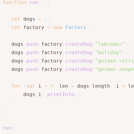
function
run
(
)
{
let
 dogs 
=
[
]
;
let
 factory 
=
new
Factory
(
)
;
   dogs
.
push
(
factory
.
createDog
(
"labrador"
)
)
;
   dogs
.
push
(
factory
.
createDog
(
"bulldog"
)
)
;
   dogs
.
push
(
factory
.
createDog
(
"golden retri
   dogs
.
push
(
factory
.
createDog
(
"german sheph
for
(
var
 i 
=
0
,
 len 
=
 dogs
.
length
;
 i 
<
 le
       dogs
[
i
]
.
printInfo
(
)
;
}
}
run
(
)