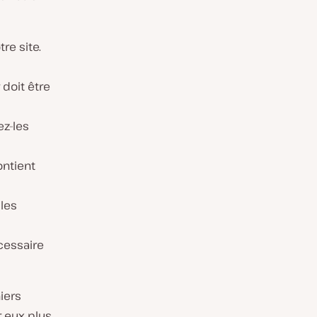
re site.
doit être
ez-les
contient
 les
écessaire
iers
 eux plus