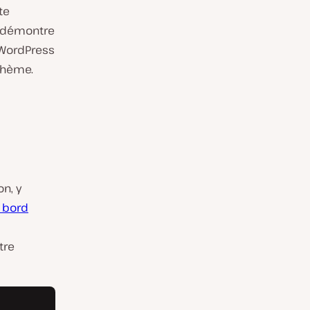
te
l démontre
 WordPress
 thème.
on, y
 bord
tre