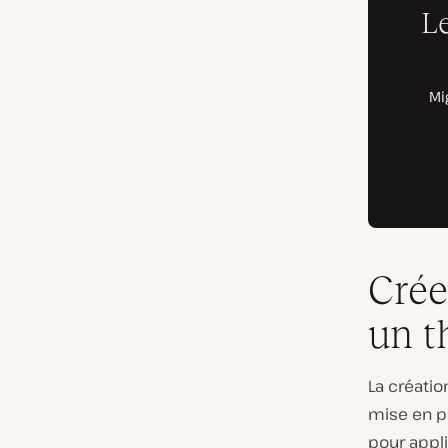
Crée
un 
La créati
mise en pl
pour appli