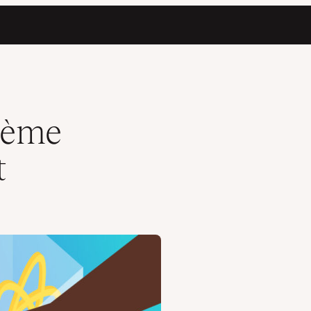
hème
t