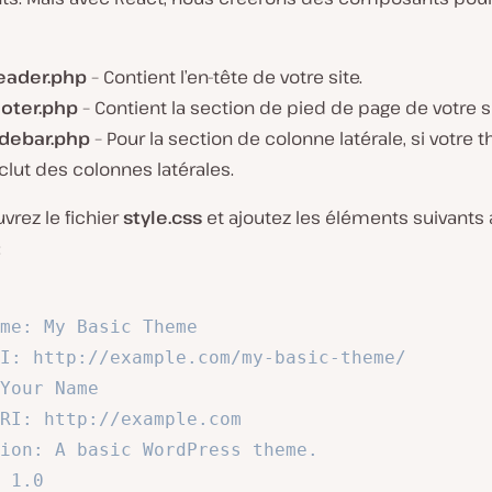
eader.php
– Contient l’en-tête de votre site.
ooter.php
– Contient la section de pied de page de votre si
idebar.php
– Pour la section de colonne latérale, si votre
clut des colonnes latérales.
uvrez le fichier
style.css
et ajoutez les éléments suivants
:
me: My Basic Theme

I: http://example.com/my-basic-theme/

Your Name

RI: http://example.com

ion: A basic WordPress theme.

 1.0
