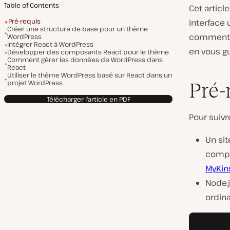
Table of Contents
Cet article
Pré-requis
interface 
Créer une structure de base pour un thème
comment l
WordPress
Intégrer React à WordPress
en vous gu
Développer des composants React pour le thème
Comment gérer les données de WordPress dans
React
Utiliser le thème WordPress basé sur React dans un
projet WordPress
Pré-
Télécharger l'article en PDF
Pour suivr
Un sit
compr
MyKin
Node.
ordin