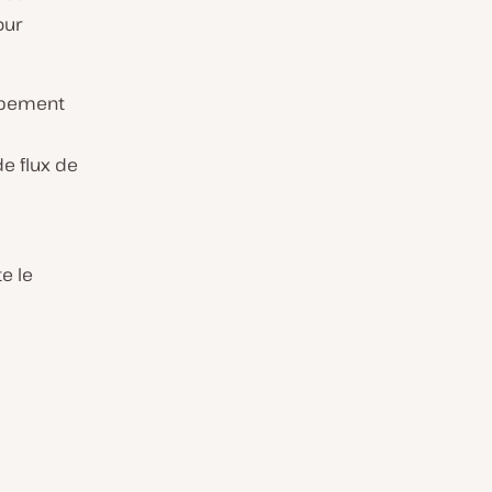
our
oppement
de flux de
e le