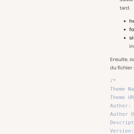
tard.
h
f
s
in
Ensuite, o
du fichier 
/*

Theme Na
Theme UR
Author: 
Author U
Descript
Version: