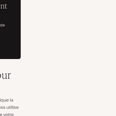
our
ique la
ss utilise
e votre