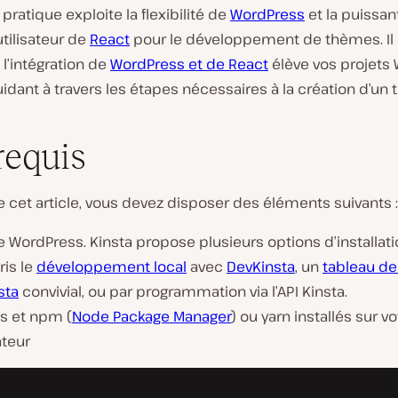
 pratique exploite la flexibilité de
WordPress
et la puissan
utilisateur de
React
pour le développement de thèmes. I
’intégration de
WordPress et de React
élève vos projets
idant à travers les étapes nécessaires à la création d’un
requis
e cet article, vous devez disposer des éléments suivants :
e WordPress. Kinsta propose plusieurs options d’installati
is le
développement local
avec
DevKinsta
, un
tableau de
sta
convivial, ou par programmation via l’API Kinsta.
js et npm (
Node Package Manager
) ou yarn installés sur vo
ateur