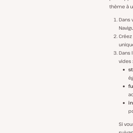
thème à u
Dans 
Navigu
Créez
unique
Dans l
vides 
st
é
f
ac
i
p
Si vou
suiva