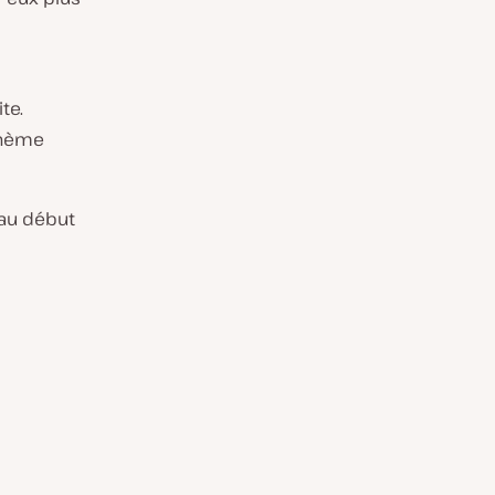
te.
 thème
 au début