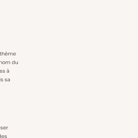


 thème
e nom du
ess à
is sa
iser
des