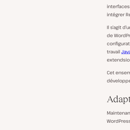
interfaces
intégrer R
Il s’agit 
de WordPre
configurat
travail
Jav
extendsio
Cet ensemb
développ
Adapt
Maintenan
WordPress,