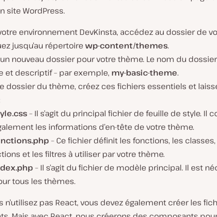
n site WordPress.
votre environnement DevKinsta, accédez au dossier de vot
ez jusqu’au répertoire
wp-content/themes
.
 un nouveau dossier pour votre thème. Le nom du dossier 
 et descriptif – par exemple,
my-basic-theme
.
e dossier du thème, créez ces fichiers essentiels et laiss
:
yle.css
– Il s’agit du principal fichier de feuille de style. Il 
galement les informations d’en-tête de votre thème.
unctions.php
– Ce fichier définit les fonctions, les classes,
tions et les filtres à utiliser par votre thème.
ndex.php
– Il s’agit du fichier de modèle principal. Il est n
our tous les thèmes.
s n’utilisez pas React, vous devez également créer les fich
nts. Mais avec React, nous créerons des composants pour