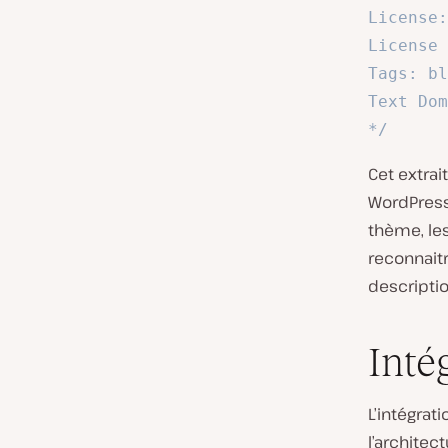
License:
License 
Tags: bl
Text Dom
*/
Cet extrai
WordPress
thème, les 
reconnaitr
descriptio
Inté
L’intégra
l’archite